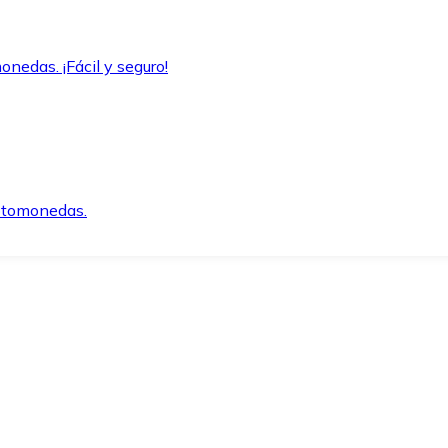
onedas. ¡Fácil y seguro!
iptomonedas.
o.