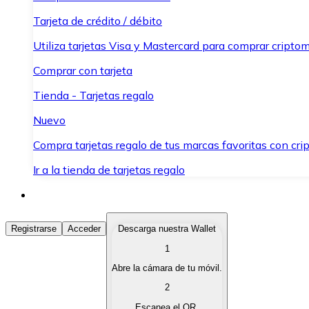
Tarjeta de crédito / débito
Utiliza tarjetas Visa y Mastercard para comprar criptom
Comprar con tarjeta
Tienda - Tarjetas regalo
Nuevo
Compra tarjetas regalo de tus marcas favoritas con cr
Ir a la tienda de tarjetas regalo
Comprar Criptomonedas
Registrarse
Acceder
Descarga nuestra Wallet
1
Compra criptomonedas con diferentes métodos de pag
Abre la cámara de tu móvil.
Vender Criptomonedas
2
Vende tus criptomonedas de forma rápida y segura.
Escanea el QR.