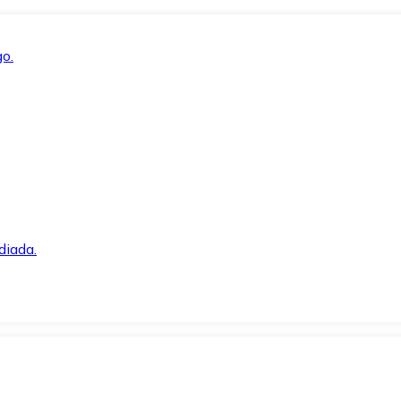
o.
diada.