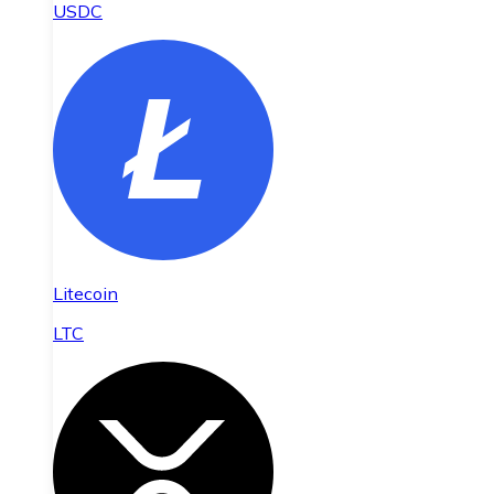
USDC
Litecoin
LTC