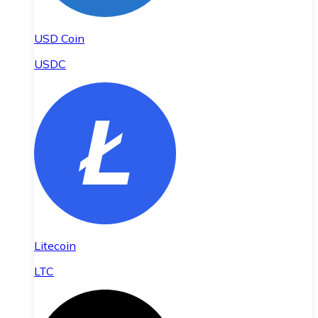
USD Coin
USDC
Litecoin
LTC