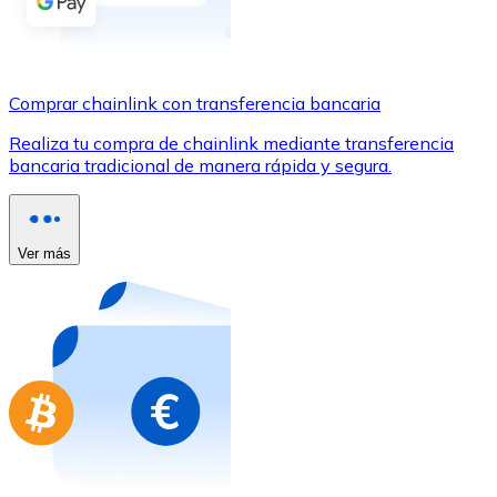
Comprar con Transferencia
Tarjeta de crédito / débito
Utiliza tarjetas Visa y Mastercard para comprar criptom
Comprar chainlink con transferencia bancaria
Comprar con tarjeta
Realiza tu compra de chainlink mediante transferencia
bancaria tradicional de manera rápida y segura.
Tienda - Tarjetas regalo
Nuevo
Compra tarjetas regalo de tus marcas favoritas con cr
Ver más
Ir a la tienda de tarjetas regalo