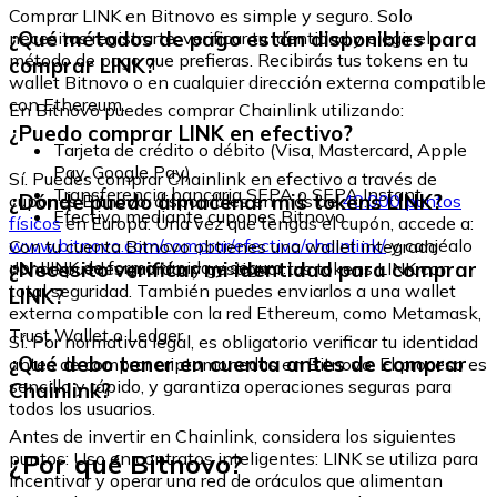
Comprar LINK en Bitnovo es simple y seguro. Solo
¿Qué métodos de pago están disponibles para
necesitas registrarte, verificar tu identidad y elegir el
método de pago que prefieras. Recibirás tus tokens en tu
comprar LINK?
wallet Bitnovo o en cualquier dirección externa compatible
con Ethereum.
En Bitnovo puedes comprar Chainlink utilizando:
¿Puedo comprar LINK en efectivo?
Tarjeta de crédito o débito (Visa, Mastercard, Apple
Pay, Google Pay)
Sí. Puedes comprar Chainlink en efectivo a través de
Transferencia bancaria SEPA o SEPA Instant
¿Dónde puedo almacenar mis tokens LINK?
cupones Bitnovo, disponibles en más de
40.000 puntos
Efectivo mediante cupones Bitnovo
físicos
en Europa. Una vez que tengas el cupón, accede a:
www.bitnovo.com/comprar/efectivo/chainlink/
y canjéalo
Con tu cuenta Bitnovo obtienes una wallet integrada
por LINK de forma rápida y segura.
¿Necesito verificar mi identidad para comprar
donde puedes guardar y gestionar tus tokens LINK con
total seguridad. También puedes enviarlos a una wallet
LINK?
externa compatible con la red Ethereum, como Metamask,
Trust Wallet o Ledger.
Sí. Por normativa legal, es obligatorio verificar tu identidad
¿Qué debo tener en cuenta antes de comprar
antes de comprar criptomonedas en Bitnovo. El proceso es
sencillo y rápido, y garantiza operaciones seguras para
Chainlink?
todos los usuarios.
Antes de invertir en Chainlink, considera los siguientes
¿Por qué Bitnovo?
puntos: Uso en contratos inteligentes: LINK se utiliza para
incentivar y operar una red de oráculos que alimentan