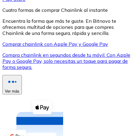
Cuatro formas de comprar Chainlink al instante
Encuentra la forma que más te guste. En Bitnovo te
ofrecemos multitud de opciones para que compres
Chainlink de una forma segura, rápida y sencilla.
XRP
Comprar chainlink con Apple Pay y Google Pay
XRP
Compra chainlink en segundos desde tu móvil. Con Apple
Pay o Google Pay, solo necesitas un toque para pagar de
forma segura.
Ver todo
Efectivo
Ver más
Compra criptomonedas con efectivo en tu tienda más 
Comprar con efectivo
Transferencia SEPA
Añade fondos a tu cuenta Bitnovo o realiza compras di