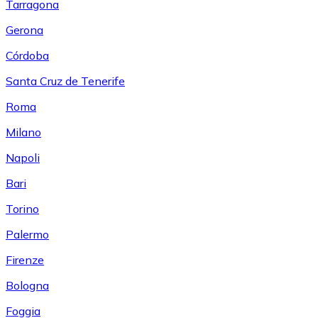
Tarragona
Gerona
Córdoba
Santa Cruz de Tenerife
Roma
Milano
Napoli
Bari
Torino
Palermo
Firenze
Bologna
Foggia