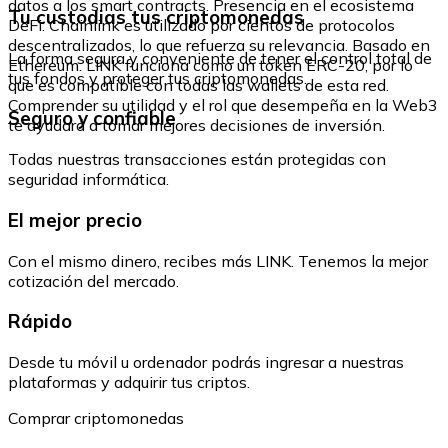
datos a los smart contracts. Presencia en el ecosistema
Tu custodias tus criptomonedas
DeFi: Chainlink es utilizado por cientos de protocolos
descentralizados, lo que refuerza su relevancia. Basado en
La forma segura y conveniente de tener el control total de
Ethereum: LINK funciona como un token ERC-20, por lo
tus fondos y proteger tus criptomonedas.
que es compatible con todas las wallets de esta red.
Comprender su utilidad y el rol que desempeña en la Web3
Seguro y confiable
te ayudará a tomar mejores decisiones de inversión.
Todas nuestras transacciones están protegidas con
seguridad informática.
El mejor precio
Con el mismo dinero, recibes más LINK. Tenemos la mejor
cotización del mercado.
Rápido
Desde tu móvil u ordenador podrás ingresar a nuestras
plataformas y adquirir tus criptos.
Comprar criptomonedas