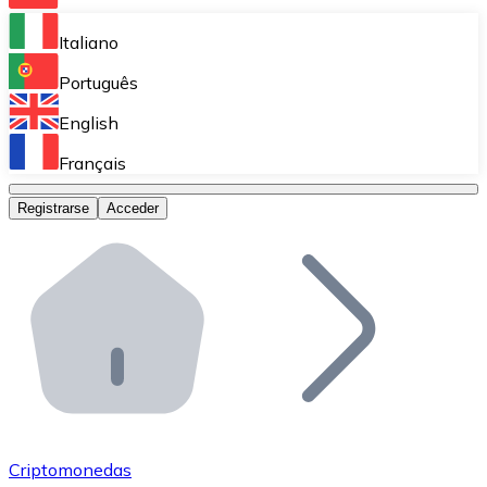
Bitnovo Ramp
Italiano
Integra nuestra solución en tu plataforma.
Português
Bitnovo Giftcards
English
Vende nuestras tarjetas regalo en tu negocio.
Français
Bitnovo OTC
Registrarse
Acceder
Realiza operaciones de gran volumen.
Bitnovo ATM
Integra un ATM Bitnovo en tu negocio y permite que t
Bitnovo API
Integra nuestra API en tu ecosistema.
Conviértete en Distribuidor
Únete a nuestra red de distribuidores.
Criptomonedas