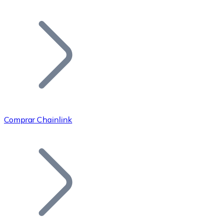
Listar Token
Añade tu proyecto a nuestro ecosistema.
Comprar Chainlink
Bitcoin
BTC