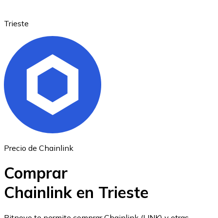
Trieste
Ethereum
ETH
Precio de Chainlink
Comprar
Chainlink en Trieste
USD Coin
Bitnovo te permite comprar Chainlink (LINK) y otras