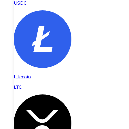
USDC
Litecoin
LTC