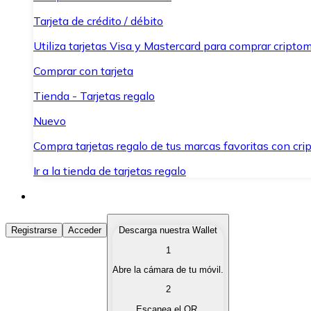
Tarjeta de crédito / débito
Utiliza tarjetas Visa y Mastercard para comprar criptom
Comprar con tarjeta
Tienda - Tarjetas regalo
Nuevo
Compra tarjetas regalo de tus marcas favoritas con cr
Ir a la tienda de tarjetas regalo
Comprar Criptomonedas
Registrarse
Acceder
Descarga nuestra Wallet
1
Compra criptomonedas con diferentes métodos de pag
Abre la cámara de tu móvil.
Vender Criptomonedas
2
Vende tus criptomonedas de forma rápida y segura.
Escanea el QR.