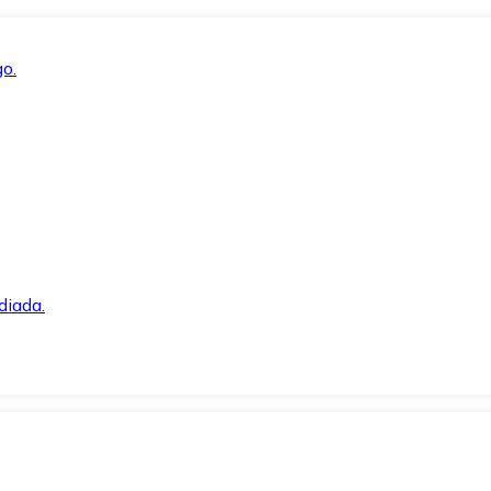
o.
diada.