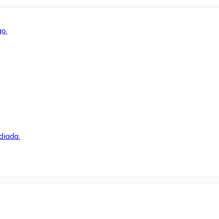
o.
diada.