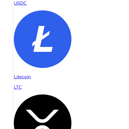
USDC
Litecoin
LTC