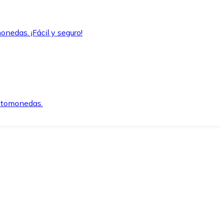
onedas. ¡Fácil y seguro!
iptomonedas.
o.