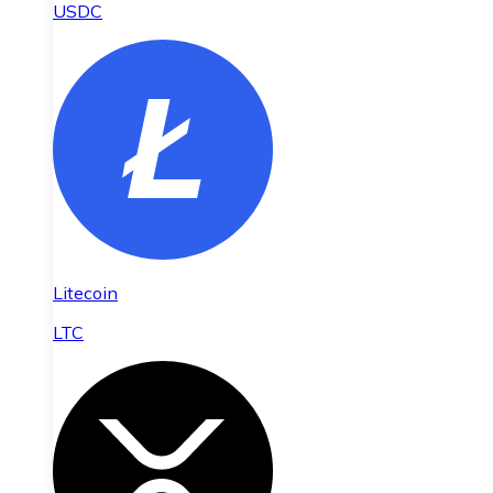
USDC
Litecoin
LTC