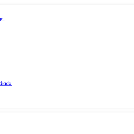
o.
diada.