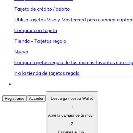
Tarjeta de crédito / débito
Utiliza tarjetas Visa y Mastercard para comprar criptom
Comprar con tarjeta
Tienda - Tarjetas regalo
Nuevo
Compra tarjetas regalo de tus marcas favoritas con cr
Ir a la tienda de tarjetas regalo
Comprar Criptomonedas
Registrarse
Acceder
Descarga nuestra Wallet
1
Compra criptomonedas con diferentes métodos de pag
Abre la cámara de tu móvil.
Vender Criptomonedas
2
Vende tus criptomonedas de forma rápida y segura.
Escanea el QR.