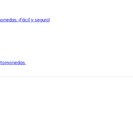
onedas. ¡Fácil y seguro!
iptomonedas.
o.