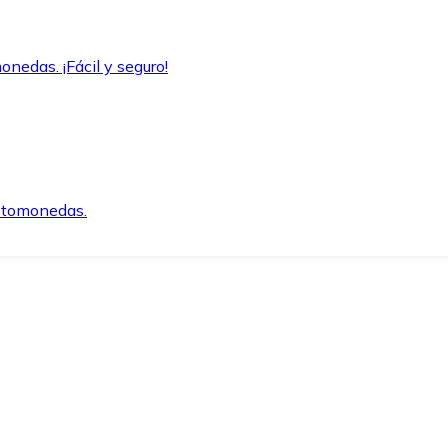
onedas. ¡Fácil y seguro!
iptomonedas.
o.