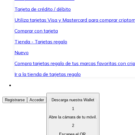
Tarjeta de crédito / débito
Utiliza tarjetas Visa y Mastercard para comprar criptom
Comprar con tarjeta
Tienda - Tarjetas regalo
Nuevo
Compra tarjetas regalo de tus marcas favoritas con cr
Ir a la tienda de tarjetas regalo
Comprar Criptomonedas
Registrarse
Acceder
Descarga nuestra Wallet
1
Compra criptomonedas con diferentes métodos de pag
Abre la cámara de tu móvil.
Vender Criptomonedas
2
Vende tus criptomonedas de forma rápida y segura.
Escanea el QR.