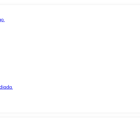
o.
diada.