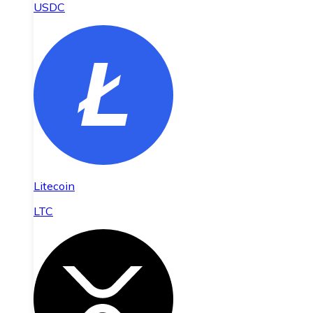
USDC
Litecoin
LTC