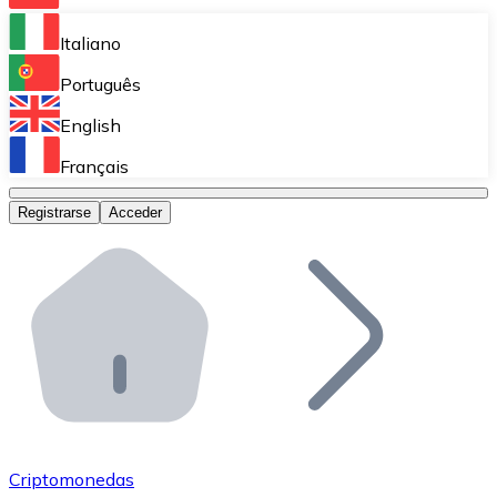
Bitnovo Ramp
Italiano
Integra nuestra solución en tu plataforma.
Português
Bitnovo Giftcards
English
Vende nuestras tarjetas regalo en tu negocio.
Français
Bitnovo OTC
Registrarse
Acceder
Realiza operaciones de gran volumen.
Bitnovo ATM
Integra un ATM Bitnovo en tu negocio y permite que t
Bitnovo API
Integra nuestra API en tu ecosistema.
Conviértete en Distribuidor
Únete a nuestra red de distribuidores.
Criptomonedas