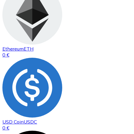
Ethereum
ETH
0 €
USD Coin
USDC
0 €