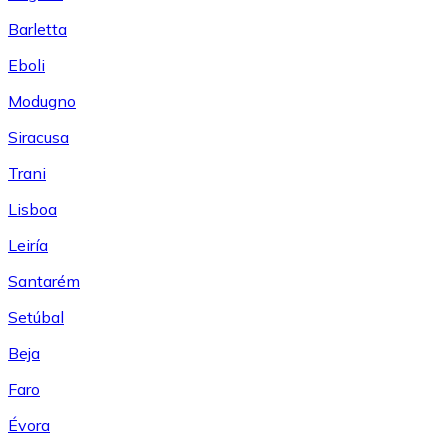
Barletta
Eboli
Modugno
Siracusa
Trani
Lisboa
Leiría
Santarém
Setúbal
Beja
Faro
Évora