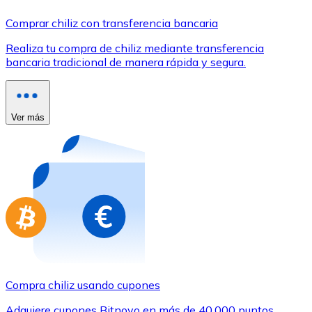
Comprar con Transferencia
Comprar chiliz con transferencia bancaria
Tarjeta de crédito / débito
Realiza tu compra de chiliz mediante transferencia
Utiliza tarjetas Visa y Mastercard para comprar criptom
bancaria tradicional de manera rápida y segura.
Comprar con tarjeta
Tienda - Tarjetas regalo
Ver más
Nuevo
Compra tarjetas regalo de tus marcas favoritas con cr
Ir a la tienda de tarjetas regalo
Compra chiliz usando cupones
Adquiere cupones Bitnovo en más de 40.000 puntos