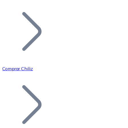
Listar Token
Añade tu proyecto a nuestro ecosistema.
Comprar Chiliz
Bitcoin
BTC