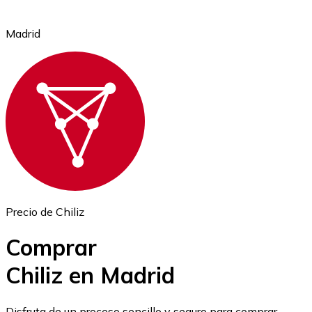
Madrid
Ethereum
ETH
Precio de Chiliz
Comprar
Chiliz en Madrid
USD Coin
Disfruta de un proceso sencillo y seguro para comprar,