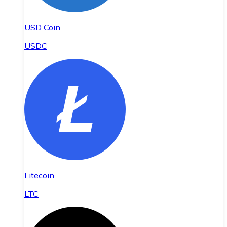
USD Coin
USDC
Litecoin
LTC