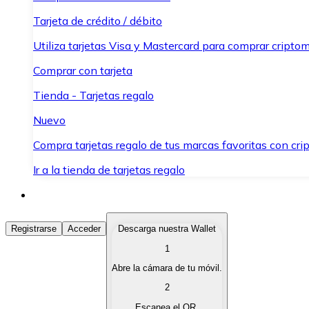
Tarjeta de crédito / débito
Utiliza tarjetas Visa y Mastercard para comprar criptom
Comprar con tarjeta
Tienda - Tarjetas regalo
Nuevo
Compra tarjetas regalo de tus marcas favoritas con cr
Ir a la tienda de tarjetas regalo
Comprar Criptomonedas
Registrarse
Acceder
Descarga nuestra Wallet
1
Compra criptomonedas con diferentes métodos de pag
Abre la cámara de tu móvil.
Vender Criptomonedas
2
Vende tus criptomonedas de forma rápida y segura.
Escanea el QR.