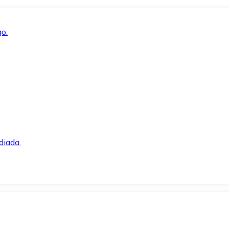
o.
diada.