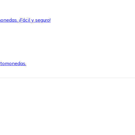
onedas. ¡Fácil y seguro!
iptomonedas.
o.