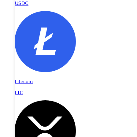
USDC
Litecoin
LTC