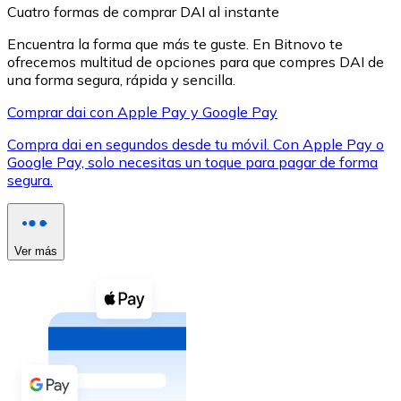
Cuatro formas de comprar DAI al instante
Encuentra la forma que más te guste. En Bitnovo te
ofrecemos multitud de opciones para que compres DAI de
una forma segura, rápida y sencilla.
Comprar dai con Apple Pay y Google Pay
XRP
Compra dai en segundos desde tu móvil. Con Apple Pay o
XRP
Google Pay, solo necesitas un toque para pagar de forma
segura.
Ver todo
Efectivo
Ver más
Compra criptomonedas con efectivo en tu tienda más 
Comprar con efectivo
Transferencia SEPA
Añade fondos a tu cuenta Bitnovo o realiza compras di