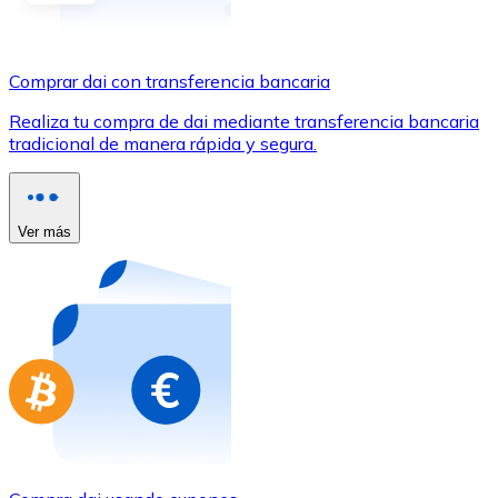
Comprar con Transferencia
Tarjeta de crédito / débito
Comprar dai con transferencia bancaria
Utiliza tarjetas Visa y Mastercard para comprar criptom
Realiza tu compra de dai mediante transferencia bancaria
Comprar con tarjeta
tradicional de manera rápida y segura.
Tienda - Tarjetas regalo
Nuevo
Ver más
Compra tarjetas regalo de tus marcas favoritas con cr
Ir a la tienda de tarjetas regalo