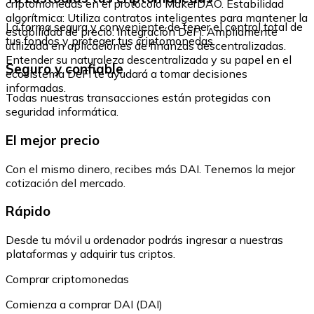
criptomonedas en el protocolo MakerDAO. Estabilidad
algorítmica: Utiliza contratos inteligentes para mantener la
La forma segura y conveniente de tener el control total de
estabilidad de precio. Integración DeFi: Ampliamente
tus fondos y proteger tus criptomonedas.
utilizada en aplicaciones de finanzas descentralizadas.
Entender su naturaleza descentralizada y su papel en el
Seguro y confiable
ecosistema DeFi te ayudará a tomar decisiones
informadas.
Todas nuestras transacciones están protegidas con
seguridad informática.
El mejor precio
Con el mismo dinero, recibes más DAI. Tenemos la mejor
cotización del mercado.
Rápido
Desde tu móvil u ordenador podrás ingresar a nuestras
plataformas y adquirir tus criptos.
Comprar criptomonedas
Comienza a comprar DAI (DAI)