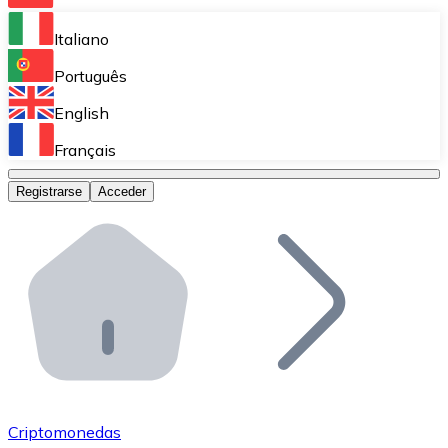
Bitnovo Ramp
Italiano
Integra nuestra solución en tu plataforma.
Português
Bitnovo Giftcards
English
Vende nuestras tarjetas regalo en tu negocio.
Français
Bitnovo OTC
Registrarse
Acceder
Realiza operaciones de gran volumen.
Bitnovo ATM
Integra un ATM Bitnovo en tu negocio y permite que t
Bitnovo API
Integra nuestra API en tu ecosistema.
Conviértete en Distribuidor
Únete a nuestra red de distribuidores.
Criptomonedas