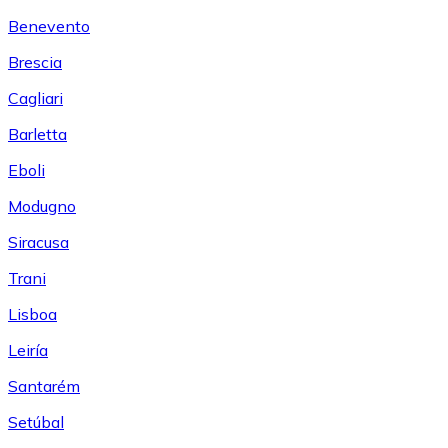
Benevento
Brescia
Cagliari
Barletta
Eboli
Modugno
Siracusa
Trani
Lisboa
Leiría
Santarém
Setúbal