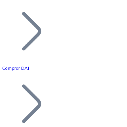
Listar Token
Añade tu proyecto a nuestro ecosistema.
Comprar DAI
Bitcoin
BTC