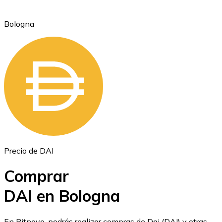
Bologna
Ethereum
ETH
Precio de DAI
Comprar
DAI en Bologna
USD Coin
En Bitnovo, podrás realizar compras de Dai (DAI) y otras