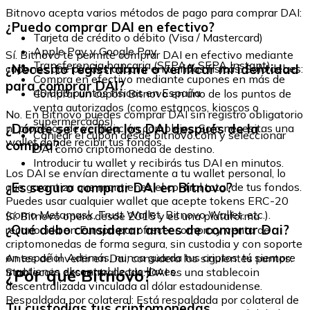
Bitnovo acepta varios métodos de pago para comprar DAI:
¿Puedo comprar DAI en efectivo?
Tarjeta de crédito o débito (Visa / Mastercard)
Apple Pay y Google Pay
Sí. Bitnovo te permite comprar DAI en efectivo mediante
Transferencia bancaria (SEPA y SEPA Instant)
¿Necesito registrarme o verificar mi identidad
cupones que puedes adquirir en tiendas físicas. Solo debes:
Compra en efectivo mediante cupones en más de
para comprar DAI?
40.000 puntos físicos en España
Comprar un cupón Bitnovo en uno de los puntos de
venta autorizados (como estancos, kioscos o
No. En Bitnovo puedes comprar DAI sin registro obligatorio
supermercados).
¿Dónde se reciben los DAI después de la
ni procesos de verificación complejos. Solo necesitas una
Canjear el cupón desde bitnovo.com y seleccionar
wallet donde recibir tus fondos.
compra?
DAI como criptomoneda de destino.
Introducir tu wallet y recibirás tus DAI en minutos.
Los DAI se envían directamente a tu wallet personal, lo
¿Es seguro comprar DAI en Bitnovo?
que garantiza que mantienes el control total de tus fondos.
Puedes usar cualquier wallet que acepte tokens ERC-20
(como Metamask, Trust Wallet, Bitnovo Wallet, etc.).
Sí. Bitnovo opera desde 2015 y es una plataforma
¿Qué debo considerar antes de comprar Dai?
reconocida en Europa por ofrecer compra y venta de
criptomonedas de forma segura, sin custodia y con soporte
en español. Además, nunca guarda tus criptos: tú siempre
Antes de invertir en Dai, considera los siguientes puntos:
mantienes el control de tus llaves.
¿Por qué Bitnovo?
Stablecoin descentralizada: DAI es una stablecoin
descentralizada vinculada al dólar estadounidense.
Respaldada por colateral: Está respaldada por colateral de
Tu custodias tus criptomonedas