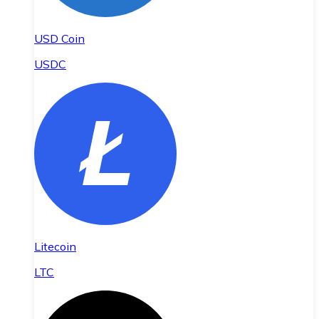
USD Coin
USDC
Litecoin
LTC