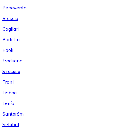
Benevento
Brescia
Cagliari
Barletta
Eboli
Modugno
Siracusa
Trani
Lisboa
Leiría
Santarém
Setúbal