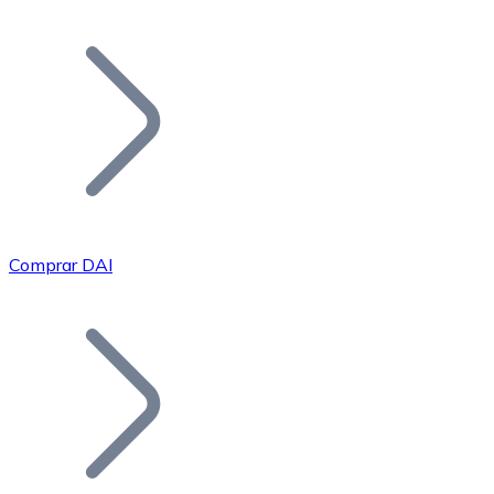
Listar Token
Añade tu proyecto a nuestro ecosistema.
Comprar DAI
Bitcoin
BTC