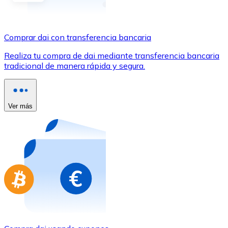
Comprar con Transferencia
Tarjeta de crédito / débito
Comprar dai con transferencia bancaria
Utiliza tarjetas Visa y Mastercard para comprar criptom
Realiza tu compra de dai mediante transferencia bancaria
Comprar con tarjeta
tradicional de manera rápida y segura.
Tienda - Tarjetas regalo
Nuevo
Ver más
Compra tarjetas regalo de tus marcas favoritas con cr
Ir a la tienda de tarjetas regalo