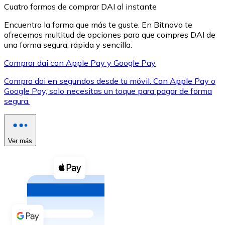
Cuatro formas de comprar DAI al instante
Encuentra la forma que más te guste. En Bitnovo te
ofrecemos multitud de opciones para que compres DAI de
una forma segura, rápida y sencilla.
Comprar dai con Apple Pay y Google Pay
XRP
Compra dai en segundos desde tu móvil. Con Apple Pay o
XRP
Google Pay, solo necesitas un toque para pagar de forma
segura.
Ver todo
Efectivo
Ver más
Compra criptomonedas con efectivo en tu tienda más 
Comprar con efectivo
Transferencia SEPA
Añade fondos a tu cuenta Bitnovo o realiza compras di