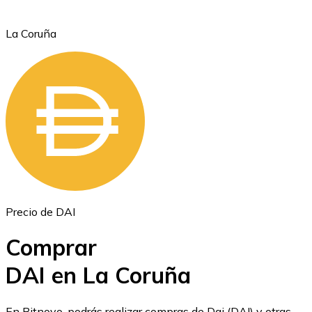
La Coruña
Ethereum
ETH
Precio de DAI
Comprar
DAI en La Coruña
USD Coin
En Bitnovo, podrás realizar compras de Dai (DAI) y otras