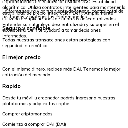
criptomonedas en el protocolo MakerDAO. Estabilidad
algorítmica: Utiliza contratos inteligentes para mantener la
La forma segura y conveniente de tener el control total de
estabilidad de precio. Integración DeFi: Ampliamente
tus fondos y proteger tus criptomonedas.
utilizada en aplicaciones de finanzas descentralizadas.
Entender su naturaleza descentralizada y su papel en el
Seguro y confiable
ecosistema DeFi te ayudará a tomar decisiones
informadas.
Todas nuestras transacciones están protegidas con
seguridad informática.
El mejor precio
Con el mismo dinero, recibes más DAI. Tenemos la mejor
cotización del mercado.
Rápido
Desde tu móvil u ordenador podrás ingresar a nuestras
plataformas y adquirir tus criptos.
Comprar criptomonedas
Comienza a comprar DAI (DAI)