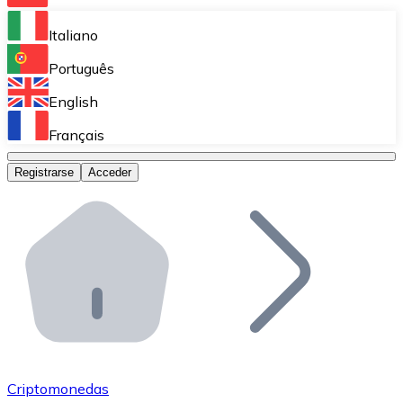
Bitnovo Ramp
Italiano
Integra nuestra solución en tu plataforma.
Português
Bitnovo Giftcards
English
Vende nuestras tarjetas regalo en tu negocio.
Français
Bitnovo OTC
Registrarse
Acceder
Realiza operaciones de gran volumen.
Bitnovo ATM
Integra un ATM Bitnovo en tu negocio y permite que t
Bitnovo API
Integra nuestra API en tu ecosistema.
Conviértete en Distribuidor
Únete a nuestra red de distribuidores.
Criptomonedas