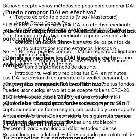
Bitnovo acepta varios métodos de pago para comprar DAI:
¿Puedo comprar DAI en efectivo?
Tarjeta de crédito o débito (Visa / Mastercard)
Apple Pay y Google Pay
Sí. Bitnovo te permite comprar DAI en efectivo mediante
Transferencia bancaria (SEPA y SEPA Instant)
¿Necesito registrarme o verificar mi identidad
cupones que puedes adquirir en tiendas físicas. Solo debes:
Compra en efectivo mediante cupones en más de
para comprar DAI?
40.000 puntos físicos en España
Comprar un cupón Bitnovo en uno de los puntos de
venta autorizados (como estancos, kioscos o
No. En Bitnovo puedes comprar DAI sin registro obligatorio
supermercados).
¿Dónde se reciben los DAI después de la
ni procesos de verificación complejos. Solo necesitas una
Canjear el cupón desde bitnovo.com y seleccionar
wallet donde recibir tus fondos.
compra?
DAI como criptomoneda de destino.
Introducir tu wallet y recibirás tus DAI en minutos.
Los DAI se envían directamente a tu wallet personal, lo
¿Es seguro comprar DAI en Bitnovo?
que garantiza que mantienes el control total de tus fondos.
Puedes usar cualquier wallet que acepte tokens ERC-20
(como Metamask, Trust Wallet, Bitnovo Wallet, etc.).
Sí. Bitnovo opera desde 2015 y es una plataforma
¿Qué debo considerar antes de comprar Dai?
reconocida en Europa por ofrecer compra y venta de
criptomonedas de forma segura, sin custodia y con soporte
en español. Además, nunca guarda tus criptos: tú siempre
Antes de invertir en Dai, considera los siguientes puntos:
mantienes el control de tus llaves.
¿Por qué Bitnovo?
Stablecoin descentralizada: DAI es una stablecoin
descentralizada vinculada al dólar estadounidense.
Respaldada por colateral: Está respaldada por colateral de
Tu custodias tus criptomonedas