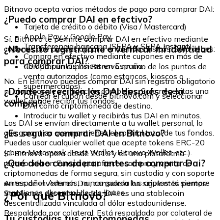
Bitnovo acepta varios métodos de pago para comprar DAI:
¿Puedo comprar DAI en efectivo?
Tarjeta de crédito o débito (Visa / Mastercard)
Apple Pay y Google Pay
Sí. Bitnovo te permite comprar DAI en efectivo mediante
Transferencia bancaria (SEPA y SEPA Instant)
¿Necesito registrarme o verificar mi identidad
cupones que puedes adquirir en tiendas físicas. Solo debes:
Compra en efectivo mediante cupones en más de
para comprar DAI?
40.000 puntos físicos en España
Comprar un cupón Bitnovo en uno de los puntos de
venta autorizados (como estancos, kioscos o
No. En Bitnovo puedes comprar DAI sin registro obligatorio
supermercados).
¿Dónde se reciben los DAI después de la
ni procesos de verificación complejos. Solo necesitas una
Canjear el cupón desde bitnovo.com y seleccionar
wallet donde recibir tus fondos.
compra?
DAI como criptomoneda de destino.
Introducir tu wallet y recibirás tus DAI en minutos.
Los DAI se envían directamente a tu wallet personal, lo
¿Es seguro comprar DAI en Bitnovo?
que garantiza que mantienes el control total de tus fondos.
Puedes usar cualquier wallet que acepte tokens ERC-20
(como Metamask, Trust Wallet, Bitnovo Wallet, etc.).
Sí. Bitnovo opera desde 2015 y es una plataforma
¿Qué debo considerar antes de comprar Dai?
reconocida en Europa por ofrecer compra y venta de
criptomonedas de forma segura, sin custodia y con soporte
en español. Además, nunca guarda tus criptos: tú siempre
Antes de invertir en Dai, considera los siguientes puntos:
mantienes el control de tus llaves.
¿Por qué Bitnovo?
Stablecoin descentralizada: DAI es una stablecoin
descentralizada vinculada al dólar estadounidense.
Respaldada por colateral: Está respaldada por colateral de
Tu custodias tus criptomonedas