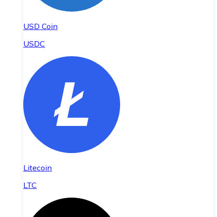
USD Coin
USDC
Litecoin
LTC