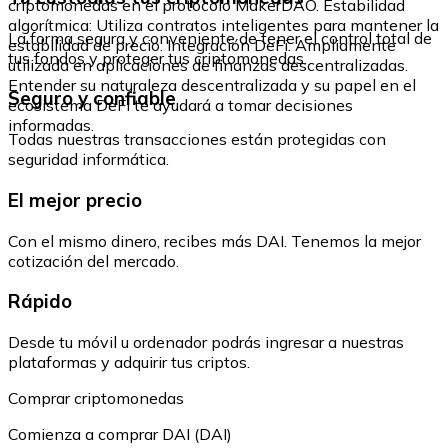
criptomonedas en el protocolo MakerDAO. Estabilidad
algorítmica: Utiliza contratos inteligentes para mantener la
La forma segura y conveniente de tener el control total de
estabilidad de precio. Integración DeFi: Ampliamente
tus fondos y proteger tus criptomonedas.
utilizada en aplicaciones de finanzas descentralizadas.
Entender su naturaleza descentralizada y su papel en el
Seguro y confiable
ecosistema DeFi te ayudará a tomar decisiones
informadas.
Todas nuestras transacciones están protegidas con
seguridad informática.
El mejor precio
Con el mismo dinero, recibes más DAI. Tenemos la mejor
cotización del mercado.
Rápido
Desde tu móvil u ordenador podrás ingresar a nuestras
plataformas y adquirir tus criptos.
Comprar criptomonedas
Comienza a comprar DAI (DAI)