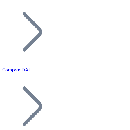
Listar Token
Añade tu proyecto a nuestro ecosistema.
Comprar DAI
Bitcoin
BTC