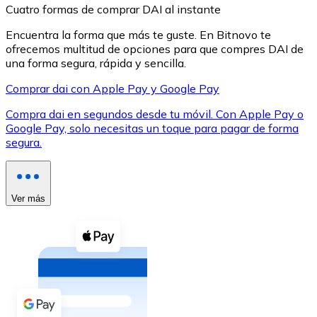
Cuatro formas de comprar DAI al instante
Encuentra la forma que más te guste. En Bitnovo te
ofrecemos multitud de opciones para que compres DAI de
una forma segura, rápida y sencilla.
Comprar dai con Apple Pay y Google Pay
XRP
Compra dai en segundos desde tu móvil. Con Apple Pay o
XRP
Google Pay, solo necesitas un toque para pagar de forma
segura.
Ver todo
Efectivo
Ver más
Compra criptomonedas con efectivo en tu tienda más 
Comprar con efectivo
Transferencia SEPA
Añade fondos a tu cuenta Bitnovo o realiza compras di