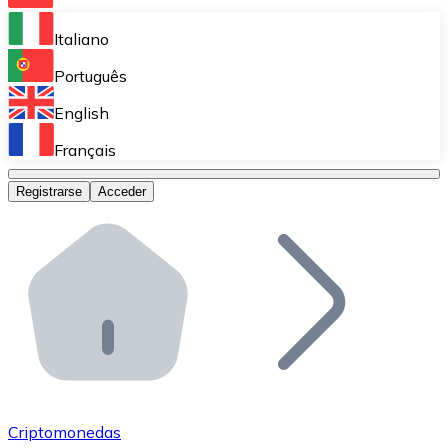
Bitnovo Ramp
Italiano
Integra nuestra solución en tu plataforma.
Português
Bitnovo Giftcards
English
Vende nuestras tarjetas regalo en tu negocio.
Français
Bitnovo OTC
Registrarse
Acceder
Realiza operaciones de gran volumen.
Bitnovo ATM
Integra un ATM Bitnovo en tu negocio y permite que t
Bitnovo API
Integra nuestra API en tu ecosistema.
Conviértete en Distribuidor
Únete a nuestra red de distribuidores.
Criptomonedas