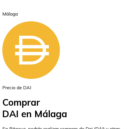
Málaga
Ethereum
ETH
Precio de DAI
Comprar
DAI en Málaga
USD Coin
En Bitnovo, podrás realizar compras de Dai (DAI) y otras