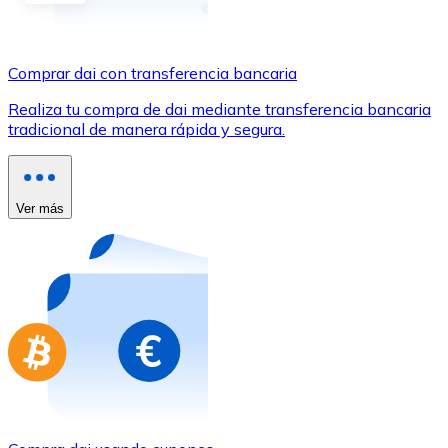
Comprar con Transferencia
Tarjeta de crédito / débito
Comprar dai con transferencia bancaria
Utiliza tarjetas Visa y Mastercard para comprar criptom
Realiza tu compra de dai mediante transferencia bancaria
Comprar con tarjeta
tradicional de manera rápida y segura.
Tienda - Tarjetas regalo
Nuevo
Ver más
Compra tarjetas regalo de tus marcas favoritas con cr
Ir a la tienda de tarjetas regalo