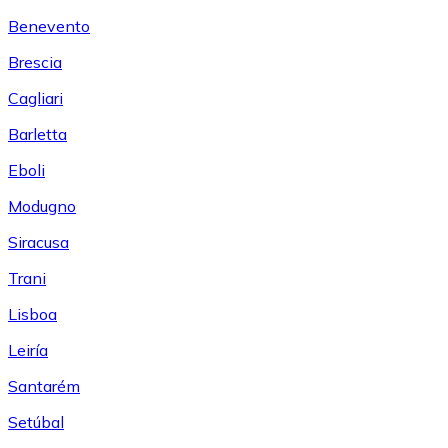
Benevento
Brescia
Cagliari
Barletta
Eboli
Modugno
Siracusa
Trani
Lisboa
Leiría
Santarém
Setúbal