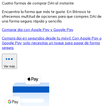
Cuatro formas de comprar DAI al instante
Encuentra la forma que más te guste. En Bitnovo te
ofrecemos multitud de opciones para que compres DAI de
una forma segura, rápida y sencilla.
Comprar dai con Apple Pay y Google Pay
XRP
Compra dai en segundos desde tu móvil. Con Apple Pay o
XRP
Google Pay, solo necesitas un toque para pagar de forma
segura.
Ver todo
Efectivo
Ver más
Compra criptomonedas con efectivo en tu tienda más 
Comprar con efectivo
Transferencia SEPA
Añade fondos a tu cuenta Bitnovo o realiza compras di