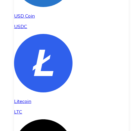
USD Coin
USDC
Litecoin
LTC