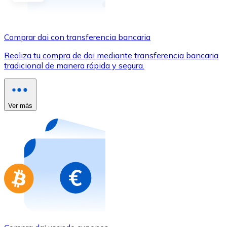
Comprar con Transferencia
Tarjeta de crédito / débito
Comprar dai con transferencia bancaria
Utiliza tarjetas Visa y Mastercard para comprar criptom
Realiza tu compra de dai mediante transferencia bancaria
Comprar con tarjeta
tradicional de manera rápida y segura.
Tienda - Tarjetas regalo
Nuevo
Ver más
Compra tarjetas regalo de tus marcas favoritas con cr
Ir a la tienda de tarjetas regalo