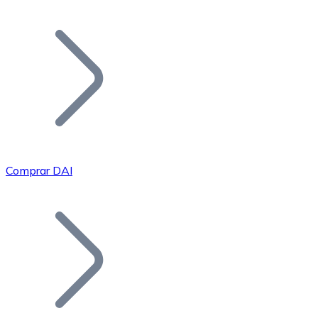
Listar Token
Añade tu proyecto a nuestro ecosistema.
Comprar DAI
Bitcoin
BTC