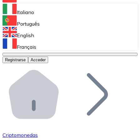
Bitnovo Ramp
Italiano
Integra nuestra solución en tu plataforma.
Português
Bitnovo Giftcards
English
Vende nuestras tarjetas regalo en tu negocio.
Français
Bitnovo OTC
Registrarse
Acceder
Realiza operaciones de gran volumen.
Bitnovo ATM
Integra un ATM Bitnovo en tu negocio y permite que t
Bitnovo API
Integra nuestra API en tu ecosistema.
Conviértete en Distribuidor
Únete a nuestra red de distribuidores.
Criptomonedas