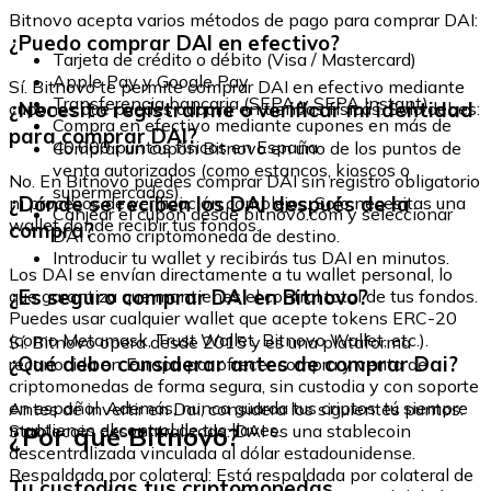
Bitnovo acepta varios métodos de pago para comprar DAI:
¿Puedo comprar DAI en efectivo?
Tarjeta de crédito o débito (Visa / Mastercard)
Apple Pay y Google Pay
Sí. Bitnovo te permite comprar DAI en efectivo mediante
Transferencia bancaria (SEPA y SEPA Instant)
¿Necesito registrarme o verificar mi identidad
cupones que puedes adquirir en tiendas físicas. Solo debes:
Compra en efectivo mediante cupones en más de
para comprar DAI?
40.000 puntos físicos en España
Comprar un cupón Bitnovo en uno de los puntos de
venta autorizados (como estancos, kioscos o
No. En Bitnovo puedes comprar DAI sin registro obligatorio
supermercados).
¿Dónde se reciben los DAI después de la
ni procesos de verificación complejos. Solo necesitas una
Canjear el cupón desde bitnovo.com y seleccionar
wallet donde recibir tus fondos.
compra?
DAI como criptomoneda de destino.
Introducir tu wallet y recibirás tus DAI en minutos.
Los DAI se envían directamente a tu wallet personal, lo
¿Es seguro comprar DAI en Bitnovo?
que garantiza que mantienes el control total de tus fondos.
Puedes usar cualquier wallet que acepte tokens ERC-20
(como Metamask, Trust Wallet, Bitnovo Wallet, etc.).
Sí. Bitnovo opera desde 2015 y es una plataforma
¿Qué debo considerar antes de comprar Dai?
reconocida en Europa por ofrecer compra y venta de
criptomonedas de forma segura, sin custodia y con soporte
en español. Además, nunca guarda tus criptos: tú siempre
Antes de invertir en Dai, considera los siguientes puntos:
mantienes el control de tus llaves.
¿Por qué Bitnovo?
Stablecoin descentralizada: DAI es una stablecoin
descentralizada vinculada al dólar estadounidense.
Respaldada por colateral: Está respaldada por colateral de
Tu custodias tus criptomonedas