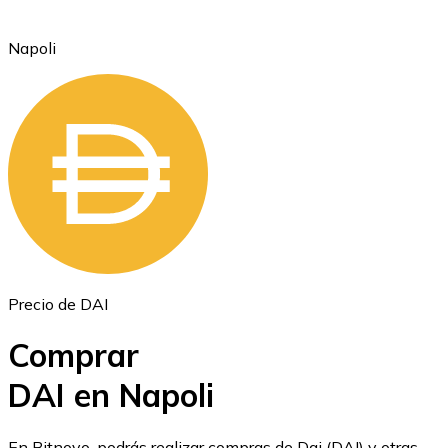
Napoli
Ethereum
ETH
Precio de DAI
Comprar
DAI en Napoli
USD Coin
En Bitnovo, podrás realizar compras de Dai (DAI) y otras