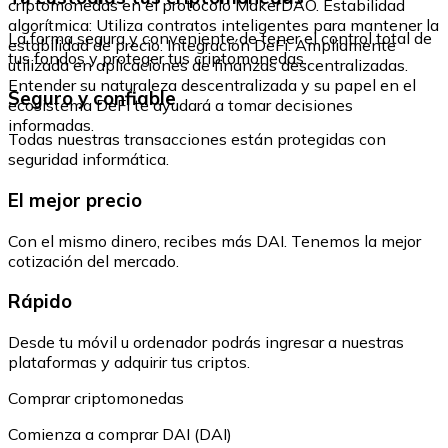
criptomonedas en el protocolo MakerDAO. Estabilidad
algorítmica: Utiliza contratos inteligentes para mantener la
La forma segura y conveniente de tener el control total de
estabilidad de precio. Integración DeFi: Ampliamente
tus fondos y proteger tus criptomonedas.
utilizada en aplicaciones de finanzas descentralizadas.
Entender su naturaleza descentralizada y su papel en el
Seguro y confiable
ecosistema DeFi te ayudará a tomar decisiones
informadas.
Todas nuestras transacciones están protegidas con
seguridad informática.
El mejor precio
Con el mismo dinero, recibes más DAI. Tenemos la mejor
cotización del mercado.
Rápido
Desde tu móvil u ordenador podrás ingresar a nuestras
plataformas y adquirir tus criptos.
Comprar criptomonedas
Comienza a comprar DAI (DAI)