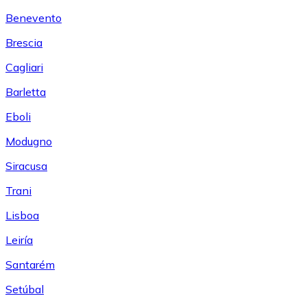
Benevento
Brescia
Cagliari
Barletta
Eboli
Modugno
Siracusa
Trani
Lisboa
Leiría
Santarém
Setúbal