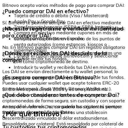
Bitnovo acepta varios métodos de pago para comprar DAI:
¿Puedo comprar DAI en efectivo?
Tarjeta de crédito o débito (Visa / Mastercard)
Apple Pay y Google Pay
Sí. Bitnovo te permite comprar DAI en efectivo mediante
Transferencia bancaria (SEPA y SEPA Instant)
¿Necesito registrarme o verificar mi identidad
cupones que puedes adquirir en tiendas físicas. Solo debes:
Compra en efectivo mediante cupones en más de
para comprar DAI?
40.000 puntos físicos en España
Comprar un cupón Bitnovo en uno de los puntos de
venta autorizados (como estancos, kioscos o
No. En Bitnovo puedes comprar DAI sin registro obligatorio
supermercados).
¿Dónde se reciben los DAI después de la
ni procesos de verificación complejos. Solo necesitas una
Canjear el cupón desde bitnovo.com y seleccionar
wallet donde recibir tus fondos.
compra?
DAI como criptomoneda de destino.
Introducir tu wallet y recibirás tus DAI en minutos.
Los DAI se envían directamente a tu wallet personal, lo
¿Es seguro comprar DAI en Bitnovo?
que garantiza que mantienes el control total de tus fondos.
Puedes usar cualquier wallet que acepte tokens ERC-20
(como Metamask, Trust Wallet, Bitnovo Wallet, etc.).
Sí. Bitnovo opera desde 2015 y es una plataforma
¿Qué debo considerar antes de comprar Dai?
reconocida en Europa por ofrecer compra y venta de
criptomonedas de forma segura, sin custodia y con soporte
en español. Además, nunca guarda tus criptos: tú siempre
Antes de invertir en Dai, considera los siguientes puntos:
mantienes el control de tus llaves.
¿Por qué Bitnovo?
Stablecoin descentralizada: DAI es una stablecoin
descentralizada vinculada al dólar estadounidense.
Respaldada por colateral: Está respaldada por colateral de
Tu custodias tus criptomonedas