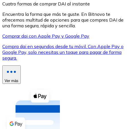
Cuatro formas de comprar DAI al instante
Encuentra la forma que más te guste. En Bitnovo te
ofrecemos multitud de opciones para que compres DAI de
una forma segura, rápida y sencilla.
Comprar dai con Apple Pay y Google Pay
XRP
Compra dai en segundos desde tu móvil. Con Apple Pay o
XRP
Google Pay, solo necesitas un toque para pagar de forma
segura.
Ver todo
Efectivo
Ver más
Compra criptomonedas con efectivo en tu tienda más 
Comprar con efectivo
Transferencia SEPA
Añade fondos a tu cuenta Bitnovo o realiza compras di