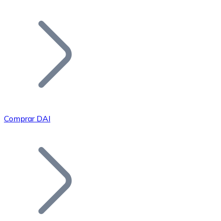
Listar Token
Añade tu proyecto a nuestro ecosistema.
Comprar DAI
Bitcoin
BTC