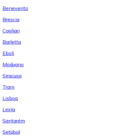
Benevento
Brescia
Cagliari
Barletta
Eboli
Modugno
Siracusa
Trani
Lisboa
Leiría
Santarém
Setúbal