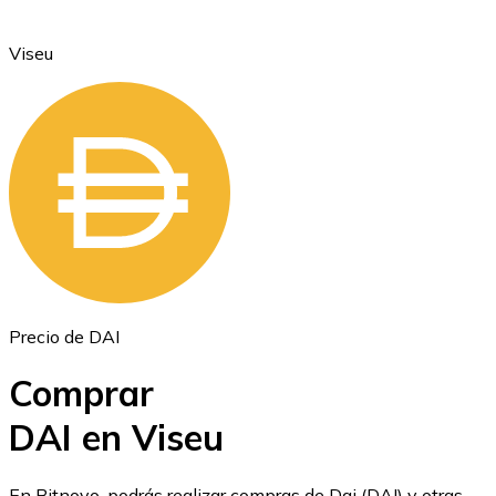
Viseu
Ethereum
ETH
Precio de DAI
Comprar
DAI en Viseu
USD Coin
En Bitnovo, podrás realizar compras de Dai (DAI) y otras