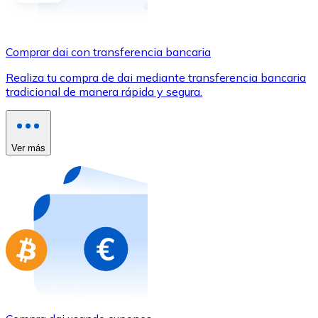
Comprar con Transferencia
Tarjeta de crédito / débito
Comprar dai con transferencia bancaria
Utiliza tarjetas Visa y Mastercard para comprar criptom
Realiza tu compra de dai mediante transferencia bancaria
Comprar con tarjeta
tradicional de manera rápida y segura.
Tienda - Tarjetas regalo
Nuevo
Ver más
Compra tarjetas regalo de tus marcas favoritas con cr
Ir a la tienda de tarjetas regalo