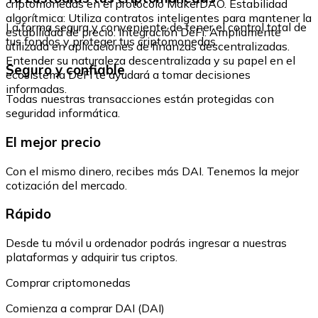
criptomonedas en el protocolo MakerDAO. Estabilidad
algorítmica: Utiliza contratos inteligentes para mantener la
La forma segura y conveniente de tener el control total de
estabilidad de precio. Integración DeFi: Ampliamente
tus fondos y proteger tus criptomonedas.
utilizada en aplicaciones de finanzas descentralizadas.
Entender su naturaleza descentralizada y su papel en el
Seguro y confiable
ecosistema DeFi te ayudará a tomar decisiones
informadas.
Todas nuestras transacciones están protegidas con
seguridad informática.
El mejor precio
Con el mismo dinero, recibes más DAI. Tenemos la mejor
cotización del mercado.
Rápido
Desde tu móvil u ordenador podrás ingresar a nuestras
plataformas y adquirir tus criptos.
Comprar criptomonedas
Comienza a comprar DAI (DAI)