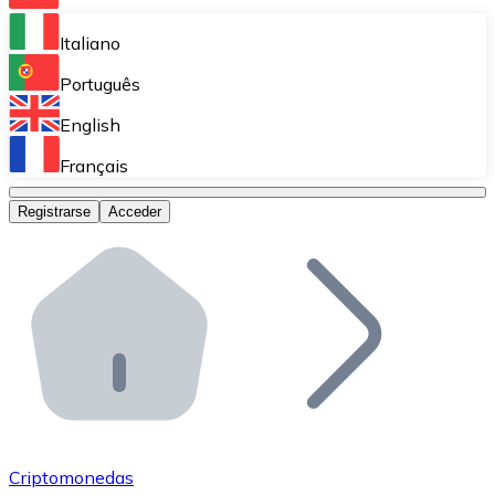
Bitnovo Ramp
Italiano
Integra nuestra solución en tu plataforma.
Português
Bitnovo Giftcards
English
Vende nuestras tarjetas regalo en tu negocio.
Français
Bitnovo OTC
Registrarse
Acceder
Realiza operaciones de gran volumen.
Bitnovo ATM
Integra un ATM Bitnovo en tu negocio y permite que t
Bitnovo API
Integra nuestra API en tu ecosistema.
Conviértete en Distribuidor
Únete a nuestra red de distribuidores.
Criptomonedas