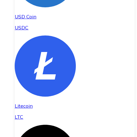
USD Coin
USDC
Litecoin
LTC