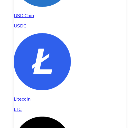
USD Coin
USDC
Litecoin
LTC