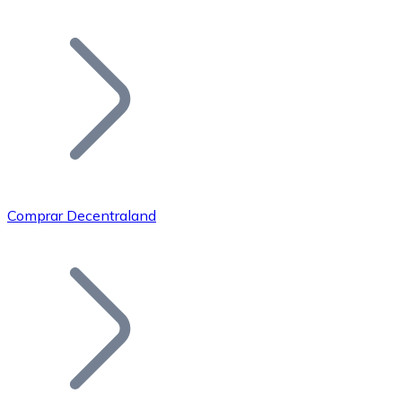
Listar Token
Añade tu proyecto a nuestro ecosistema.
Comprar Decentraland
Bitcoin
BTC