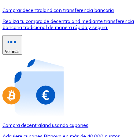
Comprar con Transferencia
Comprar decentraland con transferencia bancaria
Tarjeta de crédito / débito
Realiza tu compra de decentraland mediante transferencia
Utiliza tarjetas Visa y Mastercard para comprar criptom
bancaria tradicional de manera rápida y segura.
Comprar con tarjeta
Tienda - Tarjetas regalo
Ver más
Nuevo
Compra tarjetas regalo de tus marcas favoritas con cr
Ir a la tienda de tarjetas regalo
Compra decentraland usando cupones
Adquiere cupones Bitnovo en más de 40.000 puntos