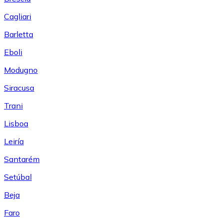
Cagliari
Barletta
Eboli
Modugno
Siracusa
Trani
Lisboa
Leiría
Santarém
Setúbal
Beja
Faro