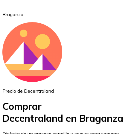
Braganza
Ethereum
ETH
Precio de Decentraland
Comprar
Decentraland en Braganza
USD Coin
Disfruta de un proceso sencillo y seguro para comprar,