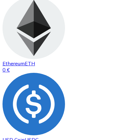
Ethereum
ETH
0 €
USD Coin
USDC