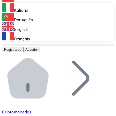
Bitnovo Ramp
Italiano
Integra nuestra solución en tu plataforma.
Português
Bitnovo Giftcards
English
Vende nuestras tarjetas regalo en tu negocio.
Français
Bitnovo OTC
Registrarse
Acceder
Realiza operaciones de gran volumen.
Bitnovo ATM
Integra un ATM Bitnovo en tu negocio y permite que t
Bitnovo API
Integra nuestra API en tu ecosistema.
Conviértete en Distribuidor
Únete a nuestra red de distribuidores.
Criptomonedas