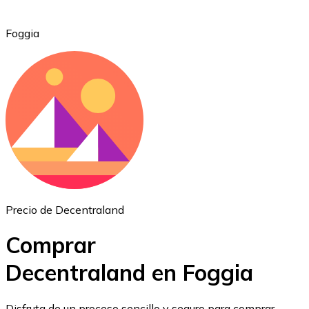
Foggia
Ethereum
ETH
Precio de Decentraland
Comprar
Decentraland en Foggia
USD Coin
Disfruta de un proceso sencillo y seguro para comprar,