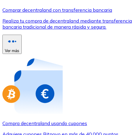
Comprar con Transferencia
Comprar decentraland con transferencia bancaria
Tarjeta de crédito / débito
Realiza tu compra de decentraland mediante transferencia
Utiliza tarjetas Visa y Mastercard para comprar criptom
bancaria tradicional de manera rápida y segura.
Comprar con tarjeta
Tienda - Tarjetas regalo
Ver más
Nuevo
Compra tarjetas regalo de tus marcas favoritas con cr
Ir a la tienda de tarjetas regalo
Compra decentraland usando cupones
Adquiere cupones Bitnovo en más de 40.000 puntos