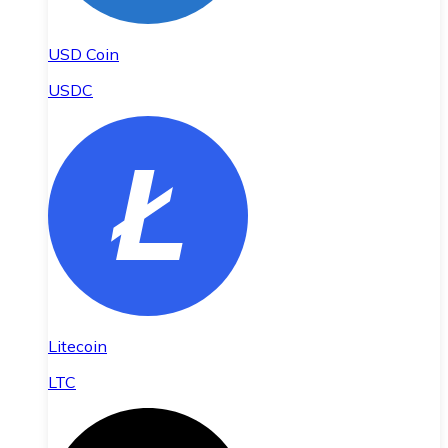
USD Coin
USDC
Litecoin
LTC