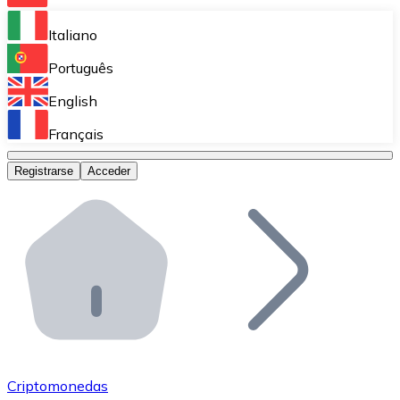
Bitnovo Ramp
Italiano
Integra nuestra solución en tu plataforma.
Português
Bitnovo Giftcards
English
Vende nuestras tarjetas regalo en tu negocio.
Français
Bitnovo OTC
Registrarse
Acceder
Realiza operaciones de gran volumen.
Bitnovo ATM
Integra un ATM Bitnovo en tu negocio y permite que t
Bitnovo API
Integra nuestra API en tu ecosistema.
Conviértete en Distribuidor
Únete a nuestra red de distribuidores.
Criptomonedas