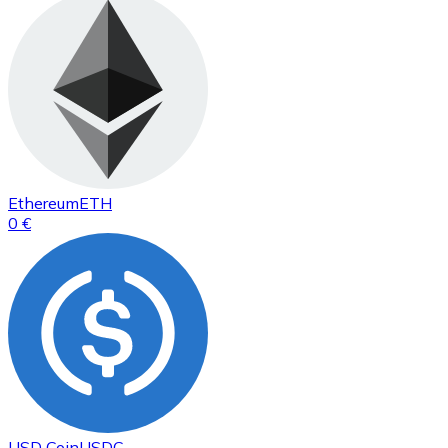
Ethereum
ETH
0 €
USD Coin
USDC