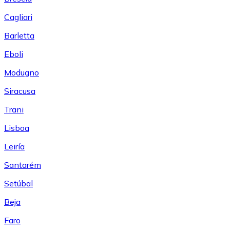
Cagliari
Barletta
Eboli
Modugno
Siracusa
Trani
Lisboa
Leiría
Santarém
Setúbal
Beja
Faro