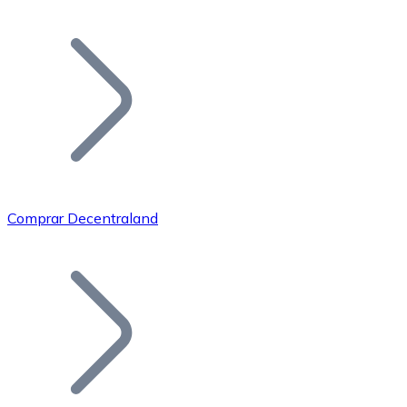
Listar Token
Añade tu proyecto a nuestro ecosistema.
Comprar Decentraland
Bitcoin
BTC