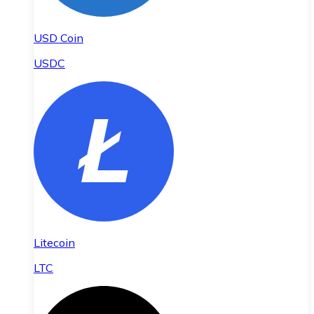
USD Coin
USDC
Litecoin
LTC