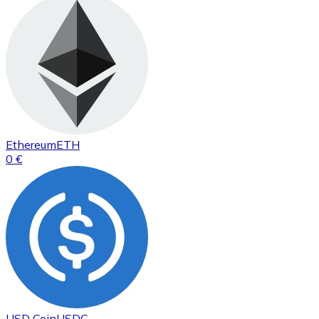
Ethereum
ETH
0 €
USD Coin
USDC