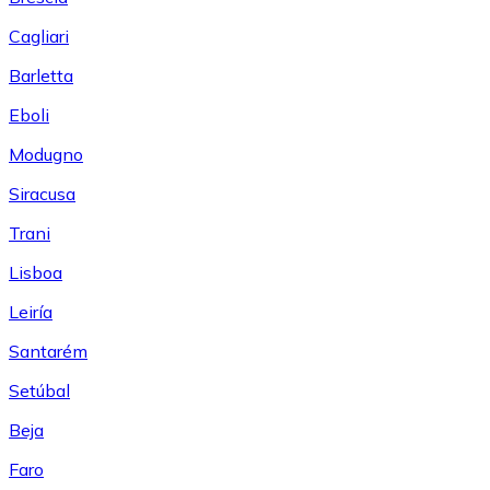
Cagliari
Barletta
Eboli
Modugno
Siracusa
Trani
Lisboa
Leiría
Santarém
Setúbal
Beja
Faro