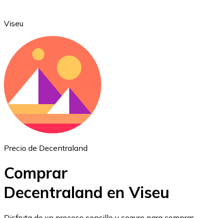
Viseu
Ethereum
ETH
Precio de Decentraland
Comprar
Decentraland en Viseu
USD Coin
Disfruta de un proceso sencillo y seguro para comprar,