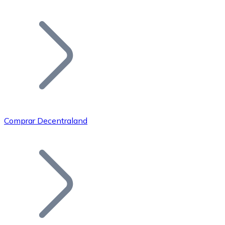
Listar Token
Añade tu proyecto a nuestro ecosistema.
Comprar Decentraland
Bitcoin
BTC