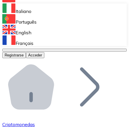
Bitnovo Ramp
Italiano
Integra nuestra solución en tu plataforma.
Português
Bitnovo Giftcards
English
Vende nuestras tarjetas regalo en tu negocio.
Français
Bitnovo OTC
Registrarse
Acceder
Realiza operaciones de gran volumen.
Bitnovo ATM
Integra un ATM Bitnovo en tu negocio y permite que t
Bitnovo API
Integra nuestra API en tu ecosistema.
Conviértete en Distribuidor
Únete a nuestra red de distribuidores.
Criptomonedas