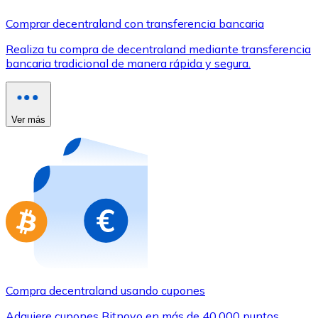
Comprar con Transferencia
Comprar decentraland con transferencia bancaria
Tarjeta de crédito / débito
Realiza tu compra de decentraland mediante transferencia
Utiliza tarjetas Visa y Mastercard para comprar criptom
bancaria tradicional de manera rápida y segura.
Comprar con tarjeta
Tienda - Tarjetas regalo
Ver más
Nuevo
Compra tarjetas regalo de tus marcas favoritas con cr
Ir a la tienda de tarjetas regalo
Compra decentraland usando cupones
Adquiere cupones Bitnovo en más de 40.000 puntos