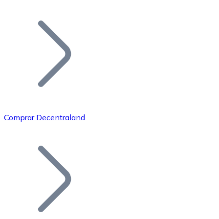
Listar Token
Añade tu proyecto a nuestro ecosistema.
Comprar Decentraland
Bitcoin
BTC