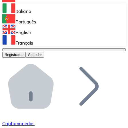
Bitnovo Ramp
Italiano
Integra nuestra solución en tu plataforma.
Português
Bitnovo Giftcards
English
Vende nuestras tarjetas regalo en tu negocio.
Français
Bitnovo OTC
Registrarse
Acceder
Realiza operaciones de gran volumen.
Bitnovo ATM
Integra un ATM Bitnovo en tu negocio y permite que t
Bitnovo API
Integra nuestra API en tu ecosistema.
Conviértete en Distribuidor
Únete a nuestra red de distribuidores.
Criptomonedas