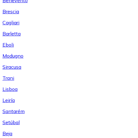
Benevento
Brescia
Cagliari
Barletta
Eboli
Modugno
Siracusa
Trani
Lisboa
Leiría
Santarém
Setúbal
Beja