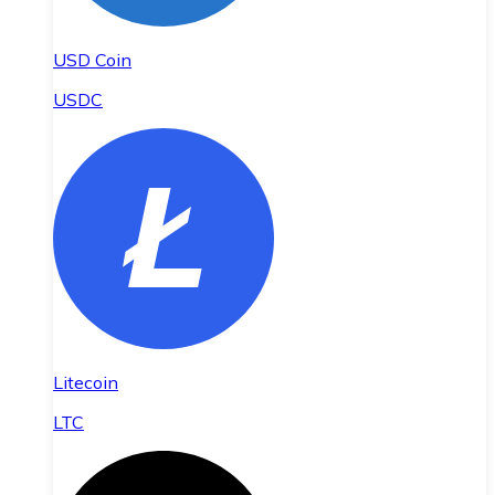
USD Coin
USDC
Litecoin
LTC