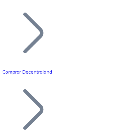
Listar Token
Añade tu proyecto a nuestro ecosistema.
Comprar Decentraland
Bitcoin
BTC