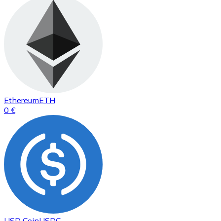
Ethereum
ETH
0 €
USD Coin
USDC