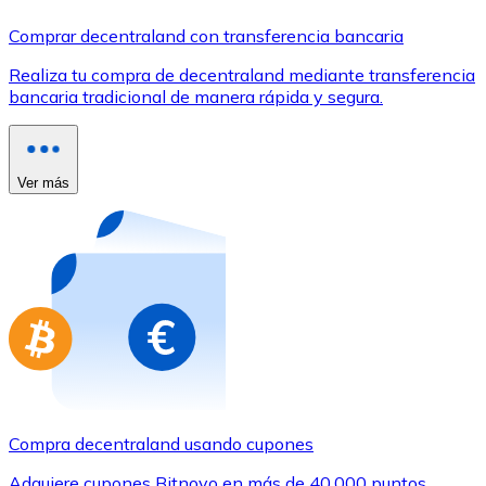
Comprar con Transferencia
Comprar decentraland con transferencia bancaria
Tarjeta de crédito / débito
Realiza tu compra de decentraland mediante transferencia
Utiliza tarjetas Visa y Mastercard para comprar criptom
bancaria tradicional de manera rápida y segura.
Comprar con tarjeta
Tienda - Tarjetas regalo
Ver más
Nuevo
Compra tarjetas regalo de tus marcas favoritas con cr
Ir a la tienda de tarjetas regalo
Compra decentraland usando cupones
Adquiere cupones Bitnovo en más de 40.000 puntos