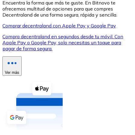
Encuentra la forma que más te guste. En Bitnovo te
ofrecemos multitud de opciones para que compres
Decentraland de una forma segura, rápida y sencilla.
Comprar decentraland con Apple Pay y Google Pay
Compra decentraland en segundos desde tu móvil. Con
XRP
Apple Pay o Google Pay, solo necesitas un toque para
pagar de forma segura.
XRP
Ver más
Ver todo
Efectivo
Compra criptomonedas con efectivo en tu tienda más 
Comprar con efectivo
Transferencia SEPA
Añade fondos a tu cuenta Bitnovo o realiza compras di