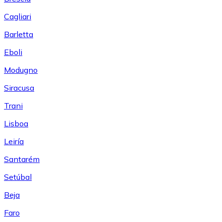
Cagliari
Barletta
Eboli
Modugno
Siracusa
Trani
Lisboa
Leiría
Santarém
Setúbal
Beja
Faro