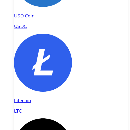
USD Coin
USDC
Litecoin
LTC