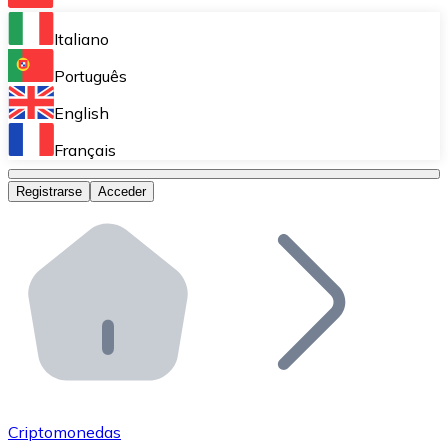
Bitnovo Ramp
Italiano
Integra nuestra solución en tu plataforma.
Português
Bitnovo Giftcards
English
Vende nuestras tarjetas regalo en tu negocio.
Français
Bitnovo OTC
Registrarse
Acceder
Realiza operaciones de gran volumen.
Bitnovo ATM
Integra un ATM Bitnovo en tu negocio y permite que t
Bitnovo API
Integra nuestra API en tu ecosistema.
Conviértete en Distribuidor
Únete a nuestra red de distribuidores.
Criptomonedas