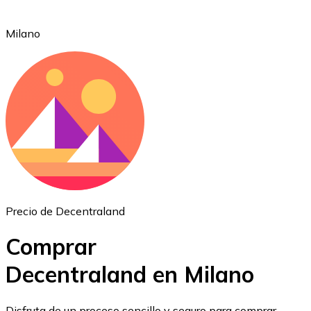
Milano
Ethereum
ETH
Precio de Decentraland
Comprar
Decentraland en Milano
USD Coin
Disfruta de un proceso sencillo y seguro para comprar,