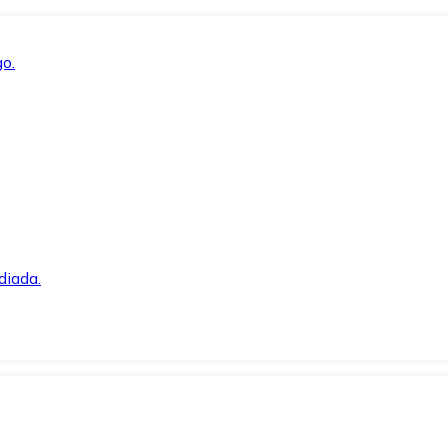
o.
diada.