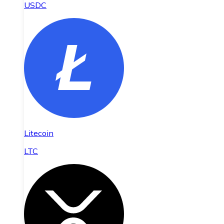
USDC
Litecoin
LTC