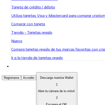
Tarjeta de crédito / débito
Utiliza tarjetas Visa y Mastercard para comprar criptom
Comprar con tarjeta
Tienda - Tarjetas regalo
Nuevo
Compra tarjetas regalo de tus marcas favoritas con cr
Ir a la tienda de tarjetas regalo
Comprar Criptomonedas
Registrarse
Acceder
Descarga nuestra Wallet
1
Compra criptomonedas con diferentes métodos de pag
Abre la cámara de tu móvil.
Vender Criptomonedas
2
Vende tus criptomonedas de forma rápida y segura.
Escanea el QR.