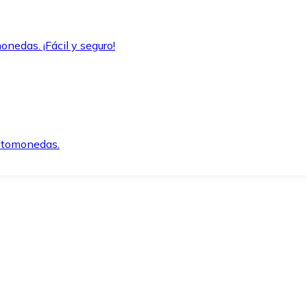
onedas. ¡Fácil y seguro!
iptomonedas.
o.