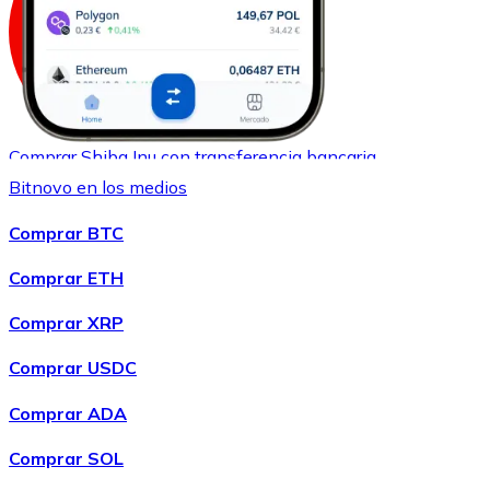
Comprar
Shiba Inu
con transferencia bancaria
SHIB
Bitnovo en los medios
Comprar BTC
Comprar ETH
Comprar XRP
Comprar USDC
Comprar ADA
Comprar
Uniswap
con transferencia bancaria
UNI
Comprar SOL