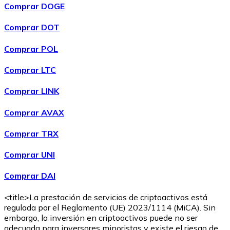
Comprar DOGE
Comprar DOT
Comprar POL
Comprar LTC
Comprar LINK
Comprar
Ethereum Classic
con transferencia bancaria
ETC
Comprar AVAX
Comprar TRX
Comprar UNI
Comprar DAI
<title>La prestación de servicios de criptoactivos está
regulada por el Reglamento (UE) 2023/1114 (MiCA). Sin
embargo, la inversión en criptoactivos puede no ser
Comprar
Algorand
con transferencia bancaria
adecuada para inversores minoristas y existe el riesgo de
ALGO