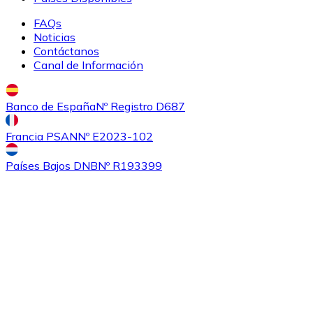
Comprar
Sushi
con transferencia bancaria
FAQs
SUSHI
Noticias
Contáctanos
Canal de Información
Banco de España
Nº Registro D687
Francia PSAN
Nº E2023-102
Países Bajos DNB
Nº R193399
Comprar
0x
con transferencia bancaria
ZRX