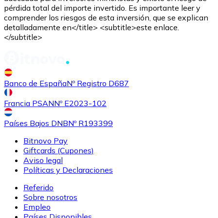
pérdida total del importe invertido. Es importante leer y
comprender los riesgos de esta inversión, que se explican
detalladamente en</title> <subtitle>este enlace.
</subtitle>
Banco de España
Nº Registro D687
Francia PSAN
Nº E2023-102
Comprar
Tezos
con transferencia bancaria
XTZ
Países Bajos DNB
Nº R193399
Bitnovo Pay
Giftcards (Cupones)
Aviso legal
Políticas y Declaraciones
Referido
Sobre nosotros
Empleo
Países Disponibles