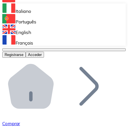
Bitnovo Ramp
Italiano
Integra nuestra solución en tu plataforma.
Português
Bitnovo Giftcards
English
Vende nuestras tarjetas regalo en tu negocio.
Français
Bitnovo OTC
Registrarse
Acceder
Realiza operaciones de gran volumen.
Bitnovo ATM
Integra un ATM Bitnovo en tu negocio y permite que t
Bitnovo API
Integra nuestra API en tu ecosistema.
Conviértete en Distribuidor
Únete a nuestra red de distribuidores.
Comprar