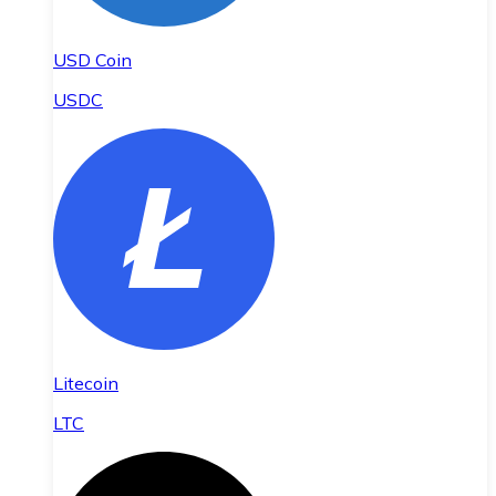
USD Coin
USDC
Litecoin
LTC