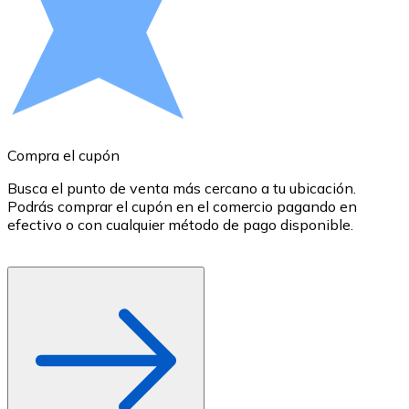
Comprar con Transferencia
Tarjeta de crédito / débito
Utiliza tarjetas Visa y Mastercard para comprar criptom
Comprar con tarjeta
Tienda - Tarjetas regalo
Compra el cupón
R
Nuevo
Busca el punto de venta más cercano a tu ubicación.
S
Podrás comprar el cupón en el comercio pagando en
B
Compra tarjetas regalo de tus marcas favoritas con cr
efectivo o con cualquier método de pago disponible.
c
Ir a la tienda de tarjetas regalo