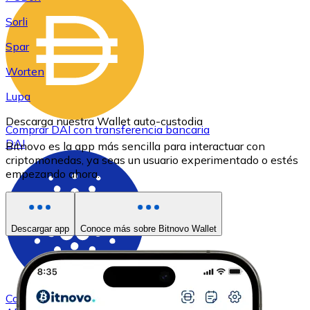
Sorli
Spar
Worten
Lupa
Descarga nuestra Wallet auto-custodia
Comprar
DAI
con transferencia bancaria
DAI
Bitnovo es la app más sencilla para interactuar con
criptomonedas, ya seas un usuario experimentado o estés
empezando ahora.
Descargar app
Conoce más sobre Bitnovo Wallet
Comprar
Cardano
con transferencia bancaria