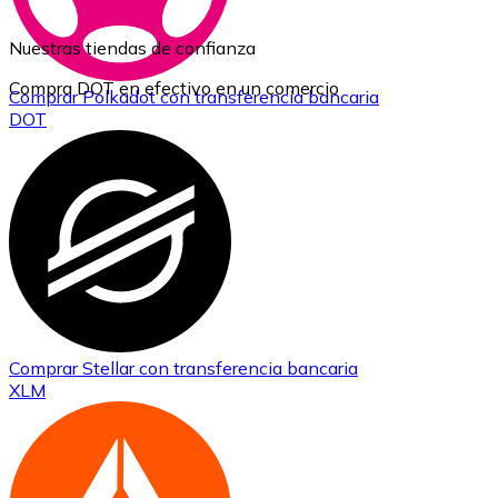
Nuestras tiendas de confianza
Compra DOT en efectivo en un comercio
Comprar
Polkadot
con transferencia bancaria
DOT
Comprar
Stellar
con transferencia bancaria
XLM