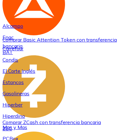
Alcampo
Fnac
Comprar
Basic Attention Token
con transferencia
bancaria
Carrefour
BAT
Condis
El Corte Inglés
Estancos
Gasolineras
Hiperber
Hiperdino
Comprar
ZCash
con transferencia bancaria
Mas y Mas
ZEC
PCBox