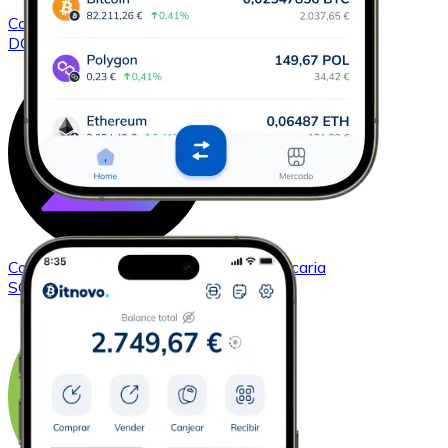
Comprar
Dogecoin
con transferencia bancaria
DOGE
Comprar
Solana
con transferencia bancaria
SOL