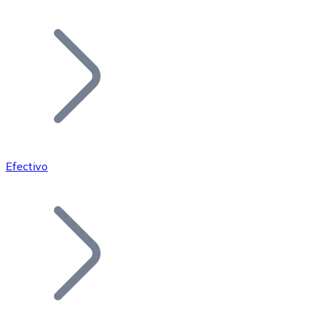
Listar Token
Añade tu proyecto a nuestro ecosistema.
Efectivo
Bitcoin
BTC