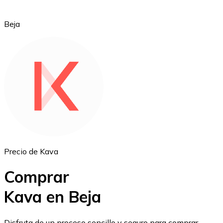
Beja
Ethereum
ETH
Precio de Kava
Comprar
Kava en Beja
USD Coin
Disfruta de un proceso sencillo y seguro para comprar,