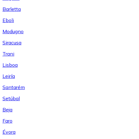
Barletta
Eboli
Modugno
Siracusa
Trani
Lisboa
Leiría
Santarém
Setúbal
Beja
Faro
Évora