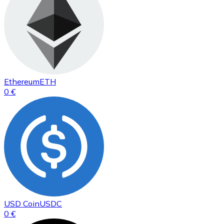
Ethereum
ETH
0 €
USD Coin
USDC
0 €