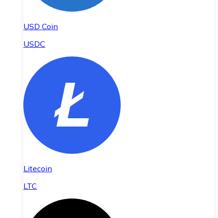
USD Coin
USDC
Litecoin
LTC