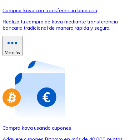
Comprar con Transferencia
Comprar kava con transferencia bancaria
Tarjeta de crédito / débito
Realiza tu compra de kava mediante transferencia
Utiliza tarjetas Visa y Mastercard para comprar criptom
bancaria tradicional de manera rápida y segura.
Comprar con tarjeta
Tienda - Tarjetas regalo
Ver más
Nuevo
Compra tarjetas regalo de tus marcas favoritas con cr
Ir a la tienda de tarjetas regalo
Compra kava usando cupones
Adquiere cupones Bitnovo en más de 40.000 puntos