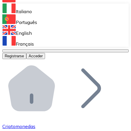
Bitnovo Ramp
Italiano
Integra nuestra solución en tu plataforma.
Português
Bitnovo Giftcards
English
Vende nuestras tarjetas regalo en tu negocio.
Français
Bitnovo OTC
Registrarse
Acceder
Realiza operaciones de gran volumen.
Bitnovo ATM
Integra un ATM Bitnovo en tu negocio y permite que t
Bitnovo API
Integra nuestra API en tu ecosistema.
Conviértete en Distribuidor
Únete a nuestra red de distribuidores.
Criptomonedas