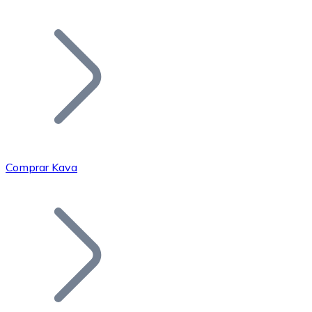
Listar Token
Añade tu proyecto a nuestro ecosistema.
Comprar Kava
Bitcoin
BTC