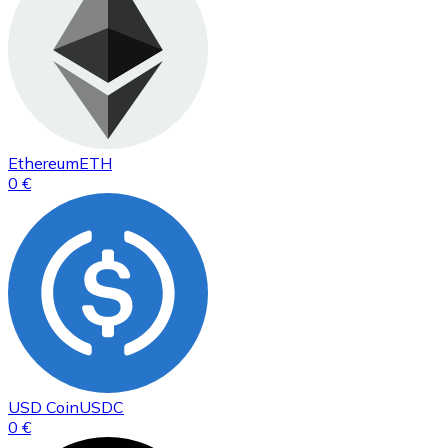
Ethereum
ETH
0 €
USD Coin
USDC
0 €