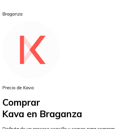
Braganza
Ethereum
ETH
Precio de Kava
Comprar
Kava en Braganza
USD Coin
Disfruta de un proceso sencillo y seguro para comprar,