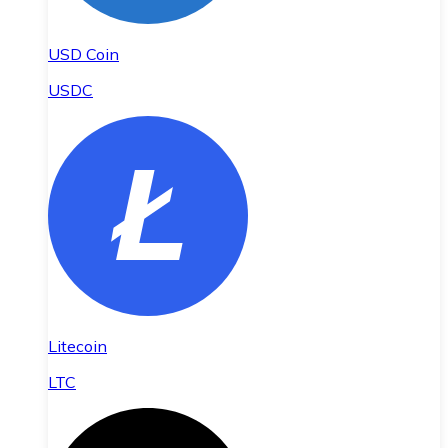
USD Coin
USDC
Litecoin
LTC