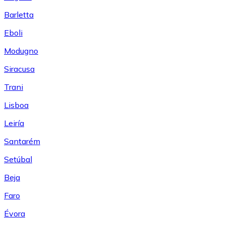
Barletta
Eboli
Modugno
Siracusa
Trani
Lisboa
Leiría
Santarém
Setúbal
Beja
Faro
Évora