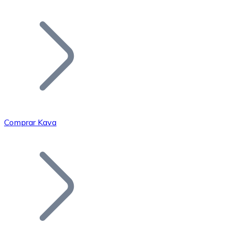
Listar Token
Añade tu proyecto a nuestro ecosistema.
Comprar Kava
Bitcoin
BTC