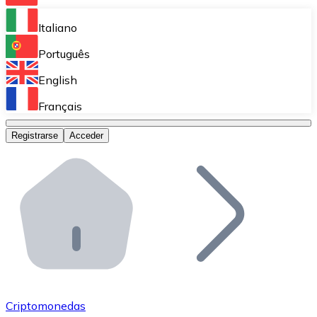
Bitnovo Ramp
Italiano
Integra nuestra solución en tu plataforma.
Português
Bitnovo Giftcards
English
Vende nuestras tarjetas regalo en tu negocio.
Français
Bitnovo OTC
Registrarse
Acceder
Realiza operaciones de gran volumen.
Bitnovo ATM
Integra un ATM Bitnovo en tu negocio y permite que t
Bitnovo API
Integra nuestra API en tu ecosistema.
Conviértete en Distribuidor
Únete a nuestra red de distribuidores.
Criptomonedas