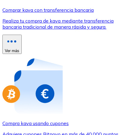
Comprar con Transferencia
Comprar kava con transferencia bancaria
Tarjeta de crédito / débito
Realiza tu compra de kava mediante transferencia
Utiliza tarjetas Visa y Mastercard para comprar criptom
bancaria tradicional de manera rápida y segura.
Comprar con tarjeta
Tienda - Tarjetas regalo
Ver más
Nuevo
Compra tarjetas regalo de tus marcas favoritas con cr
Ir a la tienda de tarjetas regalo
Compra kava usando cupones
Adquiere cupones Bitnovo en más de 40.000 puntos