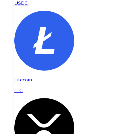
USDC
Litecoin
LTC