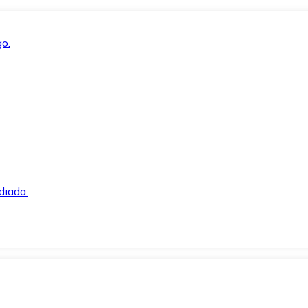
o.
diada.