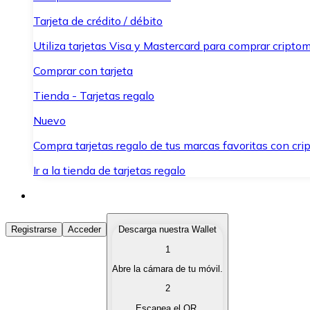
Tarjeta de crédito / débito
Utiliza tarjetas Visa y Mastercard para comprar criptom
Comprar con tarjeta
Tienda - Tarjetas regalo
Nuevo
Compra tarjetas regalo de tus marcas favoritas con cr
Ir a la tienda de tarjetas regalo
Comprar Criptomonedas
Registrarse
Acceder
Descarga nuestra Wallet
1
Compra criptomonedas con diferentes métodos de pag
Abre la cámara de tu móvil.
Vender Criptomonedas
2
Vende tus criptomonedas de forma rápida y segura.
Escanea el QR.