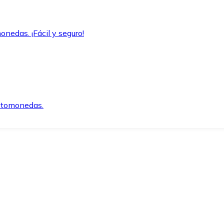
onedas. ¡Fácil y seguro!
iptomonedas.
o.