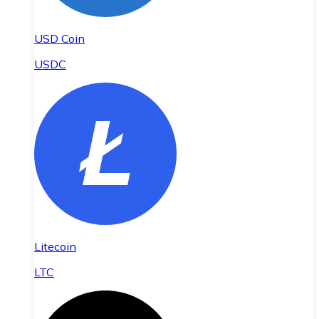
USD Coin
USDC
Litecoin
LTC