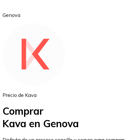
Genova
Ethereum
ETH
Precio de Kava
Comprar
Kava en Genova
USD Coin
Disfruta de un proceso sencillo y seguro para comprar,