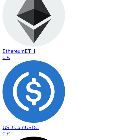
Ethereum
ETH
0 €
USD Coin
USDC
0 €