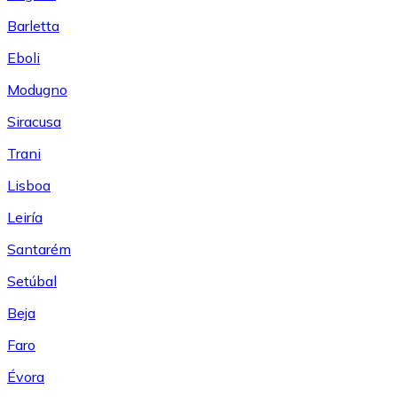
Barletta
Eboli
Modugno
Siracusa
Trani
Lisboa
Leiría
Santarém
Setúbal
Beja
Faro
Évora