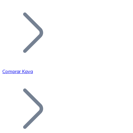
Listar Token
Añade tu proyecto a nuestro ecosistema.
Comprar Kava
Bitcoin
BTC