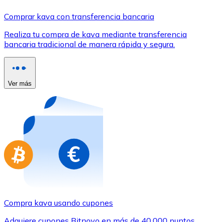
Comprar con Transferencia
Comprar kava con transferencia bancaria
Tarjeta de crédito / débito
Realiza tu compra de kava mediante transferencia
Utiliza tarjetas Visa y Mastercard para comprar criptom
bancaria tradicional de manera rápida y segura.
Comprar con tarjeta
Tienda - Tarjetas regalo
Ver más
Nuevo
Compra tarjetas regalo de tus marcas favoritas con cr
Ir a la tienda de tarjetas regalo
Compra kava usando cupones
Adquiere cupones Bitnovo en más de 40.000 puntos