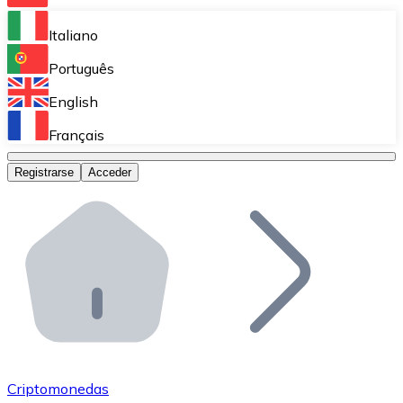
Bitnovo Ramp
Italiano
Integra nuestra solución en tu plataforma.
Português
Bitnovo Giftcards
English
Vende nuestras tarjetas regalo en tu negocio.
Français
Bitnovo OTC
Registrarse
Acceder
Realiza operaciones de gran volumen.
Bitnovo ATM
Integra un ATM Bitnovo en tu negocio y permite que t
Bitnovo API
Integra nuestra API en tu ecosistema.
Conviértete en Distribuidor
Únete a nuestra red de distribuidores.
Criptomonedas