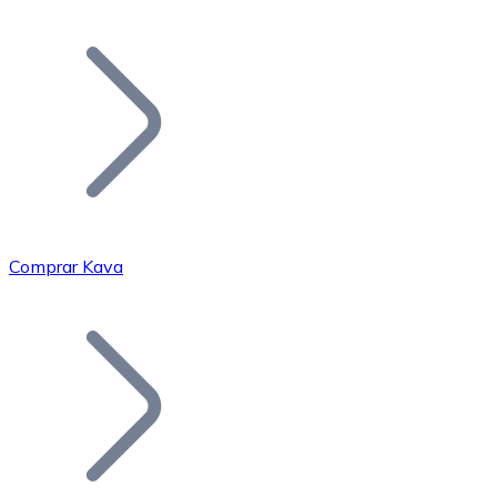
Listar Token
Añade tu proyecto a nuestro ecosistema.
Comprar Kava
Bitcoin
BTC