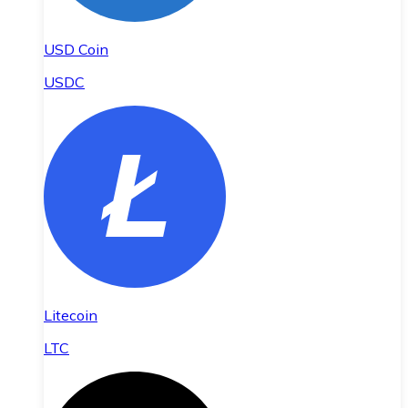
USD Coin
USDC
Litecoin
LTC