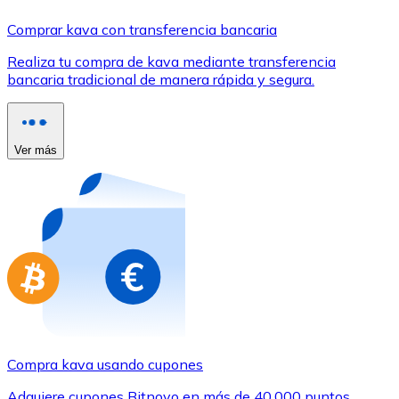
Comprar con Transferencia
Comprar kava con transferencia bancaria
Tarjeta de crédito / débito
Realiza tu compra de kava mediante transferencia
Utiliza tarjetas Visa y Mastercard para comprar criptom
bancaria tradicional de manera rápida y segura.
Comprar con tarjeta
Tienda - Tarjetas regalo
Ver más
Nuevo
Compra tarjetas regalo de tus marcas favoritas con cr
Ir a la tienda de tarjetas regalo
Compra kava usando cupones
Adquiere cupones Bitnovo en más de 40.000 puntos