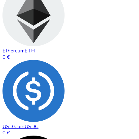
Ethereum
ETH
0 €
USD Coin
USDC
0 €