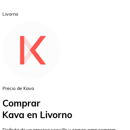
Livorno
Ethereum
ETH
Precio de Kava
Comprar
Kava en Livorno
USD Coin
Disfruta de un proceso sencillo y seguro para comprar,