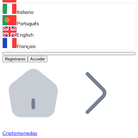
Bitnovo Ramp
Italiano
Integra nuestra solución en tu plataforma.
Português
Bitnovo Giftcards
English
Vende nuestras tarjetas regalo en tu negocio.
Français
Bitnovo OTC
Registrarse
Acceder
Realiza operaciones de gran volumen.
Bitnovo ATM
Integra un ATM Bitnovo en tu negocio y permite que t
Bitnovo API
Integra nuestra API en tu ecosistema.
Conviértete en Distribuidor
Únete a nuestra red de distribuidores.
Criptomonedas