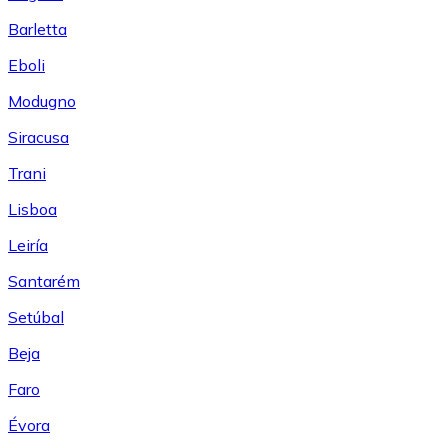
Barletta
Eboli
Modugno
Siracusa
Trani
Lisboa
Leiría
Santarém
Setúbal
Beja
Faro
Évora