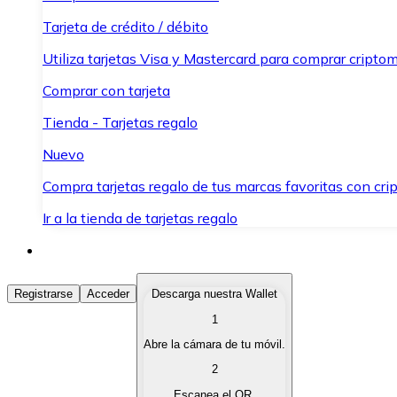
Tarjeta de crédito / débito
Utiliza tarjetas Visa y Mastercard para comprar criptom
Comprar con tarjeta
Tienda - Tarjetas regalo
Nuevo
Compra tarjetas regalo de tus marcas favoritas con cr
Ir a la tienda de tarjetas regalo
Comprar Criptomonedas
Registrarse
Acceder
Descarga nuestra Wallet
1
Compra criptomonedas con diferentes métodos de pag
Abre la cámara de tu móvil.
Vender Criptomonedas
2
Vende tus criptomonedas de forma rápida y segura.
Escanea el QR.