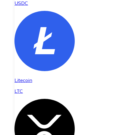
USDC
Litecoin
LTC