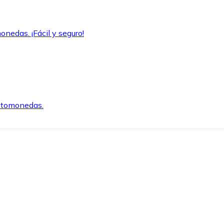
onedas. ¡Fácil y seguro!
iptomonedas.
o.