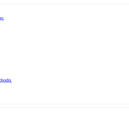
o.
diada.