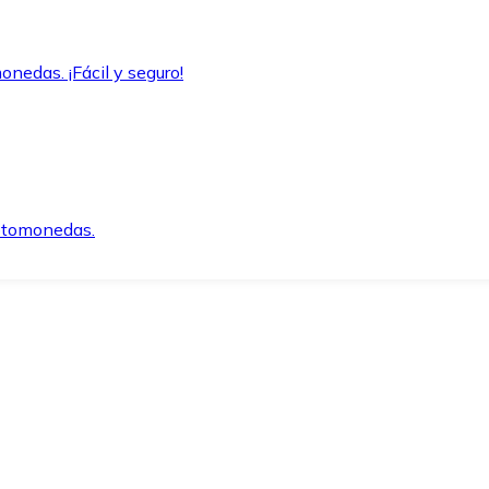
onedas. ¡Fácil y seguro!
iptomonedas.
o.