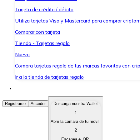
Tarjeta de crédito / débito
Utiliza tarjetas Visa y Mastercard para comprar criptom
Comprar con tarjeta
Tienda - Tarjetas regalo
Nuevo
Compra tarjetas regalo de tus marcas favoritas con cr
Ir a la tienda de tarjetas regalo
Comprar Criptomonedas
Registrarse
Acceder
Descarga nuestra Wallet
1
Compra criptomonedas con diferentes métodos de pag
Abre la cámara de tu móvil.
Vender Criptomonedas
2
Vende tus criptomonedas de forma rápida y segura.
Escanea el QR.