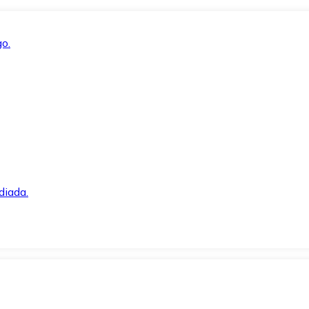
o.
diada.