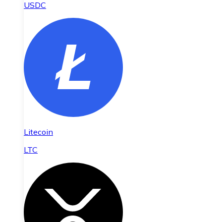
USDC
Litecoin
LTC