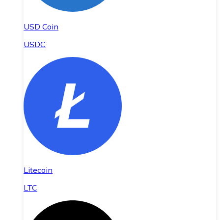
USD Coin
USDC
Litecoin
LTC