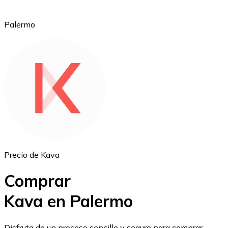
Palermo
Ethereum
ETH
Precio de Kava
Comprar
Kava en Palermo
USD Coin
Disfruta de un proceso sencillo y seguro para comprar,