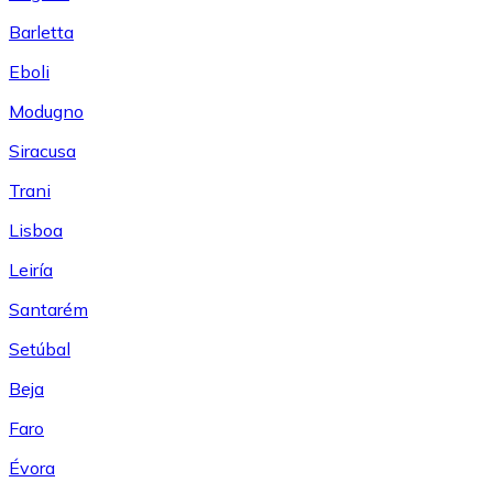
Barletta
Eboli
Modugno
Siracusa
Trani
Lisboa
Leiría
Santarém
Setúbal
Beja
Faro
Évora