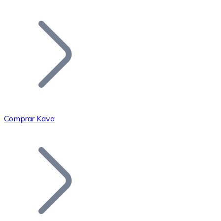
Listar Token
Añade tu proyecto a nuestro ecosistema.
Comprar Kava
Bitcoin
BTC