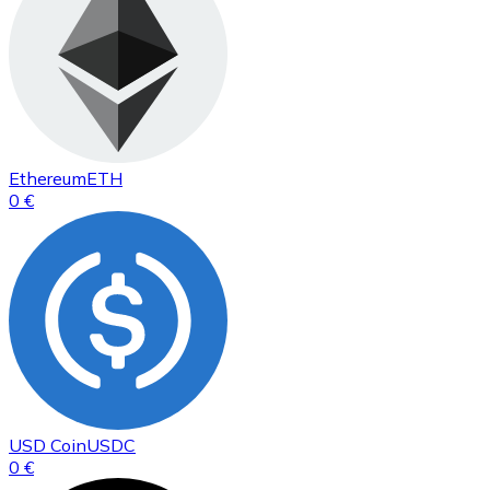
Ethereum
ETH
0 €
USD Coin
USDC
0 €