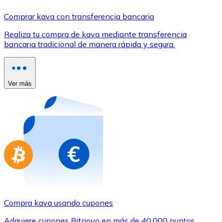
Comprar con Transferencia
Comprar kava con transferencia bancaria
Tarjeta de crédito / débito
Realiza tu compra de kava mediante transferencia
Utiliza tarjetas Visa y Mastercard para comprar criptom
bancaria tradicional de manera rápida y segura.
Comprar con tarjeta
Tienda - Tarjetas regalo
Ver más
Nuevo
Compra tarjetas regalo de tus marcas favoritas con cr
Ir a la tienda de tarjetas regalo
Compra kava usando cupones
Adquiere cupones Bitnovo en más de 40.000 puntos