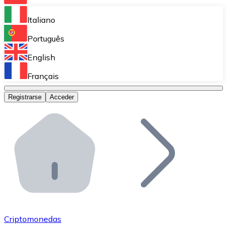
Bitnovo Ramp
Italiano
Integra nuestra solución en tu plataforma.
Português
Bitnovo Giftcards
English
Vende nuestras tarjetas regalo en tu negocio.
Français
Bitnovo OTC
Registrarse
Acceder
Realiza operaciones de gran volumen.
Bitnovo ATM
Integra un ATM Bitnovo en tu negocio y permite que t
Bitnovo API
Integra nuestra API en tu ecosistema.
Conviértete en Distribuidor
Únete a nuestra red de distribuidores.
Criptomonedas