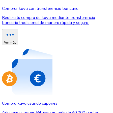
Comprar con Transferencia
Comprar kava con transferencia bancaria
Tarjeta de crédito / débito
Realiza tu compra de kava mediante transferencia
Utiliza tarjetas Visa y Mastercard para comprar criptom
bancaria tradicional de manera rápida y segura.
Comprar con tarjeta
Tienda - Tarjetas regalo
Ver más
Nuevo
Compra tarjetas regalo de tus marcas favoritas con cr
Ir a la tienda de tarjetas regalo
Compra kava usando cupones
Adquiere cupones Bitnovo en más de 40.000 puntos