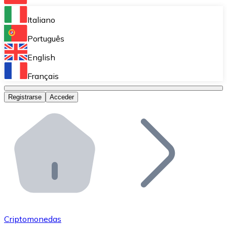
Bitnovo Ramp
Italiano
Integra nuestra solución en tu plataforma.
Português
Bitnovo Giftcards
English
Vende nuestras tarjetas regalo en tu negocio.
Français
Bitnovo OTC
Registrarse
Acceder
Realiza operaciones de gran volumen.
Bitnovo ATM
Integra un ATM Bitnovo en tu negocio y permite que t
Bitnovo API
Integra nuestra API en tu ecosistema.
Conviértete en Distribuidor
Únete a nuestra red de distribuidores.
Criptomonedas