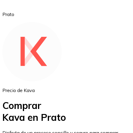
Prato
Ethereum
ETH
Precio de Kava
Comprar
Kava en Prato
USD Coin
Disfruta de un proceso sencillo y seguro para comprar,