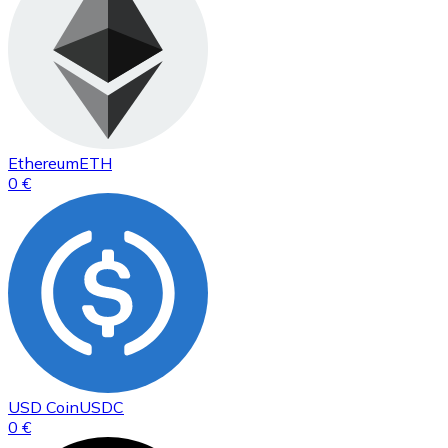
Ethereum
ETH
0 €
USD Coin
USDC
0 €