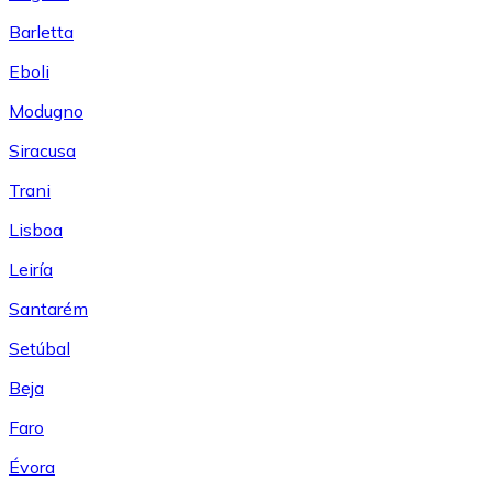
Barletta
Eboli
Modugno
Siracusa
Trani
Lisboa
Leiría
Santarém
Setúbal
Beja
Faro
Évora