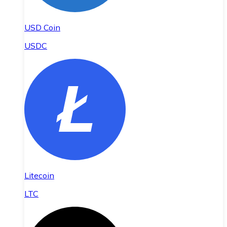
USD Coin
USDC
Litecoin
LTC