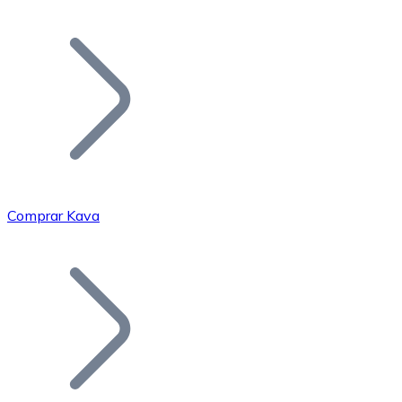
Listar Token
Añade tu proyecto a nuestro ecosistema.
Comprar Kava
Bitcoin
BTC