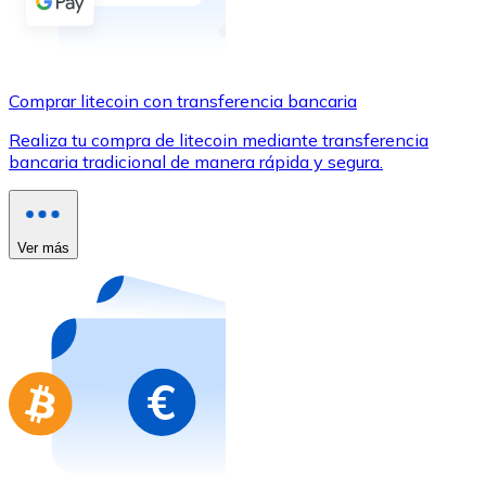
Comprar con Transferencia
Tarjeta de crédito / débito
Utiliza tarjetas Visa y Mastercard para comprar criptom
Comprar litecoin con transferencia bancaria
Comprar con tarjeta
Realiza tu compra de litecoin mediante transferencia
bancaria tradicional de manera rápida y segura.
Tienda - Tarjetas regalo
Nuevo
Compra tarjetas regalo de tus marcas favoritas con cr
Ver más
Ir a la tienda de tarjetas regalo