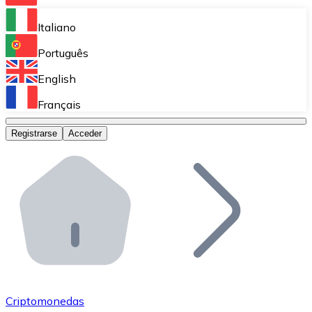
Bitnovo Ramp
Italiano
Integra nuestra solución en tu plataforma.
Português
Bitnovo Giftcards
English
Vende nuestras tarjetas regalo en tu negocio.
Français
Bitnovo OTC
Registrarse
Acceder
Realiza operaciones de gran volumen.
Bitnovo ATM
Integra un ATM Bitnovo en tu negocio y permite que t
Bitnovo API
Integra nuestra API en tu ecosistema.
Conviértete en Distribuidor
Únete a nuestra red de distribuidores.
Criptomonedas