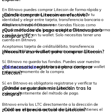
En Bitnovo puedes comprar Litecoin de forma rápida y
¿Dónde comprar Litecoin en efectivo?
segura. Solo necesitas crear una cuenta, verificar tu
identidad y elegir entre tarjeta, transferencia bancaria o
efectivo a través de cupones.
Adquiere un cupón Bitnovo en tiendas físicas como
¿Qué métodos de pago acepta Bitnovo para
estancos o locutorios, luego canjéalo en nuestra plataforma
y recibe tus LTC en tu wallet. Solo necesitas tener una
comprar LTC?
cuenta en Bitnovo.
Aceptamos tarjeta de crédito/débito, transferencia
¿Necesito una wallet para comprar Litecoin?
bancaria SEPA y efectivo mediante cupones Bitnovo.
Sí, Bitnovo no guarda tus fondos. Puedes usar nuestra
¿Es necesario registrarse para comprar
wallet sin custodia
o introducir la dirección de una wallet
externa al momento de la compra.
Litecoin?
Sí, en Bitnovo es obligatorio registrarse y verificar tu
¿Dónde se guardan mis Litecoin tras la
identidad antes de poder comprar LTC,
independientemente del método de pago.
compra?
Bitnovo envía los LTC directamente a la dirección de
¿Cuál es el precio actual de Litecoin?
wallet que indiques durante la compra. Tú mantienes el