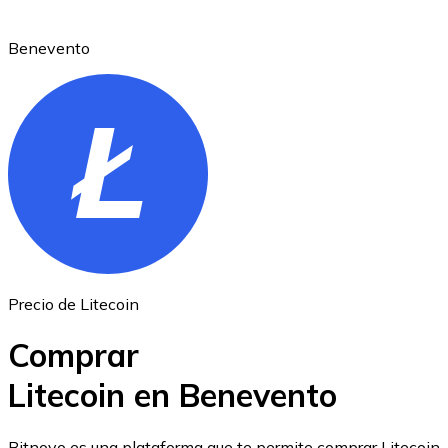
Benevento
Ethereum
ETH
Precio de Litecoin
Comprar
Litecoin en Benevento
USD Coin
Bitnovo es una plataforma que te permite comprar Litecoin