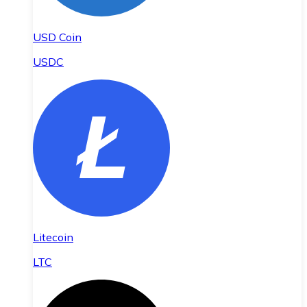
USD Coin
USDC
Litecoin
LTC