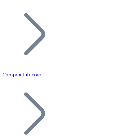
Listar Token
Añade tu proyecto a nuestro ecosistema.
Comprar Litecoin
Bitcoin
BTC