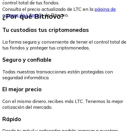
control total de tus fondos.
Consulta el precio actualizado de LTC en la
página de
¿Por qué Bitnovo?
compra de Litecoin
de Bitnovo.
Tu custodias tus criptomonedas
La forma segura y conveniente de tener el control total de
tus fondos y proteger tus criptomonedas.
Seguro y confiable
Todas nuestras transacciones están protegidas con
seguridad informática.
El mejor precio
Con el mismo dinero, recibes más LTC. Tenemos la mejor
cotización del mercado.
Rápido
Desde tu móvil u ordenador podrás ingresar a nuestras