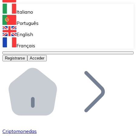
Bitnovo Ramp
Italiano
Integra nuestra solución en tu plataforma.
Português
Bitnovo Giftcards
English
Vende nuestras tarjetas regalo en tu negocio.
Français
Bitnovo OTC
Registrarse
Acceder
Realiza operaciones de gran volumen.
Bitnovo ATM
Integra un ATM Bitnovo en tu negocio y permite que t
Bitnovo API
Integra nuestra API en tu ecosistema.
Conviértete en Distribuidor
Únete a nuestra red de distribuidores.
Criptomonedas