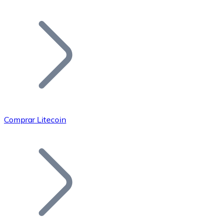
Listar Token
Añade tu proyecto a nuestro ecosistema.
Comprar Litecoin
Bitcoin
BTC