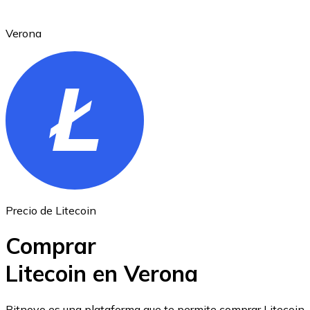
Verona
Ethereum
ETH
Precio de Litecoin
Comprar
Litecoin en Verona
USD Coin
Bitnovo es una plataforma que te permite comprar Litecoin