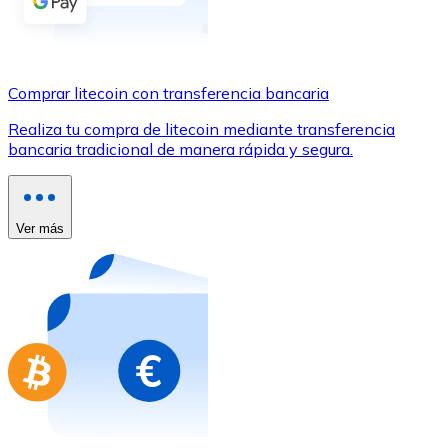
Comprar con Transferencia
Tarjeta de crédito / débito
Utiliza tarjetas Visa y Mastercard para comprar criptom
Comprar litecoin con transferencia bancaria
Comprar con tarjeta
Realiza tu compra de litecoin mediante transferencia
bancaria tradicional de manera rápida y segura.
Tienda - Tarjetas regalo
Nuevo
Compra tarjetas regalo de tus marcas favoritas con cr
Ver más
Ir a la tienda de tarjetas regalo