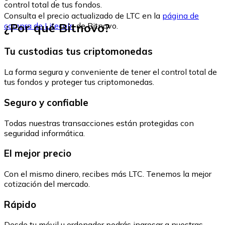
control total de tus fondos.
Consulta el precio actualizado de LTC en la
página de
¿Por qué Bitnovo?
compra de Litecoin
de Bitnovo.
Tu custodias tus criptomonedas
La forma segura y conveniente de tener el control total de
tus fondos y proteger tus criptomonedas.
Seguro y confiable
Todas nuestras transacciones están protegidas con
seguridad informática.
El mejor precio
Con el mismo dinero, recibes más LTC. Tenemos la mejor
cotización del mercado.
Rápido
Desde tu móvil u ordenador podrás ingresar a nuestras