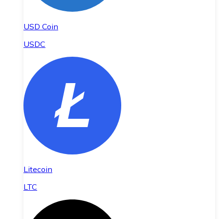
USD Coin
USDC
Litecoin
LTC