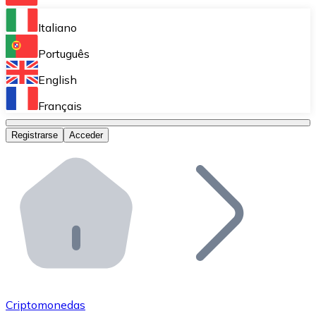
Bitnovo Ramp
Italiano
Integra nuestra solución en tu plataforma.
Português
Bitnovo Giftcards
English
Vende nuestras tarjetas regalo en tu negocio.
Français
Bitnovo OTC
Registrarse
Acceder
Realiza operaciones de gran volumen.
Bitnovo ATM
Integra un ATM Bitnovo en tu negocio y permite que t
Bitnovo API
Integra nuestra API en tu ecosistema.
Conviértete en Distribuidor
Únete a nuestra red de distribuidores.
Criptomonedas