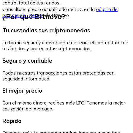
control total de tus fondos.
Consulta el precio actualizado de LTC en la
página de
¿Por qué Bitnovo?
compra de Litecoin
de Bitnovo.
Tu custodias tus criptomonedas
La forma segura y conveniente de tener el control total de
tus fondos y proteger tus criptomonedas.
Seguro y confiable
Todas nuestras transacciones están protegidas con
seguridad informática.
El mejor precio
Con el mismo dinero, recibes más LTC. Tenemos la mejor
cotización del mercado.
Rápido
Desde tu móvil u ordenador podrás ingresar a nuestras