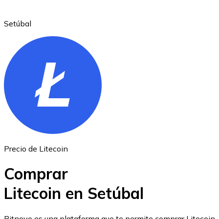
Setúbal
Ethereum
ETH
Precio de Litecoin
Comprar
Litecoin en Setúbal
USD Coin
Bitnovo es una plataforma que te permite comprar Litecoin