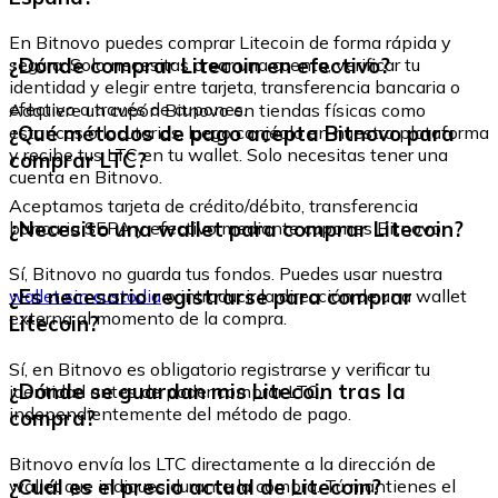
En Bitnovo puedes comprar Litecoin de forma rápida y
¿Dónde comprar Litecoin en efectivo?
segura. Solo necesitas crear una cuenta, verificar tu
identidad y elegir entre tarjeta, transferencia bancaria o
efectivo a través de cupones.
Adquiere un cupón Bitnovo en tiendas físicas como
¿Qué métodos de pago acepta Bitnovo para
estancos o locutorios, luego canjéalo en nuestra plataforma
y recibe tus LTC en tu wallet. Solo necesitas tener una
comprar LTC?
cuenta en Bitnovo.
Aceptamos tarjeta de crédito/débito, transferencia
¿Necesito una wallet para comprar Litecoin?
bancaria SEPA y efectivo mediante cupones Bitnovo.
Sí, Bitnovo no guarda tus fondos. Puedes usar nuestra
¿Es necesario registrarse para comprar
wallet sin custodia
o introducir la dirección de una wallet
externa al momento de la compra.
Litecoin?
Sí, en Bitnovo es obligatorio registrarse y verificar tu
¿Dónde se guardan mis Litecoin tras la
identidad antes de poder comprar LTC,
independientemente del método de pago.
compra?
Bitnovo envía los LTC directamente a la dirección de
¿Cuál es el precio actual de Litecoin?
wallet que indiques durante la compra. Tú mantienes el