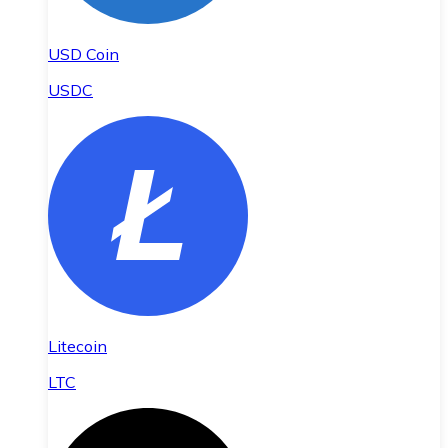
USD Coin
USDC
Litecoin
LTC