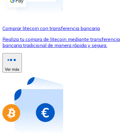
Comprar con Transferencia
Tarjeta de crédito / débito
Utiliza tarjetas Visa y Mastercard para comprar criptom
Comprar litecoin con transferencia bancaria
Comprar con tarjeta
Realiza tu compra de litecoin mediante transferencia
bancaria tradicional de manera rápida y segura.
Tienda - Tarjetas regalo
Nuevo
Compra tarjetas regalo de tus marcas favoritas con cr
Ver más
Ir a la tienda de tarjetas regalo