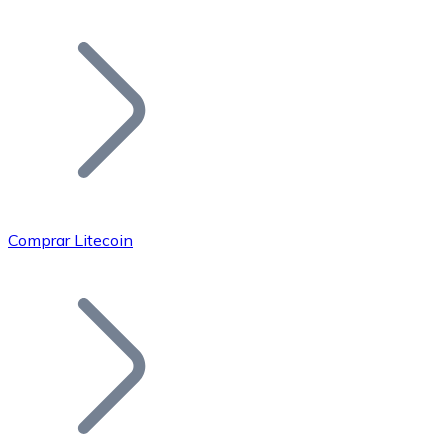
Listar Token
Añade tu proyecto a nuestro ecosistema.
Comprar Litecoin
Bitcoin
BTC