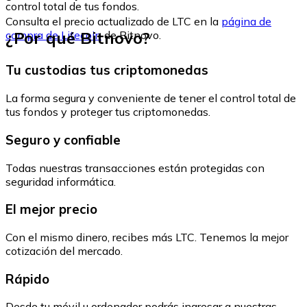
control total de tus fondos.
Consulta el precio actualizado de LTC en la
página de
¿Por qué Bitnovo?
compra de Litecoin
de Bitnovo.
Tu custodias tus criptomonedas
La forma segura y conveniente de tener el control total de
tus fondos y proteger tus criptomonedas.
Seguro y confiable
Todas nuestras transacciones están protegidas con
seguridad informática.
El mejor precio
Con el mismo dinero, recibes más LTC. Tenemos la mejor
cotización del mercado.
Rápido
Desde tu móvil u ordenador podrás ingresar a nuestras