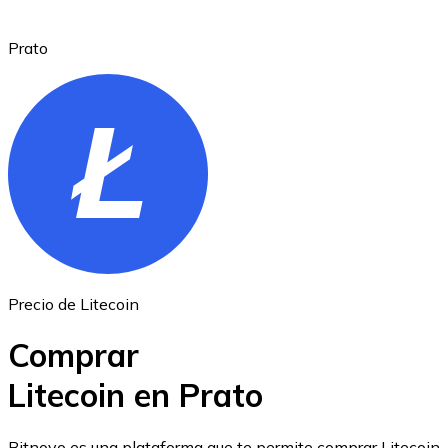
Prato
Ethereum
ETH
Precio de Litecoin
Comprar
Litecoin en Prato
USD Coin
Bitnovo es una plataforma que te permite comprar Litecoin