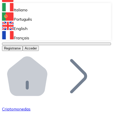
Bitnovo Ramp
Italiano
Integra nuestra solución en tu plataforma.
Português
Bitnovo Giftcards
English
Vende nuestras tarjetas regalo en tu negocio.
Français
Bitnovo OTC
Registrarse
Acceder
Realiza operaciones de gran volumen.
Bitnovo ATM
Integra un ATM Bitnovo en tu negocio y permite que t
Bitnovo API
Integra nuestra API en tu ecosistema.
Conviértete en Distribuidor
Únete a nuestra red de distribuidores.
Criptomonedas