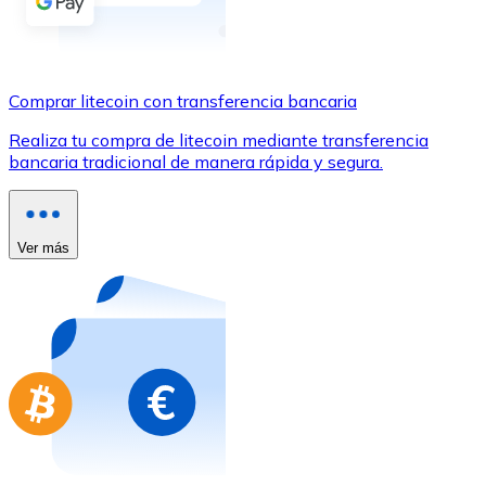
Comprar con Transferencia
Tarjeta de crédito / débito
Utiliza tarjetas Visa y Mastercard para comprar criptom
Comprar litecoin con transferencia bancaria
Comprar con tarjeta
Realiza tu compra de litecoin mediante transferencia
bancaria tradicional de manera rápida y segura.
Tienda - Tarjetas regalo
Nuevo
Compra tarjetas regalo de tus marcas favoritas con cr
Ver más
Ir a la tienda de tarjetas regalo