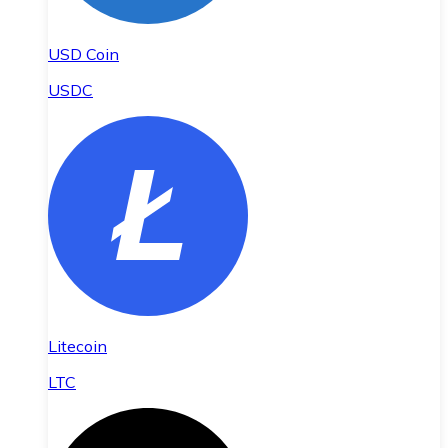
USD Coin
USDC
Litecoin
LTC