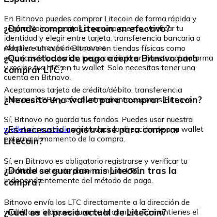
En Bitnovo puedes comprar Litecoin de forma rápida y
¿Dónde comprar Litecoin en efectivo?
segura. Solo necesitas crear una cuenta, verificar tu
identidad y elegir entre tarjeta, transferencia bancaria o
efectivo a través de cupones.
Adquiere un cupón Bitnovo en tiendas físicas como
¿Qué métodos de pago acepta Bitnovo para
estancos o locutorios, luego canjéalo en nuestra plataforma
y recibe tus LTC en tu wallet. Solo necesitas tener una
comprar LTC?
cuenta en Bitnovo.
Aceptamos tarjeta de crédito/débito, transferencia
¿Necesito una wallet para comprar Litecoin?
bancaria SEPA y efectivo mediante cupones Bitnovo.
Sí, Bitnovo no guarda tus fondos. Puedes usar nuestra
¿Es necesario registrarse para comprar
wallet sin custodia
o introducir la dirección de una wallet
externa al momento de la compra.
Litecoin?
Sí, en Bitnovo es obligatorio registrarse y verificar tu
¿Dónde se guardan mis Litecoin tras la
identidad antes de poder comprar LTC,
independientemente del método de pago.
compra?
Bitnovo envía los LTC directamente a la dirección de
¿Cuál es el precio actual de Litecoin?
wallet que indiques durante la compra. Tú mantienes el