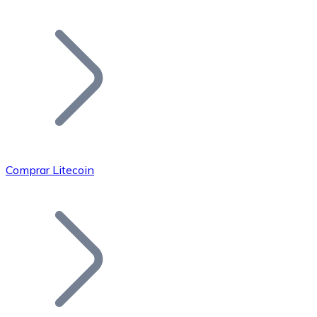
Listar Token
Añade tu proyecto a nuestro ecosistema.
Comprar Litecoin
Bitcoin
BTC