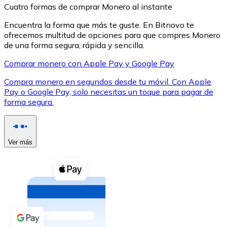
Cuatro formas de comprar Monero al instante
Encuentra la forma que más te guste. En Bitnovo te
ofrecemos multitud de opciones para que compres Monero
de una forma segura, rápida y sencilla.
Comprar monero con Apple Pay y Google Pay
XRP
Compra monero en segundos desde tu móvil. Con Apple
XRP
Pay o Google Pay, solo necesitas un toque para pagar de
forma segura.
Ver todo
Efectivo
Ver más
Compra criptomonedas con efectivo en tu tienda más 
Comprar con efectivo
Transferencia SEPA
Añade fondos a tu cuenta Bitnovo o realiza compras di