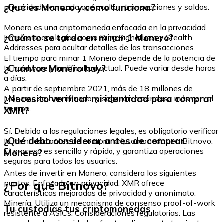
¿Qué es Monero y cómo funciona?
privacidad avanzada que ocultan transacciones y saldos.
Monero es una criptomoneda enfocada en la privacidad.
¿Cuánto se tarda en minar 1 Monero?
Emplea tecnologías como Ring Signatures y Stealth
Addresses para ocultar detalles de las transacciones.
El tiempo para minar 1 Monero depende de la potencia de
¿Cuántos Monero hay?
tu hardware y la dificultad actual. Puede variar desde horas
a días.
A partir de septiembre 2021, más de 18 millones de
¿Necesito verificar mi identidad para comprar
Moneros se han minado, y seguirán creándose más con el
tiempo.
XMR?
Sí. Debido a las regulaciones legales, es obligatorio verificar
¿Qué debo considerar antes de comprar
tu identidad antes de comprar criptomonedas en Bitnovo.
El proceso es sencillo y rápido, y garantiza operaciones
Monero?
seguras para todos los usuarios.
Antes de invertir en Monero, considera los siguientes
¿Por qué Bitnovo?
puntos: Enfocado en privacidad: XMR ofrece
características mejoradas de privacidad y anonimato.
Minería: Utiliza un mecanismo de consenso proof-of-work
Tu custodias tus criptomonedas
resistente a ASICs. Consideraciones regulatorias: Las