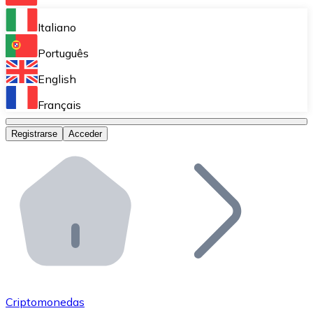
Bitnovo Ramp
Italiano
Integra nuestra solución en tu plataforma.
Português
Bitnovo Giftcards
English
Vende nuestras tarjetas regalo en tu negocio.
Français
Bitnovo OTC
Registrarse
Acceder
Realiza operaciones de gran volumen.
Bitnovo ATM
Integra un ATM Bitnovo en tu negocio y permite que t
Bitnovo API
Integra nuestra API en tu ecosistema.
Conviértete en Distribuidor
Únete a nuestra red de distribuidores.
Criptomonedas