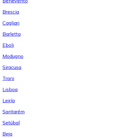
Benevento
Brescia
Cagliari
Barletta
Eboli
Modugno
Siracusa
Trani
Lisboa
Leiría
Santarém
Setúbal
Beja