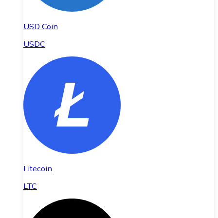
USD Coin
USDC
Litecoin
LTC