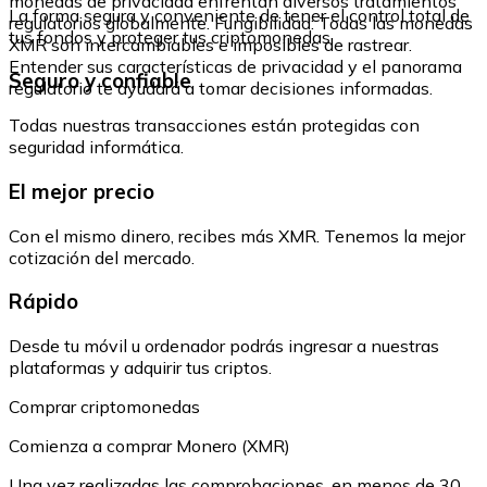
monedas de privacidad enfrentan diversos tratamientos
La forma segura y conveniente de tener el control total de
regulatorios globalmente. Fungibilidad: Todas las monedas
tus fondos y proteger tus criptomonedas.
XMR son intercambiables e imposibles de rastrear.
Entender sus características de privacidad y el panorama
Seguro y confiable
regulatorio te ayudará a tomar decisiones informadas.
Todas nuestras transacciones están protegidas con
seguridad informática.
El mejor precio
Con el mismo dinero, recibes más XMR. Tenemos la mejor
cotización del mercado.
Rápido
Desde tu móvil u ordenador podrás ingresar a nuestras
plataformas y adquirir tus criptos.
Comprar criptomonedas
Comienza a comprar Monero (XMR)
Una vez realizadas las comprobaciones, en menos de 30