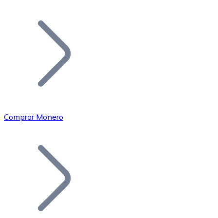
Listar Token
Añade tu proyecto a nuestro ecosistema.
Comprar Monero
Bitcoin
BTC