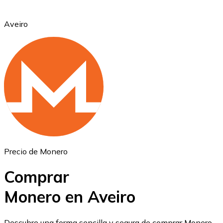
Aveiro
Ethereum
ETH
Precio de Monero
Comprar
Monero en Aveiro
USD Coin
Descubre una forma sencilla y segura de comprar Monero