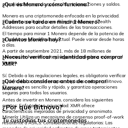
¿Qué es Monero y cómo funciona?
privacidad avanzada que ocultan transacciones y saldos.
Monero es una criptomoneda enfocada en la privacidad.
¿Cuánto se tarda en minar 1 Monero?
Emplea tecnologías como Ring Signatures y Stealth
Addresses para ocultar detalles de las transacciones.
El tiempo para minar 1 Monero depende de la potencia de
¿Cuántos Monero hay?
tu hardware y la dificultad actual. Puede variar desde horas
a días.
A partir de septiembre 2021, más de 18 millones de
¿Necesito verificar mi identidad para comprar
Moneros se han minado, y seguirán creándose más con el
tiempo.
XMR?
Sí. Debido a las regulaciones legales, es obligatorio verificar
¿Qué debo considerar antes de comprar
tu identidad antes de comprar criptomonedas en Bitnovo.
El proceso es sencillo y rápido, y garantiza operaciones
Monero?
seguras para todos los usuarios.
Antes de invertir en Monero, considera los siguientes
¿Por qué Bitnovo?
puntos: Enfocado en privacidad: XMR ofrece
características mejoradas de privacidad y anonimato.
Minería: Utiliza un mecanismo de consenso proof-of-work
Tu custodias tus criptomonedas
resistente a ASICs. Consideraciones regulatorias: Las