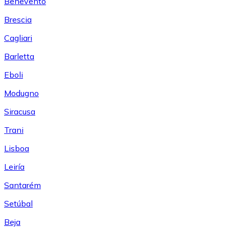
Benevento
Brescia
Cagliari
Barletta
Eboli
Modugno
Siracusa
Trani
Lisboa
Leiría
Santarém
Setúbal
Beja