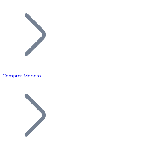
Listar Token
Añade tu proyecto a nuestro ecosistema.
Comprar Monero
Bitcoin
BTC