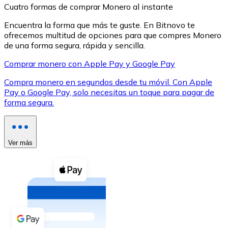
Cuatro formas de comprar Monero al instante
Encuentra la forma que más te guste. En Bitnovo te
ofrecemos multitud de opciones para que compres Monero
de una forma segura, rápida y sencilla.
Comprar monero con Apple Pay y Google Pay
XRP
Compra monero en segundos desde tu móvil. Con Apple
XRP
Pay o Google Pay, solo necesitas un toque para pagar de
forma segura.
Ver todo
Efectivo
Ver más
Compra criptomonedas con efectivo en tu tienda más 
Comprar con efectivo
Transferencia SEPA
Añade fondos a tu cuenta Bitnovo o realiza compras di