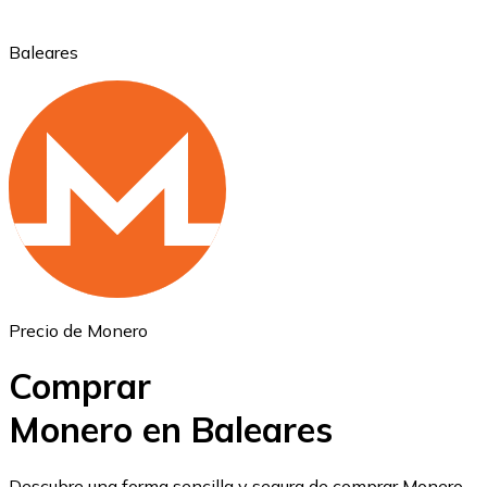
Baleares
Ethereum
ETH
Precio de Monero
Comprar
Monero en Baleares
USD Coin
Descubre una forma sencilla y segura de comprar Monero