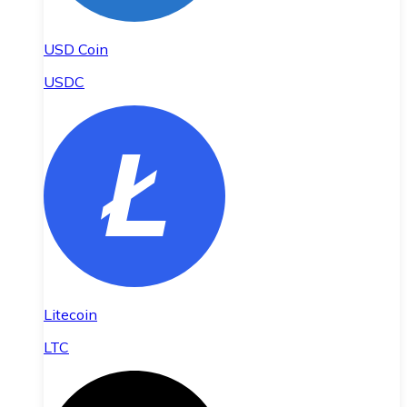
USD Coin
USDC
Litecoin
LTC