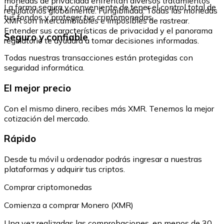
monedas de privacidad enfrentan diversos tratamientos
La forma segura y conveniente de tener el control total de
regulatorios globalmente. Fungibilidad: Todas las monedas
tus fondos y proteger tus criptomonedas.
XMR son intercambiables e imposibles de rastrear.
Entender sus características de privacidad y el panorama
Seguro y confiable
regulatorio te ayudará a tomar decisiones informadas.
Todas nuestras transacciones están protegidas con
seguridad informática.
El mejor precio
Con el mismo dinero, recibes más XMR. Tenemos la mejor
cotización del mercado.
Rápido
Desde tu móvil u ordenador podrás ingresar a nuestras
plataformas y adquirir tus criptos.
Comprar criptomonedas
Comienza a comprar Monero (XMR)
Una vez realizadas las comprobaciones, en menos de 30