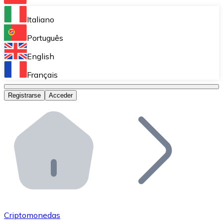
Bitnovo Ramp
Italiano
Integra nuestra solución en tu plataforma.
Português
Bitnovo Giftcards
English
Vende nuestras tarjetas regalo en tu negocio.
Français
Bitnovo OTC
Registrarse
Acceder
Realiza operaciones de gran volumen.
Bitnovo ATM
Integra un ATM Bitnovo en tu negocio y permite que t
Bitnovo API
Integra nuestra API en tu ecosistema.
Conviértete en Distribuidor
Únete a nuestra red de distribuidores.
Criptomonedas