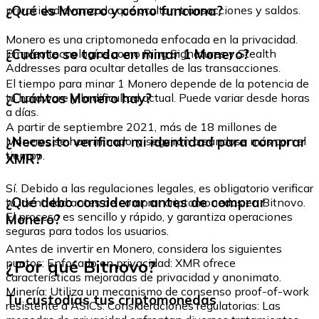
¿Qué es Monero y cómo funciona?
privacidad avanzada que ocultan transacciones y saldos.
Monero es una criptomoneda enfocada en la privacidad.
¿Cuánto se tarda en minar 1 Monero?
Emplea tecnologías como Ring Signatures y Stealth
Addresses para ocultar detalles de las transacciones.
El tiempo para minar 1 Monero depende de la potencia de
¿Cuántos Monero hay?
tu hardware y la dificultad actual. Puede variar desde horas
a días.
A partir de septiembre 2021, más de 18 millones de
¿Necesito verificar mi identidad para comprar
Moneros se han minado, y seguirán creándose más con el
tiempo.
XMR?
Sí. Debido a las regulaciones legales, es obligatorio verificar
¿Qué debo considerar antes de comprar
tu identidad antes de comprar criptomonedas en Bitnovo.
El proceso es sencillo y rápido, y garantiza operaciones
Monero?
seguras para todos los usuarios.
Antes de invertir en Monero, considera los siguientes
¿Por qué Bitnovo?
puntos: Enfocado en privacidad: XMR ofrece
características mejoradas de privacidad y anonimato.
Minería: Utiliza un mecanismo de consenso proof-of-work
Tu custodias tus criptomonedas
resistente a ASICs. Consideraciones regulatorias: Las