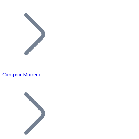
Listar Token
Añade tu proyecto a nuestro ecosistema.
Comprar Monero
Bitcoin
BTC