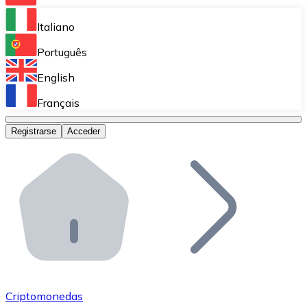
Bitnovo Ramp
Italiano
Integra nuestra solución en tu plataforma.
Português
Bitnovo Giftcards
English
Vende nuestras tarjetas regalo en tu negocio.
Français
Bitnovo OTC
Registrarse
Acceder
Realiza operaciones de gran volumen.
Bitnovo ATM
Integra un ATM Bitnovo en tu negocio y permite que t
Bitnovo API
Integra nuestra API en tu ecosistema.
Conviértete en Distribuidor
Únete a nuestra red de distribuidores.
Criptomonedas