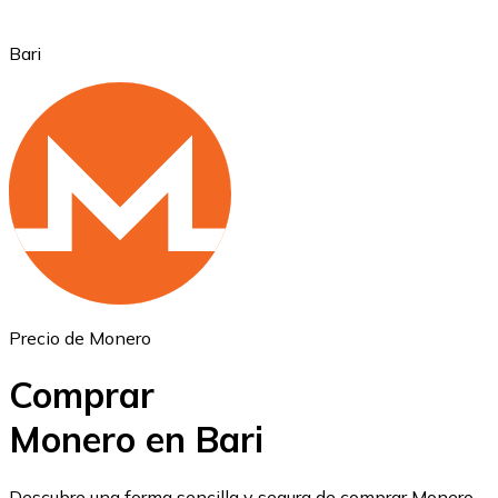
Bari
Ethereum
ETH
Precio de Monero
Comprar
Monero en Bari
USD Coin
Descubre una forma sencilla y segura de comprar Monero