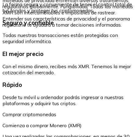
monedas de privacidad enfrentan diversos tratamientos
La forma segura y conveniente de tener el control total de
regulatorios globalmente. Fungibilidad: Todas las monedas
tus fondos y proteger tus criptomonedas.
XMR son intercambiables e imposibles de rastrear.
Entender sus características de privacidad y el panorama
Seguro y confiable
regulatorio te ayudará a tomar decisiones informadas.
Todas nuestras transacciones están protegidas con
seguridad informática.
El mejor precio
Con el mismo dinero, recibes más XMR. Tenemos la mejor
cotización del mercado.
Rápido
Desde tu móvil u ordenador podrás ingresar a nuestras
plataformas y adquirir tus criptos.
Comprar criptomonedas
Comienza a comprar Monero (XMR)
Una vez realizadas las comprobaciones, en menos de 30