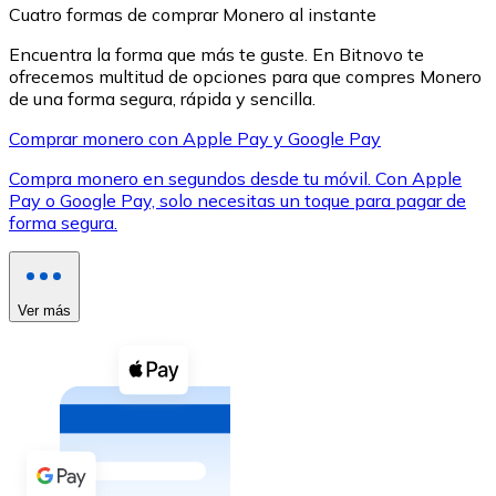
Cuatro formas de comprar Monero al instante
Encuentra la forma que más te guste. En Bitnovo te
ofrecemos multitud de opciones para que compres Monero
de una forma segura, rápida y sencilla.
Comprar monero con Apple Pay y Google Pay
XRP
Compra monero en segundos desde tu móvil. Con Apple
XRP
Pay o Google Pay, solo necesitas un toque para pagar de
forma segura.
Ver todo
Efectivo
Ver más
Compra criptomonedas con efectivo en tu tienda más 
Comprar con efectivo
Transferencia SEPA
Añade fondos a tu cuenta Bitnovo o realiza compras di