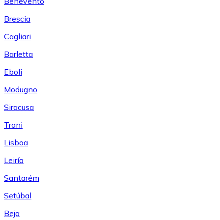
Benevento
Brescia
Cagliari
Barletta
Eboli
Modugno
Siracusa
Trani
Lisboa
Leiría
Santarém
Setúbal
Beja