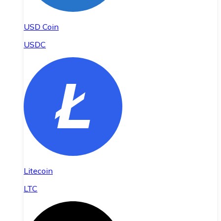
USD Coin
USDC
Litecoin
LTC