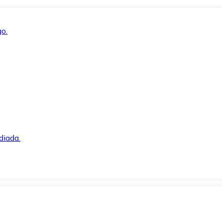
o.
diada.