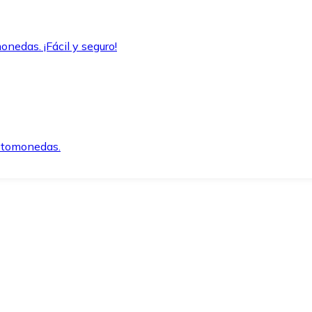
onedas. ¡Fácil y seguro!
iptomonedas.
o.