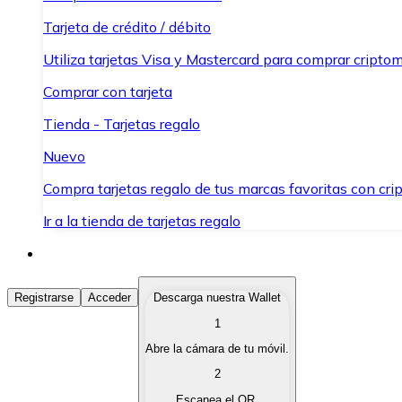
Tarjeta de crédito / débito
Utiliza tarjetas Visa y Mastercard para comprar criptom
Comprar con tarjeta
Tienda - Tarjetas regalo
Nuevo
Compra tarjetas regalo de tus marcas favoritas con cr
Ir a la tienda de tarjetas regalo
Comprar Criptomonedas
Registrarse
Acceder
Descarga nuestra Wallet
1
Compra criptomonedas con diferentes métodos de pag
Abre la cámara de tu móvil.
Vender Criptomonedas
2
Vende tus criptomonedas de forma rápida y segura.
Escanea el QR.