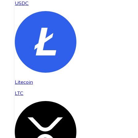
USDC
Litecoin
LTC