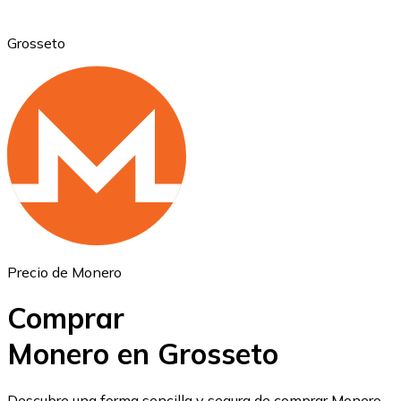
Grosseto
Ethereum
ETH
Precio de Monero
Comprar
Monero en Grosseto
USD Coin
Descubre una forma sencilla y segura de comprar Monero