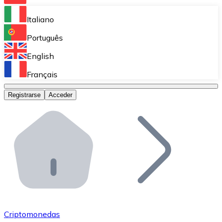
Bitnovo Ramp
Italiano
Integra nuestra solución en tu plataforma.
Português
Bitnovo Giftcards
English
Vende nuestras tarjetas regalo en tu negocio.
Français
Bitnovo OTC
Registrarse
Acceder
Realiza operaciones de gran volumen.
Bitnovo ATM
Integra un ATM Bitnovo en tu negocio y permite que t
Bitnovo API
Integra nuestra API en tu ecosistema.
Conviértete en Distribuidor
Únete a nuestra red de distribuidores.
Criptomonedas