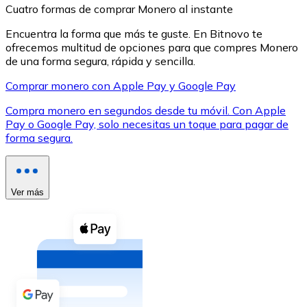
Cuatro formas de comprar Monero al instante
Encuentra la forma que más te guste. En Bitnovo te
ofrecemos multitud de opciones para que compres Monero
de una forma segura, rápida y sencilla.
Comprar monero con Apple Pay y Google Pay
XRP
Compra monero en segundos desde tu móvil. Con Apple
XRP
Pay o Google Pay, solo necesitas un toque para pagar de
forma segura.
Ver todo
Efectivo
Ver más
Compra criptomonedas con efectivo en tu tienda más 
Comprar con efectivo
Transferencia SEPA
Añade fondos a tu cuenta Bitnovo o realiza compras di