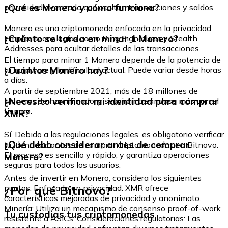
¿Qué es Monero y cómo funciona?
privacidad avanzada que ocultan transacciones y saldos.
Monero es una criptomoneda enfocada en la privacidad.
¿Cuánto se tarda en minar 1 Monero?
Emplea tecnologías como Ring Signatures y Stealth
Addresses para ocultar detalles de las transacciones.
El tiempo para minar 1 Monero depende de la potencia de
¿Cuántos Monero hay?
tu hardware y la dificultad actual. Puede variar desde horas
a días.
A partir de septiembre 2021, más de 18 millones de
¿Necesito verificar mi identidad para comprar
Moneros se han minado, y seguirán creándose más con el
tiempo.
XMR?
Sí. Debido a las regulaciones legales, es obligatorio verificar
¿Qué debo considerar antes de comprar
tu identidad antes de comprar criptomonedas en Bitnovo.
El proceso es sencillo y rápido, y garantiza operaciones
Monero?
seguras para todos los usuarios.
Antes de invertir en Monero, considera los siguientes
¿Por qué Bitnovo?
puntos: Enfocado en privacidad: XMR ofrece
características mejoradas de privacidad y anonimato.
Minería: Utiliza un mecanismo de consenso proof-of-work
Tu custodias tus criptomonedas
resistente a ASICs. Consideraciones regulatorias: Las