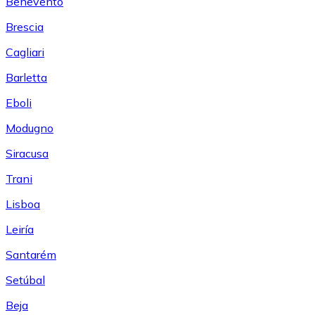
Benevento
Brescia
Cagliari
Barletta
Eboli
Modugno
Siracusa
Trani
Lisboa
Leiría
Santarém
Setúbal
Beja