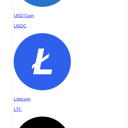
USD Coin
USDC
Litecoin
LTC