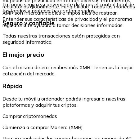
monedas de privacidad enfrentan diversos tratamientos
La forma segura y conveniente de tener el control total de
regulatorios globalmente. Fungibilidad: Todas las monedas
tus fondos y proteger tus criptomonedas.
XMR son intercambiables e imposibles de rastrear.
Entender sus características de privacidad y el panorama
Seguro y confiable
regulatorio te ayudará a tomar decisiones informadas.
Todas nuestras transacciones están protegidas con
seguridad informática.
El mejor precio
Con el mismo dinero, recibes más XMR. Tenemos la mejor
cotización del mercado.
Rápido
Desde tu móvil u ordenador podrás ingresar a nuestras
plataformas y adquirir tus criptos.
Comprar criptomonedas
Comienza a comprar Monero (XMR)
Una vez realizadas las comprobaciones, en menos de 30