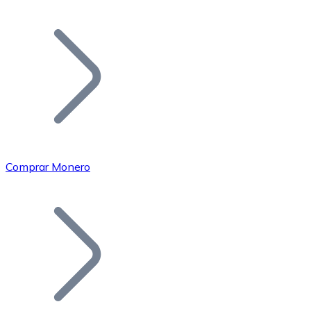
Listar Token
Añade tu proyecto a nuestro ecosistema.
Comprar Monero
Bitcoin
BTC