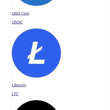
USD Coin
USDC
Litecoin
LTC