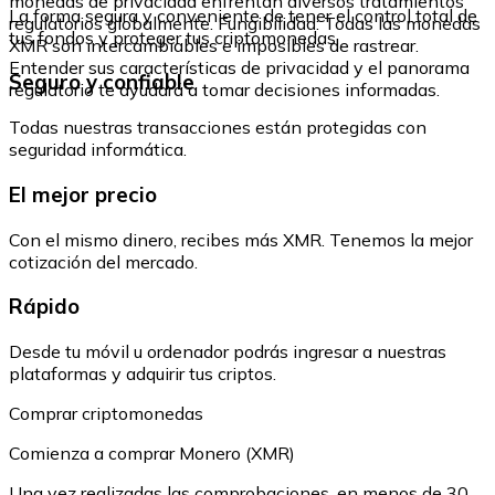
monedas de privacidad enfrentan diversos tratamientos
La forma segura y conveniente de tener el control total de
regulatorios globalmente. Fungibilidad: Todas las monedas
tus fondos y proteger tus criptomonedas.
XMR son intercambiables e imposibles de rastrear.
Entender sus características de privacidad y el panorama
Seguro y confiable
regulatorio te ayudará a tomar decisiones informadas.
Todas nuestras transacciones están protegidas con
seguridad informática.
El mejor precio
Con el mismo dinero, recibes más XMR. Tenemos la mejor
cotización del mercado.
Rápido
Desde tu móvil u ordenador podrás ingresar a nuestras
plataformas y adquirir tus criptos.
Comprar criptomonedas
Comienza a comprar Monero (XMR)
Una vez realizadas las comprobaciones, en menos de 30