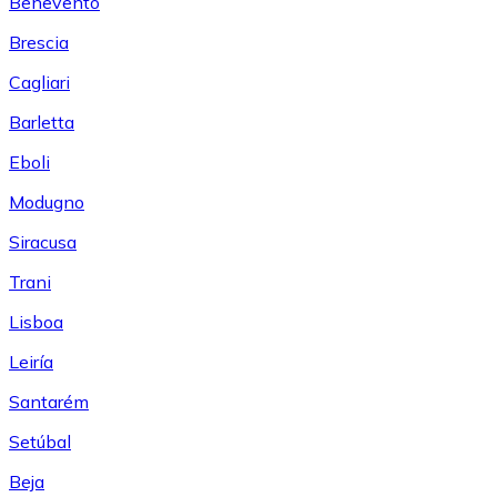
Benevento
Brescia
Cagliari
Barletta
Eboli
Modugno
Siracusa
Trani
Lisboa
Leiría
Santarém
Setúbal
Beja