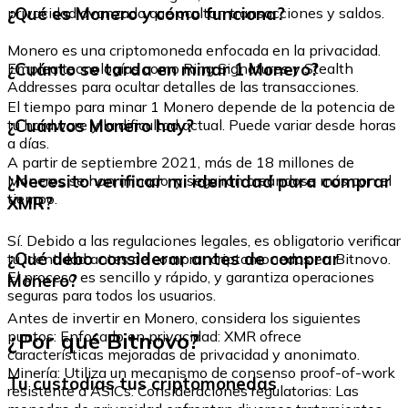
¿Qué es Monero y cómo funciona?
privacidad avanzada que ocultan transacciones y saldos.
Monero es una criptomoneda enfocada en la privacidad.
¿Cuánto se tarda en minar 1 Monero?
Emplea tecnologías como Ring Signatures y Stealth
Addresses para ocultar detalles de las transacciones.
El tiempo para minar 1 Monero depende de la potencia de
¿Cuántos Monero hay?
tu hardware y la dificultad actual. Puede variar desde horas
a días.
A partir de septiembre 2021, más de 18 millones de
¿Necesito verificar mi identidad para comprar
Moneros se han minado, y seguirán creándose más con el
tiempo.
XMR?
Sí. Debido a las regulaciones legales, es obligatorio verificar
¿Qué debo considerar antes de comprar
tu identidad antes de comprar criptomonedas en Bitnovo.
El proceso es sencillo y rápido, y garantiza operaciones
Monero?
seguras para todos los usuarios.
Antes de invertir en Monero, considera los siguientes
¿Por qué Bitnovo?
puntos: Enfocado en privacidad: XMR ofrece
características mejoradas de privacidad y anonimato.
Minería: Utiliza un mecanismo de consenso proof-of-work
Tu custodias tus criptomonedas
resistente a ASICs. Consideraciones regulatorias: Las