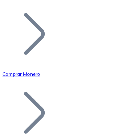
Listar Token
Añade tu proyecto a nuestro ecosistema.
Comprar Monero
Bitcoin
BTC