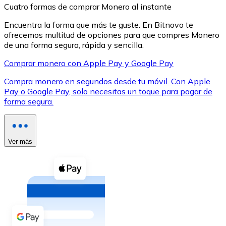
Cuatro formas de comprar Monero al instante
Encuentra la forma que más te guste. En Bitnovo te
ofrecemos multitud de opciones para que compres Monero
de una forma segura, rápida y sencilla.
Comprar monero con Apple Pay y Google Pay
XRP
Compra monero en segundos desde tu móvil. Con Apple
XRP
Pay o Google Pay, solo necesitas un toque para pagar de
forma segura.
Ver todo
Efectivo
Ver más
Compra criptomonedas con efectivo en tu tienda más 
Comprar con efectivo
Transferencia SEPA
Añade fondos a tu cuenta Bitnovo o realiza compras di