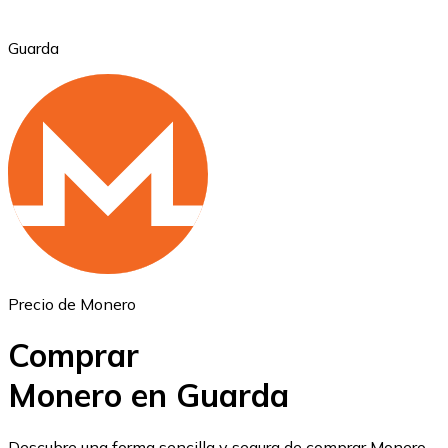
Guarda
Ethereum
ETH
Precio de Monero
Comprar
Monero en Guarda
USD Coin
Descubre una forma sencilla y segura de comprar Monero