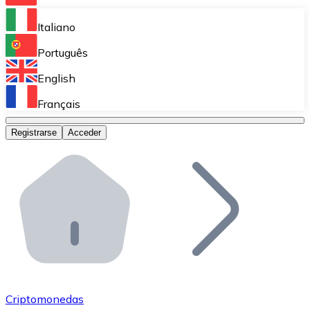
Bitnovo Ramp
Italiano
Integra nuestra solución en tu plataforma.
Português
Bitnovo Giftcards
English
Vende nuestras tarjetas regalo en tu negocio.
Français
Bitnovo OTC
Registrarse
Acceder
Realiza operaciones de gran volumen.
Bitnovo ATM
Integra un ATM Bitnovo en tu negocio y permite que t
Bitnovo API
Integra nuestra API en tu ecosistema.
Conviértete en Distribuidor
Únete a nuestra red de distribuidores.
Criptomonedas