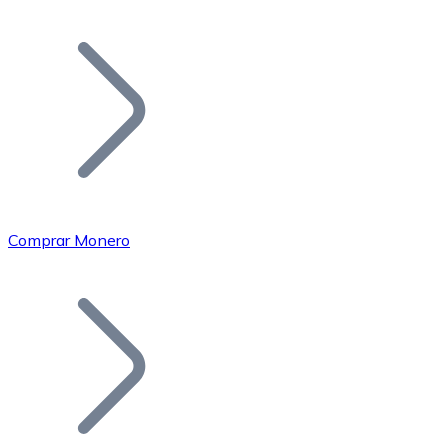
Listar Token
Añade tu proyecto a nuestro ecosistema.
Comprar Monero
Bitcoin
BTC