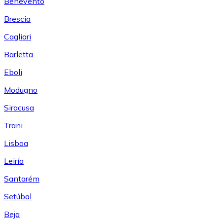
Benevento
Brescia
Cagliari
Barletta
Eboli
Modugno
Siracusa
Trani
Lisboa
Leiría
Santarém
Setúbal
Beja