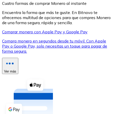
Cuatro formas de comprar Monero al instante
Encuentra la forma que más te guste. En Bitnovo te
ofrecemos multitud de opciones para que compres Monero
de una forma segura, rápida y sencilla.
Comprar monero con Apple Pay y Google Pay
XRP
Compra monero en segundos desde tu móvil. Con Apple
XRP
Pay o Google Pay, solo necesitas un toque para pagar de
forma segura.
Ver todo
Efectivo
Ver más
Compra criptomonedas con efectivo en tu tienda más 
Comprar con efectivo
Transferencia SEPA
Añade fondos a tu cuenta Bitnovo o realiza compras di