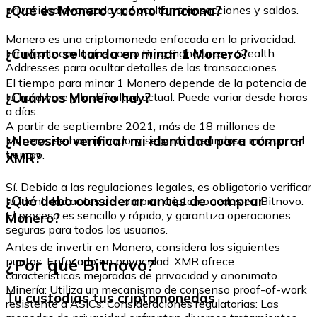
¿Qué es Monero y cómo funciona?
privacidad avanzada que ocultan transacciones y saldos.
Monero es una criptomoneda enfocada en la privacidad.
¿Cuánto se tarda en minar 1 Monero?
Emplea tecnologías como Ring Signatures y Stealth
Addresses para ocultar detalles de las transacciones.
El tiempo para minar 1 Monero depende de la potencia de
¿Cuántos Monero hay?
tu hardware y la dificultad actual. Puede variar desde horas
a días.
A partir de septiembre 2021, más de 18 millones de
¿Necesito verificar mi identidad para comprar
Moneros se han minado, y seguirán creándose más con el
tiempo.
XMR?
Sí. Debido a las regulaciones legales, es obligatorio verificar
¿Qué debo considerar antes de comprar
tu identidad antes de comprar criptomonedas en Bitnovo.
El proceso es sencillo y rápido, y garantiza operaciones
Monero?
seguras para todos los usuarios.
Antes de invertir en Monero, considera los siguientes
¿Por qué Bitnovo?
puntos: Enfocado en privacidad: XMR ofrece
características mejoradas de privacidad y anonimato.
Minería: Utiliza un mecanismo de consenso proof-of-work
Tu custodias tus criptomonedas
resistente a ASICs. Consideraciones regulatorias: Las