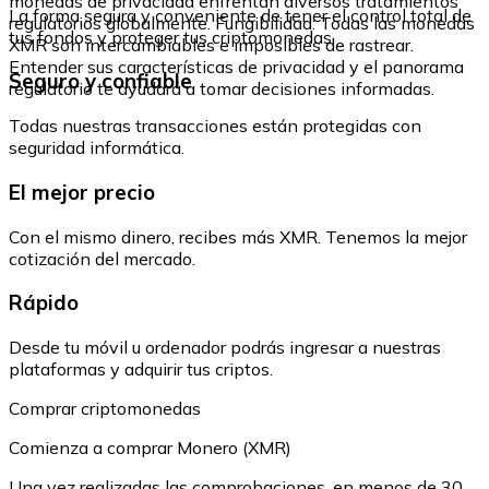
monedas de privacidad enfrentan diversos tratamientos
La forma segura y conveniente de tener el control total de
regulatorios globalmente. Fungibilidad: Todas las monedas
tus fondos y proteger tus criptomonedas.
XMR son intercambiables e imposibles de rastrear.
Entender sus características de privacidad y el panorama
Seguro y confiable
regulatorio te ayudará a tomar decisiones informadas.
Todas nuestras transacciones están protegidas con
seguridad informática.
El mejor precio
Con el mismo dinero, recibes más XMR. Tenemos la mejor
cotización del mercado.
Rápido
Desde tu móvil u ordenador podrás ingresar a nuestras
plataformas y adquirir tus criptos.
Comprar criptomonedas
Comienza a comprar Monero (XMR)
Una vez realizadas las comprobaciones, en menos de 30