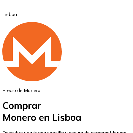
Lisboa
Ethereum
ETH
Precio de Monero
Comprar
Monero en Lisboa
USD Coin
Descubre una forma sencilla y segura de comprar Monero