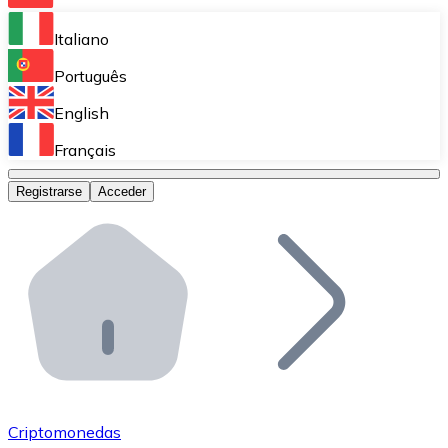
Bitnovo Ramp
Italiano
Integra nuestra solución en tu plataforma.
Português
Bitnovo Giftcards
English
Vende nuestras tarjetas regalo en tu negocio.
Français
Bitnovo OTC
Registrarse
Acceder
Realiza operaciones de gran volumen.
Bitnovo ATM
Integra un ATM Bitnovo en tu negocio y permite que t
Bitnovo API
Integra nuestra API en tu ecosistema.
Conviértete en Distribuidor
Únete a nuestra red de distribuidores.
Criptomonedas