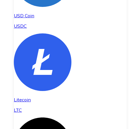
USD Coin
USDC
Litecoin
LTC