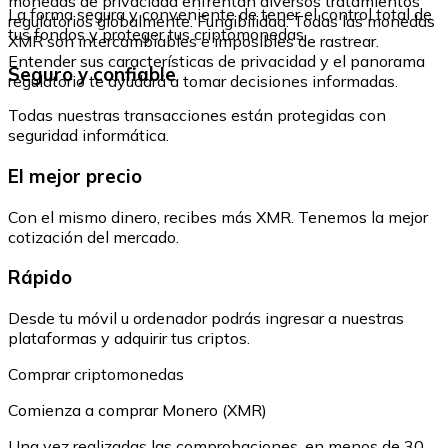
monedas de privacidad enfrentan diversos tratamientos
La forma segura y conveniente de tener el control total de
regulatorios globalmente. Fungibilidad: Todas las monedas
tus fondos y proteger tus criptomonedas.
XMR son intercambiables e imposibles de rastrear.
Entender sus características de privacidad y el panorama
Seguro y confiable
regulatorio te ayudará a tomar decisiones informadas.
Todas nuestras transacciones están protegidas con
seguridad informática.
El mejor precio
Con el mismo dinero, recibes más XMR. Tenemos la mejor
cotización del mercado.
Rápido
Desde tu móvil u ordenador podrás ingresar a nuestras
plataformas y adquirir tus criptos.
Comprar criptomonedas
Comienza a comprar Monero (XMR)
Una vez realizadas las comprobaciones, en menos de 30