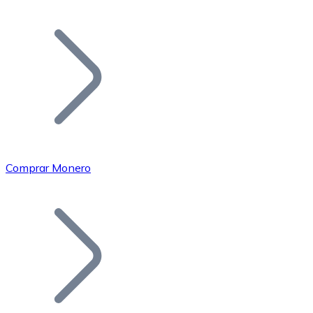
Listar Token
Añade tu proyecto a nuestro ecosistema.
Comprar Monero
Bitcoin
BTC