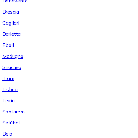
Benevento
Brescia
Cagliari
Barletta
Eboli
Modugno
Siracusa
Trani
Lisboa
Leiría
Santarém
Setúbal
Beja