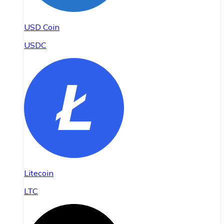
USD Coin
USDC
Litecoin
LTC