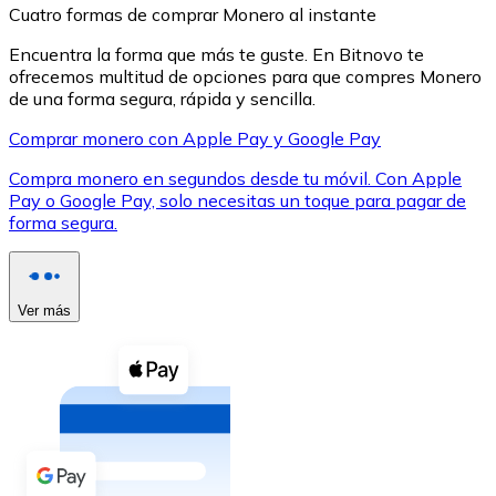
Cuatro formas de comprar Monero al instante
Encuentra la forma que más te guste. En Bitnovo te
ofrecemos multitud de opciones para que compres Monero
de una forma segura, rápida y sencilla.
Comprar monero con Apple Pay y Google Pay
XRP
Compra monero en segundos desde tu móvil. Con Apple
XRP
Pay o Google Pay, solo necesitas un toque para pagar de
forma segura.
Ver todo
Efectivo
Ver más
Compra criptomonedas con efectivo en tu tienda más 
Comprar con efectivo
Transferencia SEPA
Añade fondos a tu cuenta Bitnovo o realiza compras di