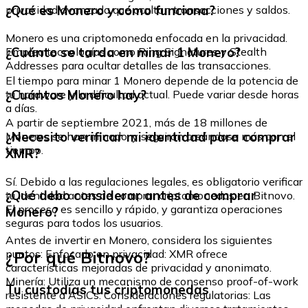
¿Qué es Monero y cómo funciona?
privacidad avanzada que ocultan transacciones y saldos.
Monero es una criptomoneda enfocada en la privacidad.
¿Cuánto se tarda en minar 1 Monero?
Emplea tecnologías como Ring Signatures y Stealth
Addresses para ocultar detalles de las transacciones.
El tiempo para minar 1 Monero depende de la potencia de
¿Cuántos Monero hay?
tu hardware y la dificultad actual. Puede variar desde horas
a días.
A partir de septiembre 2021, más de 18 millones de
¿Necesito verificar mi identidad para comprar
Moneros se han minado, y seguirán creándose más con el
tiempo.
XMR?
Sí. Debido a las regulaciones legales, es obligatorio verificar
¿Qué debo considerar antes de comprar
tu identidad antes de comprar criptomonedas en Bitnovo.
El proceso es sencillo y rápido, y garantiza operaciones
Monero?
seguras para todos los usuarios.
Antes de invertir en Monero, considera los siguientes
¿Por qué Bitnovo?
puntos: Enfocado en privacidad: XMR ofrece
características mejoradas de privacidad y anonimato.
Minería: Utiliza un mecanismo de consenso proof-of-work
Tu custodias tus criptomonedas
resistente a ASICs. Consideraciones regulatorias: Las