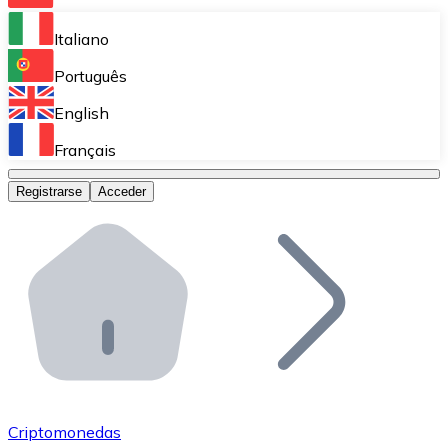
Bitnovo Ramp
Italiano
Integra nuestra solución en tu plataforma.
Português
Bitnovo Giftcards
English
Vende nuestras tarjetas regalo en tu negocio.
Français
Bitnovo OTC
Registrarse
Acceder
Realiza operaciones de gran volumen.
Bitnovo ATM
Integra un ATM Bitnovo en tu negocio y permite que t
Bitnovo API
Integra nuestra API en tu ecosistema.
Conviértete en Distribuidor
Únete a nuestra red de distribuidores.
Criptomonedas