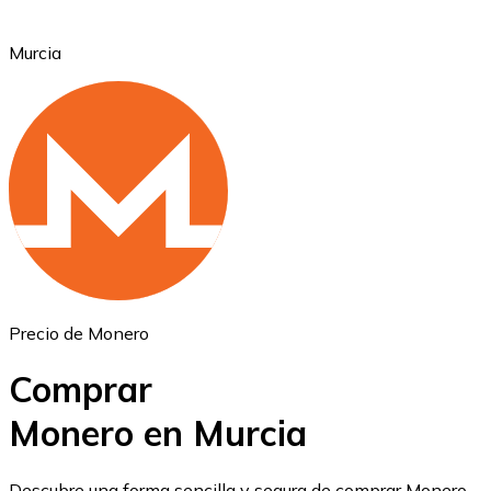
Murcia
Ethereum
ETH
Precio de Monero
Comprar
Monero en Murcia
USD Coin
Descubre una forma sencilla y segura de comprar Monero