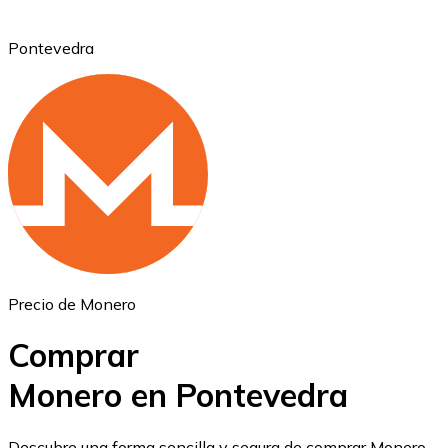
Pontevedra
Ethereum
ETH
Precio de Monero
Comprar
Monero en Pontevedra
USD Coin
Descubre una forma sencilla y segura de comprar Monero