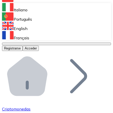
Bitnovo Ramp
Italiano
Integra nuestra solución en tu plataforma.
Português
Bitnovo Giftcards
English
Vende nuestras tarjetas regalo en tu negocio.
Français
Bitnovo OTC
Registrarse
Acceder
Realiza operaciones de gran volumen.
Bitnovo ATM
Integra un ATM Bitnovo en tu negocio y permite que t
Bitnovo API
Integra nuestra API en tu ecosistema.
Conviértete en Distribuidor
Únete a nuestra red de distribuidores.
Criptomonedas