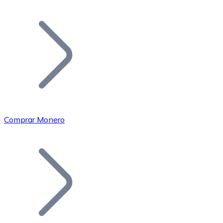
Listar Token
Añade tu proyecto a nuestro ecosistema.
Comprar Monero
Bitcoin
BTC