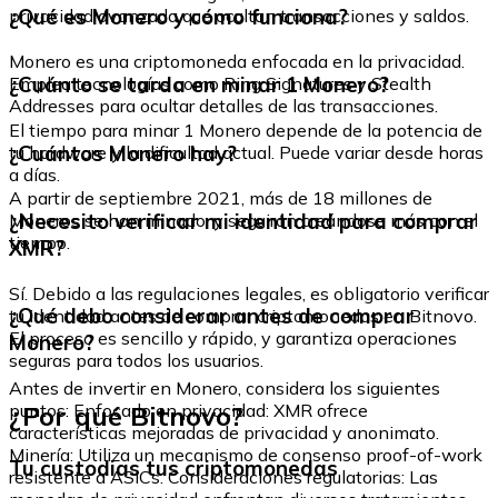
¿Qué es Monero y cómo funciona?
privacidad avanzada que ocultan transacciones y saldos.
Monero es una criptomoneda enfocada en la privacidad.
¿Cuánto se tarda en minar 1 Monero?
Emplea tecnologías como Ring Signatures y Stealth
Addresses para ocultar detalles de las transacciones.
El tiempo para minar 1 Monero depende de la potencia de
¿Cuántos Monero hay?
tu hardware y la dificultad actual. Puede variar desde horas
a días.
A partir de septiembre 2021, más de 18 millones de
¿Necesito verificar mi identidad para comprar
Moneros se han minado, y seguirán creándose más con el
tiempo.
XMR?
Sí. Debido a las regulaciones legales, es obligatorio verificar
¿Qué debo considerar antes de comprar
tu identidad antes de comprar criptomonedas en Bitnovo.
El proceso es sencillo y rápido, y garantiza operaciones
Monero?
seguras para todos los usuarios.
Antes de invertir en Monero, considera los siguientes
¿Por qué Bitnovo?
puntos: Enfocado en privacidad: XMR ofrece
características mejoradas de privacidad y anonimato.
Minería: Utiliza un mecanismo de consenso proof-of-work
Tu custodias tus criptomonedas
resistente a ASICs. Consideraciones regulatorias: Las