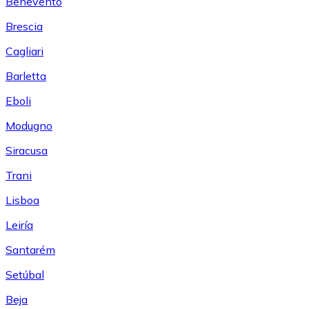
Benevento
Brescia
Cagliari
Barletta
Eboli
Modugno
Siracusa
Trani
Lisboa
Leiría
Santarém
Setúbal
Beja