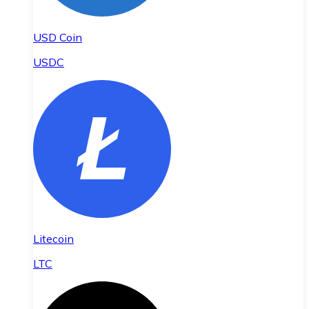
USD Coin
USDC
Litecoin
LTC