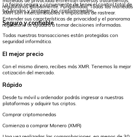
monedas de privacidad enfrentan diversos tratamientos
La forma segura y conveniente de tener el control total de
regulatorios globalmente. Fungibilidad: Todas las monedas
tus fondos y proteger tus criptomonedas.
XMR son intercambiables e imposibles de rastrear.
Entender sus características de privacidad y el panorama
Seguro y confiable
regulatorio te ayudará a tomar decisiones informadas.
Todas nuestras transacciones están protegidas con
seguridad informática.
El mejor precio
Con el mismo dinero, recibes más XMR. Tenemos la mejor
cotización del mercado.
Rápido
Desde tu móvil u ordenador podrás ingresar a nuestras
plataformas y adquirir tus criptos.
Comprar criptomonedas
Comienza a comprar Monero (XMR)
Una vez realizadas las comprobaciones, en menos de 30