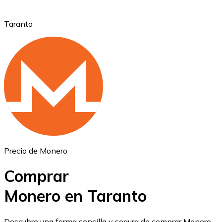
Taranto
Ethereum
ETH
Precio de Monero
Comprar
Monero en Taranto
USD Coin
Descubre una forma sencilla y segura de comprar Monero