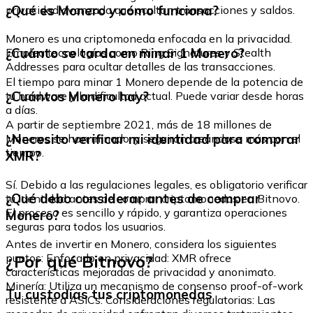
¿Qué es Monero y cómo funciona?
privacidad avanzada que ocultan transacciones y saldos.
Monero es una criptomoneda enfocada en la privacidad.
¿Cuánto se tarda en minar 1 Monero?
Emplea tecnologías como Ring Signatures y Stealth
Addresses para ocultar detalles de las transacciones.
El tiempo para minar 1 Monero depende de la potencia de
¿Cuántos Monero hay?
tu hardware y la dificultad actual. Puede variar desde horas
a días.
A partir de septiembre 2021, más de 18 millones de
¿Necesito verificar mi identidad para comprar
Moneros se han minado, y seguirán creándose más con el
tiempo.
XMR?
Sí. Debido a las regulaciones legales, es obligatorio verificar
¿Qué debo considerar antes de comprar
tu identidad antes de comprar criptomonedas en Bitnovo.
El proceso es sencillo y rápido, y garantiza operaciones
Monero?
seguras para todos los usuarios.
Antes de invertir en Monero, considera los siguientes
¿Por qué Bitnovo?
puntos: Enfocado en privacidad: XMR ofrece
características mejoradas de privacidad y anonimato.
Minería: Utiliza un mecanismo de consenso proof-of-work
Tu custodias tus criptomonedas
resistente a ASICs. Consideraciones regulatorias: Las