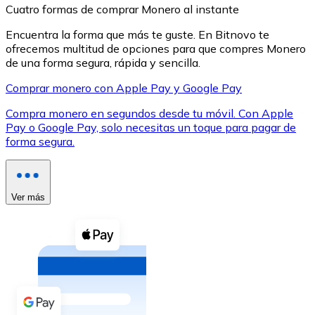
Cuatro formas de comprar Monero al instante
Encuentra la forma que más te guste. En Bitnovo te
ofrecemos multitud de opciones para que compres Monero
de una forma segura, rápida y sencilla.
Comprar monero con Apple Pay y Google Pay
XRP
Compra monero en segundos desde tu móvil. Con Apple
XRP
Pay o Google Pay, solo necesitas un toque para pagar de
forma segura.
Ver todo
Efectivo
Ver más
Compra criptomonedas con efectivo en tu tienda más 
Comprar con efectivo
Transferencia SEPA
Añade fondos a tu cuenta Bitnovo o realiza compras di