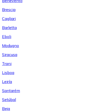
Benevento
Brescia
Cagliari
Barletta
Eboli
Modugno
Siracusa
Trani
Lisboa
Leiría
Santarém
Setúbal
Beja