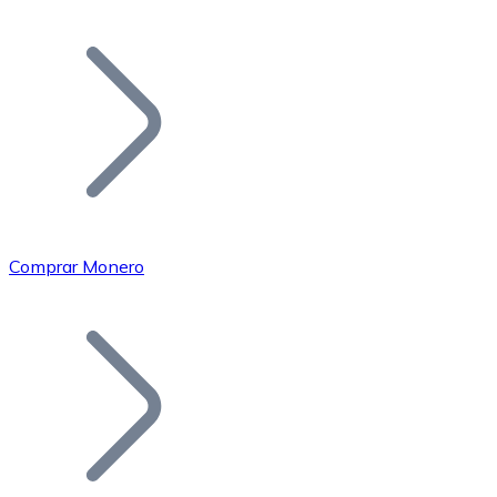
Listar Token
Añade tu proyecto a nuestro ecosistema.
Comprar Monero
Bitcoin
BTC