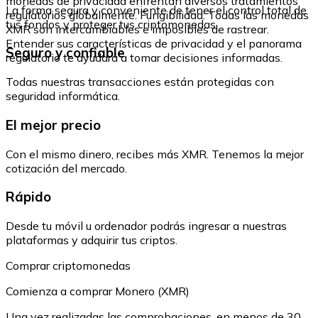
monedas de privacidad enfrentan diversos tratamientos
La forma segura y conveniente de tener el control total de
regulatorios globalmente. Fungibilidad: Todas las monedas
tus fondos y proteger tus criptomonedas.
XMR son intercambiables e imposibles de rastrear.
Entender sus características de privacidad y el panorama
Seguro y confiable
regulatorio te ayudará a tomar decisiones informadas.
Todas nuestras transacciones están protegidas con
seguridad informática.
El mejor precio
Con el mismo dinero, recibes más XMR. Tenemos la mejor
cotización del mercado.
Rápido
Desde tu móvil u ordenador podrás ingresar a nuestras
plataformas y adquirir tus criptos.
Comprar criptomonedas
Comienza a comprar Monero (XMR)
Una vez realizadas las comprobaciones, en menos de 30