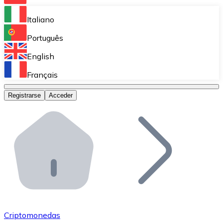
Bitnovo Ramp
Italiano
Integra nuestra solución en tu plataforma.
Português
Bitnovo Giftcards
English
Vende nuestras tarjetas regalo en tu negocio.
Français
Bitnovo OTC
Registrarse
Acceder
Realiza operaciones de gran volumen.
Bitnovo ATM
Integra un ATM Bitnovo en tu negocio y permite que t
Bitnovo API
Integra nuestra API en tu ecosistema.
Conviértete en Distribuidor
Únete a nuestra red de distribuidores.
Criptomonedas