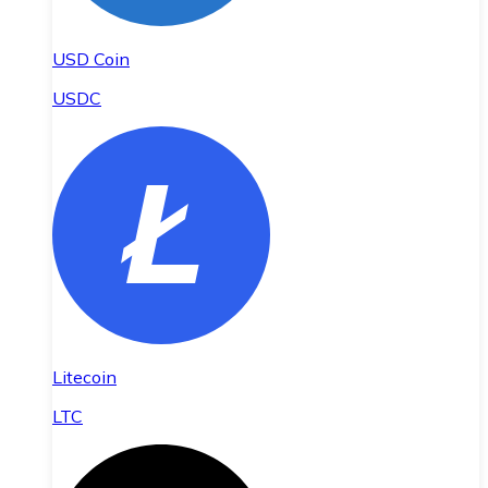
USD Coin
USDC
Litecoin
LTC