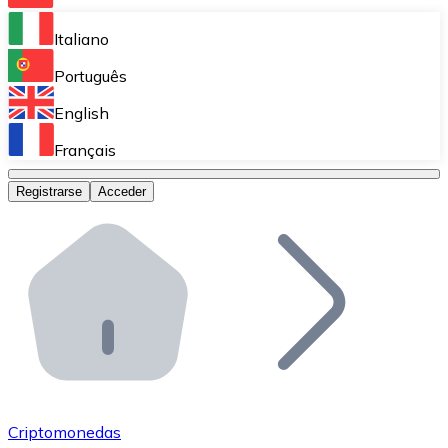
Bitnovo Ramp
Italiano
Integra nuestra solución en tu plataforma.
Português
Bitnovo Giftcards
English
Vende nuestras tarjetas regalo en tu negocio.
Français
Bitnovo OTC
Registrarse
Acceder
Realiza operaciones de gran volumen.
Bitnovo ATM
Integra un ATM Bitnovo en tu negocio y permite que t
Bitnovo API
Integra nuestra API en tu ecosistema.
Conviértete en Distribuidor
Únete a nuestra red de distribuidores.
Criptomonedas