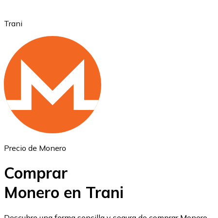
Trani
Ethereum
ETH
Precio de Monero
Comprar
Monero en Trani
USD Coin
Descubre una forma sencilla y segura de comprar Monero