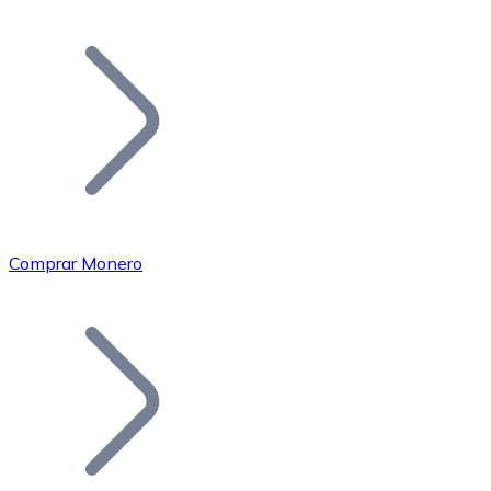
Listar Token
Añade tu proyecto a nuestro ecosistema.
Comprar Monero
Bitcoin
BTC