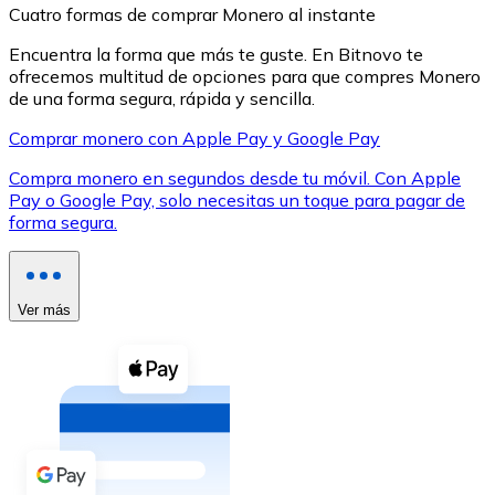
Cuatro formas de comprar Monero al instante
Encuentra la forma que más te guste. En Bitnovo te
ofrecemos multitud de opciones para que compres Monero
de una forma segura, rápida y sencilla.
Comprar monero con Apple Pay y Google Pay
XRP
Compra monero en segundos desde tu móvil. Con Apple
XRP
Pay o Google Pay, solo necesitas un toque para pagar de
forma segura.
Ver todo
Efectivo
Ver más
Compra criptomonedas con efectivo en tu tienda más 
Comprar con efectivo
Transferencia SEPA
Añade fondos a tu cuenta Bitnovo o realiza compras di