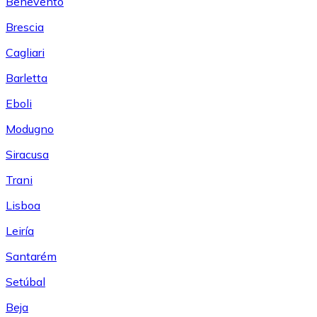
Benevento
Brescia
Cagliari
Barletta
Eboli
Modugno
Siracusa
Trani
Lisboa
Leiría
Santarém
Setúbal
Beja