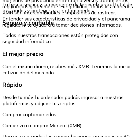
monedas de privacidad enfrentan diversos tratamientos
La forma segura y conveniente de tener el control total de
regulatorios globalmente. Fungibilidad: Todas las monedas
tus fondos y proteger tus criptomonedas.
XMR son intercambiables e imposibles de rastrear.
Entender sus características de privacidad y el panorama
Seguro y confiable
regulatorio te ayudará a tomar decisiones informadas.
Todas nuestras transacciones están protegidas con
seguridad informática.
El mejor precio
Con el mismo dinero, recibes más XMR. Tenemos la mejor
cotización del mercado.
Rápido
Desde tu móvil u ordenador podrás ingresar a nuestras
plataformas y adquirir tus criptos.
Comprar criptomonedas
Comienza a comprar Monero (XMR)
Una vez realizadas las comprobaciones, en menos de 30