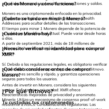
¿Qué es Monero y cómo funciona?
privacidad avanzada que ocultan transacciones y saldos.
Monero es una criptomoneda enfocada en la privacidad.
¿Cuánto se tarda en minar 1 Monero?
Emplea tecnologías como Ring Signatures y Stealth
Addresses para ocultar detalles de las transacciones.
El tiempo para minar 1 Monero depende de la potencia de
¿Cuántos Monero hay?
tu hardware y la dificultad actual. Puede variar desde horas
a días.
A partir de septiembre 2021, más de 18 millones de
¿Necesito verificar mi identidad para comprar
Moneros se han minado, y seguirán creándose más con el
tiempo.
XMR?
Sí. Debido a las regulaciones legales, es obligatorio verificar
¿Qué debo considerar antes de comprar
tu identidad antes de comprar criptomonedas en Bitnovo.
El proceso es sencillo y rápido, y garantiza operaciones
Monero?
seguras para todos los usuarios.
Antes de invertir en Monero, considera los siguientes
¿Por qué Bitnovo?
puntos: Enfocado en privacidad: XMR ofrece
características mejoradas de privacidad y anonimato.
Minería: Utiliza un mecanismo de consenso proof-of-work
Tu custodias tus criptomonedas
resistente a ASICs. Consideraciones regulatorias: Las