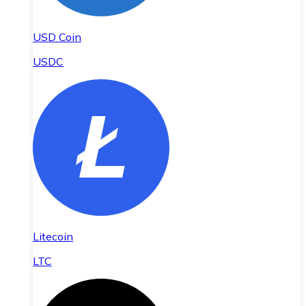
USD Coin
USDC
Litecoin
LTC