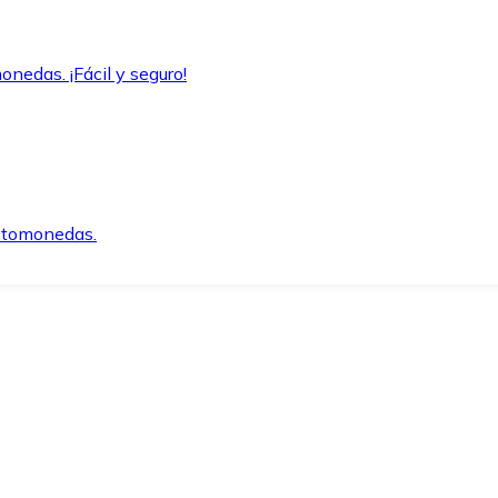
onedas. ¡Fácil y seguro!
iptomonedas.
o.