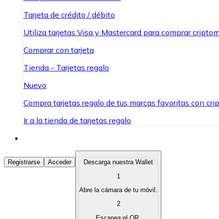
Tarjeta de crédito / débito
Utiliza tarjetas Visa y Mastercard para comprar criptom
Comprar con tarjeta
Tienda - Tarjetas regalo
Nuevo
Compra tarjetas regalo de tus marcas favoritas con cr
Ir a la tienda de tarjetas regalo
Comprar Criptomonedas
Registrarse
Acceder
Descarga nuestra Wallet
1
Compra criptomonedas con diferentes métodos de pag
Abre la cámara de tu móvil.
Vender Criptomonedas
2
Vende tus criptomonedas de forma rápida y segura.
Escanea el QR.