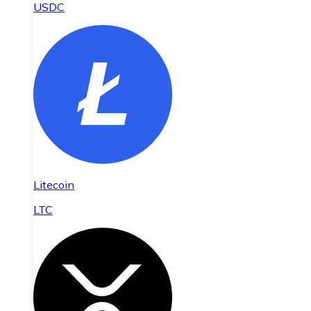
USDC
Litecoin
LTC