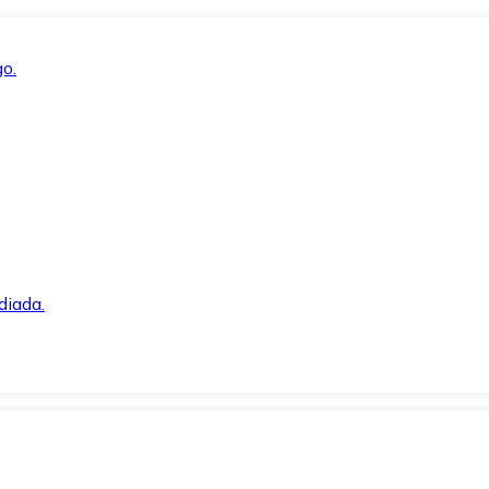
o.
diada.