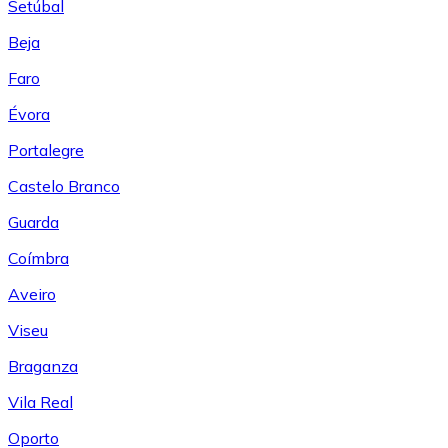
Setúbal
Beja
Faro
Évora
Portalegre
Castelo Branco
Guarda
Coímbra
Aveiro
Viseu
Braganza
Vila Real
Oporto