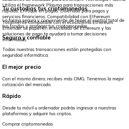
Utiliza el framework Plasma para transacciones más
Tu custodias tus criptomonedas
rápidas. Enfoque en pagos: Diseñado para pagos y
servicios financieros. Compatibilidad con Ethereum:
La forma segura y conveniente de tener el control total de
Totalmente compatible con el ecosistema Ethereum.
tus fondos y proteger tus criptomonedas.
Entender su papel en el escalado de Ethereum y las
soluciones de pago te ayudará a tomar decisiones
Seguro y confiable
informadas.
Todas nuestras transacciones están protegidas con
seguridad informática.
El mejor precio
Con el mismo dinero, recibes más OMG. Tenemos la mejor
cotización del mercado.
Rápido
Desde tu móvil u ordenador podrás ingresar a nuestras
plataformas y adquirir tus criptos.
Comprar criptomonedas