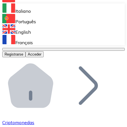
Bitnovo Ramp
Italiano
Integra nuestra solución en tu plataforma.
Português
Bitnovo Giftcards
English
Vende nuestras tarjetas regalo en tu negocio.
Français
Bitnovo OTC
Registrarse
Acceder
Realiza operaciones de gran volumen.
Bitnovo ATM
Integra un ATM Bitnovo en tu negocio y permite que t
Bitnovo API
Integra nuestra API en tu ecosistema.
Conviértete en Distribuidor
Únete a nuestra red de distribuidores.
Criptomonedas