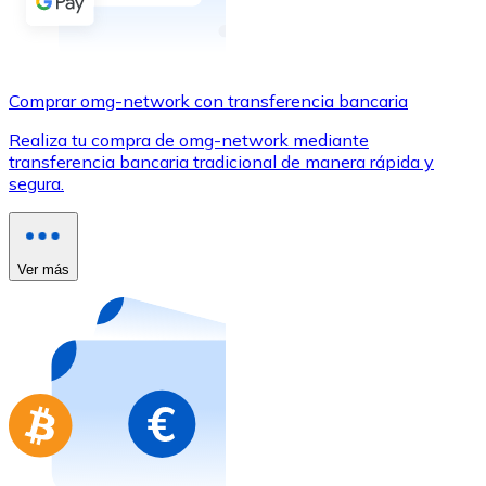
Comprar con Transferencia
Tarjeta de crédito / débito
Utiliza tarjetas Visa y Mastercard para comprar criptom
Comprar omg-network con transferencia bancaria
Comprar con tarjeta
Realiza tu compra de omg-network mediante
transferencia bancaria tradicional de manera rápida y
Tienda - Tarjetas regalo
segura.
Nuevo
Compra tarjetas regalo de tus marcas favoritas con cr
Ver más
Ir a la tienda de tarjetas regalo