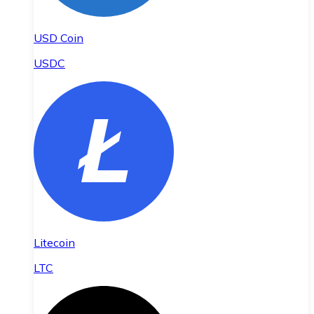
USD Coin
USDC
Litecoin
LTC