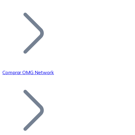
Listar Token
Añade tu proyecto a nuestro ecosistema.
Comprar OMG Network
Bitcoin
BTC