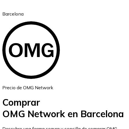
Barcelona
Ethereum
ETH
Precio de OMG Network
Comprar
OMG Network en Barcelona
USD Coin
Descubre una forma segura y sencilla de comprar OMG