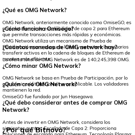
¿Qué es OMG Network?
OMG Network, anteriormente conocido como OmiseGO, es
¿Cómo funciona Omisego?
una plataforma de escalabilidad de capa 2 para Ethereum
que permite transacciones más rápidas y económicas.
OMG Network utiliza un mecanismo de Prueba de
¿Cuántas monedas de OMG network hay?
Participación para asegurar la red y permite a los usuarios
transferir activos en la cadena de bloques de Ethereum de
manera más eficiente.
La oferta total de OMG Network es de 140,245,398 OMG.
¿Cómo minar OMG Network?
OMG Network se basa en Prueba de Participación, por lo
¿Quién creó OMG Network?
que la minería tradicional no es aplicable. Los validadores
mantienen la red.
OmiseGO fue fundado por Jun Hasegawa.
¿Qué debo considerar antes de comprar OMG
Network?
Antes de invertir en OMG Network, considera los
¿Por qué Bitnovo?
siguientes puntos: Escalado de Capa 2: Proporciona
soluciones de escalado para Ethereum. Tecnología Plasma: