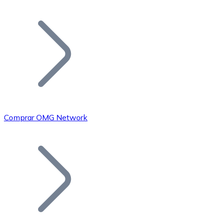
Listar Token
Añade tu proyecto a nuestro ecosistema.
Comprar OMG Network
Bitcoin
BTC