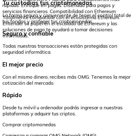
Tu custodias tus criptomonedas
rápidas. Enfoque en pagos: Diseñado para pagos y
servicios financieros. Compatibilidad con Ethereum:
La forma segura y conveniente de tener el control total de
Totalmente compatible con el ecosistema Ethereum.
tus fondos y proteger tus criptomonedas.
Entender su papel en el escalado de Ethereum y las
soluciones de pago te ayudará a tomar decisiones
Seguro y confiable
informadas.
Todas nuestras transacciones están protegidas con
seguridad informática.
El mejor precio
Con el mismo dinero, recibes más OMG. Tenemos la mejor
cotización del mercado.
Rápido
Desde tu móvil u ordenador podrás ingresar a nuestras
plataformas y adquirir tus criptos.
Comprar criptomonedas
Comienza a comprar OMG Network (OMG)