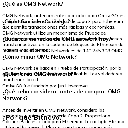
¿Qué es OMG Network?
OMG Network, anteriormente conocido como OmiseGO, es
¿Cómo funciona Omisego?
una plataforma de escalabilidad de capa 2 para Ethereum
que permite transacciones más rápidas y económicas.
OMG Network utiliza un mecanismo de Prueba de
¿Cuántas monedas de OMG network hay?
Participación para asegurar la red y permite a los usuarios
transferir activos en la cadena de bloques de Ethereum de
manera más eficiente.
La oferta total de OMG Network es de 140,245,398 OMG.
¿Cómo minar OMG Network?
OMG Network se basa en Prueba de Participación, por lo
¿Quién creó OMG Network?
que la minería tradicional no es aplicable. Los validadores
mantienen la red.
OmiseGO fue fundado por Jun Hasegawa.
¿Qué debo considerar antes de comprar OMG
Network?
Antes de invertir en OMG Network, considera los
¿Por qué Bitnovo?
siguientes puntos: Escalado de Capa 2: Proporciona
soluciones de escalado para Ethereum. Tecnología Plasma:
Utiliza el framework Plasma para transacciones más