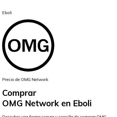
Eboli
Ethereum
ETH
Precio de OMG Network
Comprar
OMG Network en Eboli
USD Coin
Descubre una forma segura y sencilla de comprar OMG