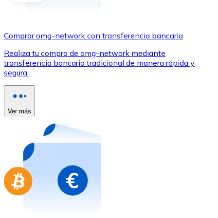
Comprar con Transferencia
Tarjeta de crédito / débito
Comprar omg-network con transferencia bancaria
Utiliza tarjetas Visa y Mastercard para comprar criptom
Realiza tu compra de omg-network mediante
Comprar con tarjeta
transferencia bancaria tradicional de manera rápida y
segura.
Tienda - Tarjetas regalo
Nuevo
Compra tarjetas regalo de tus marcas favoritas con cr
Ver más
Ir a la tienda de tarjetas regalo