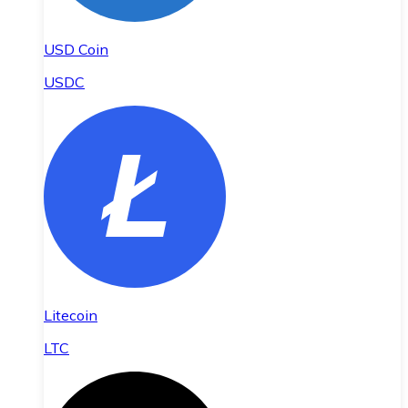
USD Coin
USDC
Litecoin
LTC