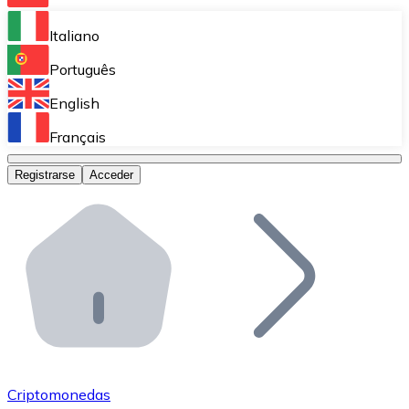
Bitnovo Ramp
Italiano
Integra nuestra solución en tu plataforma.
Português
Bitnovo Giftcards
English
Vende nuestras tarjetas regalo en tu negocio.
Français
Bitnovo OTC
Registrarse
Acceder
Realiza operaciones de gran volumen.
Bitnovo ATM
Integra un ATM Bitnovo en tu negocio y permite que t
Bitnovo API
Integra nuestra API en tu ecosistema.
Conviértete en Distribuidor
Únete a nuestra red de distribuidores.
Criptomonedas