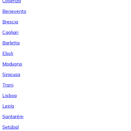
Cosenza
Benevento
Brescia
Cagliari
Barletta
Eboli
Modugno
Siracusa
Trani
Lisboa
Leiría
Santarém
Setúbal