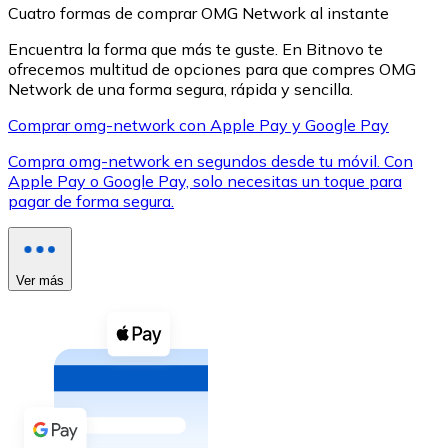
Cuatro formas de comprar OMG Network al instante
Encuentra la forma que más te guste. En Bitnovo te
ofrecemos multitud de opciones para que compres OMG
Network de una forma segura, rápida y sencilla.
Comprar omg-network con Apple Pay y Google Pay
XRP
Compra omg-network en segundos desde tu móvil. Con
XRP
Apple Pay o Google Pay, solo necesitas un toque para
pagar de forma segura.
Ver todo
Efectivo
Ver más
Compra criptomonedas con efectivo en tu tienda más 
Comprar con efectivo
Transferencia SEPA
Añade fondos a tu cuenta Bitnovo o realiza compras di