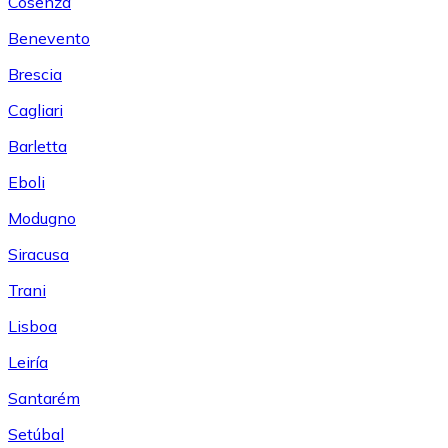
Cosenza
Benevento
Brescia
Cagliari
Barletta
Eboli
Modugno
Siracusa
Trani
Lisboa
Leiría
Santarém
Setúbal