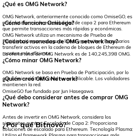
¿Qué es OMG Network?
OMG Network, anteriormente conocido como OmiseGO, es
¿Cómo funciona Omisego?
una plataforma de escalabilidad de capa 2 para Ethereum
que permite transacciones más rápidas y económicas.
OMG Network utiliza un mecanismo de Prueba de
¿Cuántas monedas de OMG network hay?
Participación para asegurar la red y permite a los usuarios
transferir activos en la cadena de bloques de Ethereum de
manera más eficiente.
La oferta total de OMG Network es de 140,245,398 OMG.
¿Cómo minar OMG Network?
OMG Network se basa en Prueba de Participación, por lo
¿Quién creó OMG Network?
que la minería tradicional no es aplicable. Los validadores
mantienen la red.
OmiseGO fue fundado por Jun Hasegawa.
¿Qué debo considerar antes de comprar OMG
Network?
Antes de invertir en OMG Network, considera los
¿Por qué Bitnovo?
siguientes puntos: Escalado de Capa 2: Proporciona
soluciones de escalado para Ethereum. Tecnología Plasma:
Utiliza el framework Plasma para transacciones más