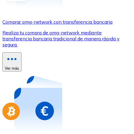
Comprar con Transferencia
Tarjeta de crédito / débito
Comprar omg-network con transferencia bancaria
Utiliza tarjetas Visa y Mastercard para comprar criptom
Realiza tu compra de omg-network mediante
Comprar con tarjeta
transferencia bancaria tradicional de manera rápida y
segura.
Tienda - Tarjetas regalo
Nuevo
Compra tarjetas regalo de tus marcas favoritas con cr
Ver más
Ir a la tienda de tarjetas regalo