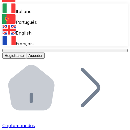
Bitnovo Ramp
Italiano
Integra nuestra solución en tu plataforma.
Português
Bitnovo Giftcards
English
Vende nuestras tarjetas regalo en tu negocio.
Français
Bitnovo OTC
Registrarse
Acceder
Realiza operaciones de gran volumen.
Bitnovo ATM
Integra un ATM Bitnovo en tu negocio y permite que t
Bitnovo API
Integra nuestra API en tu ecosistema.
Conviértete en Distribuidor
Únete a nuestra red de distribuidores.
Criptomonedas