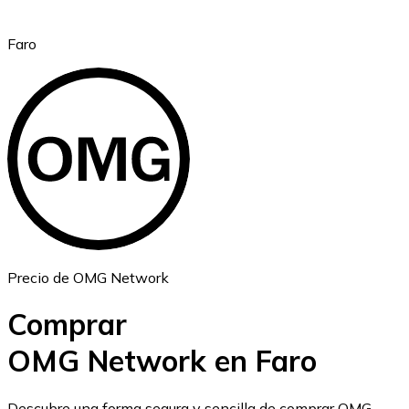
Faro
Ethereum
ETH
Precio de OMG Network
Comprar
OMG Network en Faro
USD Coin
Descubre una forma segura y sencilla de comprar OMG