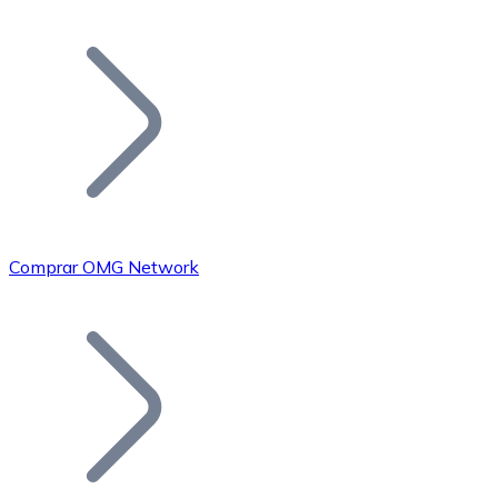
Listar Token
Añade tu proyecto a nuestro ecosistema.
Comprar OMG Network
Bitcoin
BTC