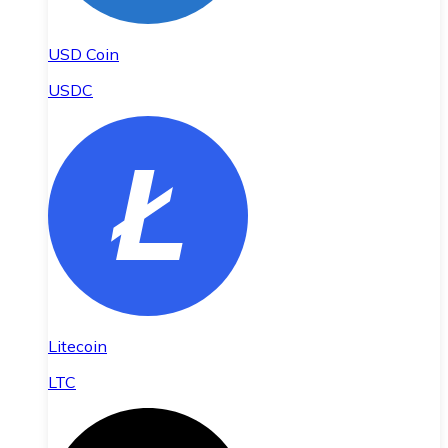
USD Coin
USDC
Litecoin
LTC