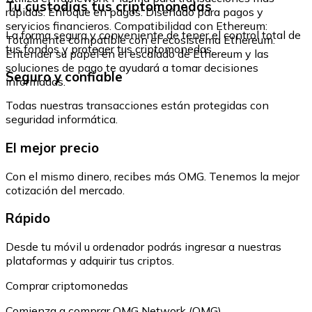
Tu custodias tus criptomonedas
rápidas. Enfoque en pagos: Diseñado para pagos y
servicios financieros. Compatibilidad con Ethereum:
La forma segura y conveniente de tener el control total de
Totalmente compatible con el ecosistema Ethereum.
tus fondos y proteger tus criptomonedas.
Entender su papel en el escalado de Ethereum y las
soluciones de pago te ayudará a tomar decisiones
Seguro y confiable
informadas.
Todas nuestras transacciones están protegidas con
seguridad informática.
El mejor precio
Con el mismo dinero, recibes más OMG. Tenemos la mejor
cotización del mercado.
Rápido
Desde tu móvil u ordenador podrás ingresar a nuestras
plataformas y adquirir tus criptos.
Comprar criptomonedas
Comienza a comprar OMG Network (OMG)