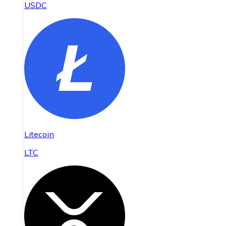
USDC
Litecoin
LTC