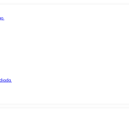
o.
diada.