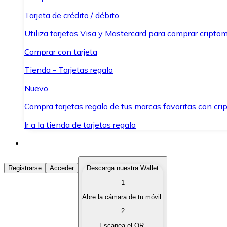
Tarjeta de crédito / débito
Utiliza tarjetas Visa y Mastercard para comprar criptom
Comprar con tarjeta
Tienda - Tarjetas regalo
Nuevo
Compra tarjetas regalo de tus marcas favoritas con cr
Ir a la tienda de tarjetas regalo
Comprar Criptomonedas
Registrarse
Acceder
Descarga nuestra Wallet
1
Compra criptomonedas con diferentes métodos de pag
Abre la cámara de tu móvil.
Vender Criptomonedas
2
Vende tus criptomonedas de forma rápida y segura.
Escanea el QR.