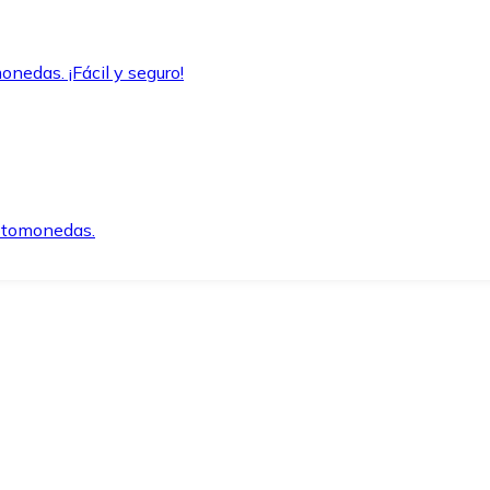
onedas. ¡Fácil y seguro!
iptomonedas.
o.