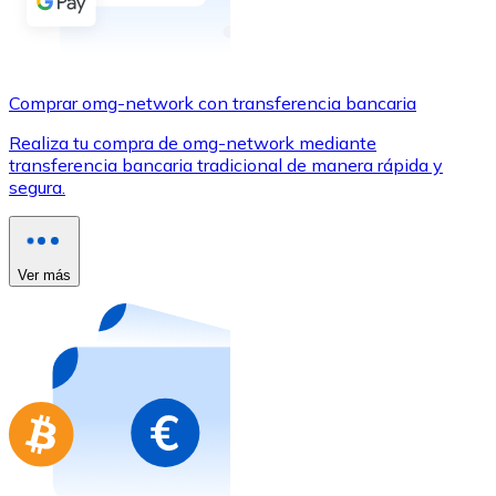
Comprar con Transferencia
Tarjeta de crédito / débito
Utiliza tarjetas Visa y Mastercard para comprar criptom
Comprar omg-network con transferencia bancaria
Comprar con tarjeta
Realiza tu compra de omg-network mediante
transferencia bancaria tradicional de manera rápida y
Tienda - Tarjetas regalo
segura.
Nuevo
Compra tarjetas regalo de tus marcas favoritas con cr
Ver más
Ir a la tienda de tarjetas regalo