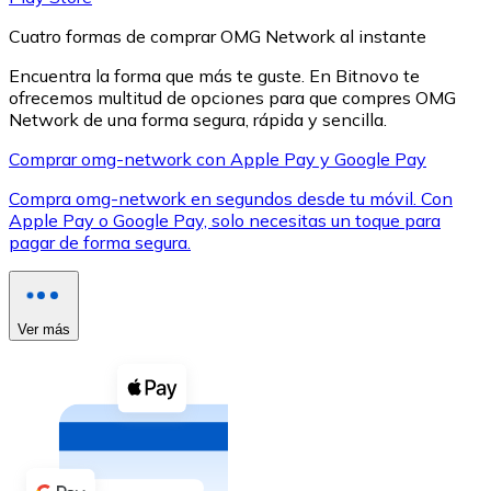
Cuatro formas de comprar OMG Network al instante
Encuentra la forma que más te guste. En Bitnovo te
ofrecemos multitud de opciones para que compres OMG
Network de una forma segura, rápida y sencilla.
XRP
Comprar omg-network con Apple Pay y Google Pay
XRP
Compra omg-network en segundos desde tu móvil. Con
Apple Pay o Google Pay, solo necesitas un toque para
pagar de forma segura.
Ver todo
Efectivo
Ver más
Compra criptomonedas con efectivo en tu tienda más 
Comprar con efectivo
Transferencia SEPA
Añade fondos a tu cuenta Bitnovo o realiza compras di