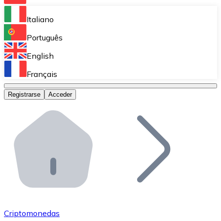
Bitnovo Ramp
Italiano
Integra nuestra solución en tu plataforma.
Português
Bitnovo Giftcards
English
Vende nuestras tarjetas regalo en tu negocio.
Français
Bitnovo OTC
Registrarse
Acceder
Realiza operaciones de gran volumen.
Bitnovo ATM
Integra un ATM Bitnovo en tu negocio y permite que t
Bitnovo API
Integra nuestra API en tu ecosistema.
Conviértete en Distribuidor
Únete a nuestra red de distribuidores.
Criptomonedas