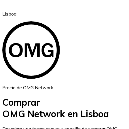
Lisboa
Ethereum
ETH
Precio de OMG Network
Comprar
OMG Network en Lisboa
USD Coin
Descubre una forma segura y sencilla de comprar OMG