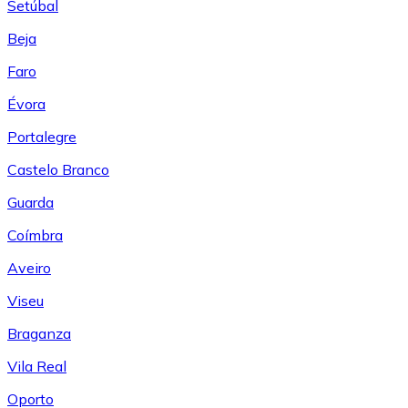
Setúbal
Beja
Faro
Évora
Portalegre
Castelo Branco
Guarda
Coímbra
Aveiro
Viseu
Braganza
Vila Real
Oporto