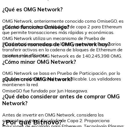
¿Qué es OMG Network?
OMG Network, anteriormente conocido como OmiseGO, es
¿Cómo funciona Omisego?
una plataforma de escalabilidad de capa 2 para Ethereum
que permite transacciones más rápidas y económicas.
OMG Network utiliza un mecanismo de Prueba de
¿Cuántas monedas de OMG network hay?
Participación para asegurar la red y permite a los usuarios
transferir activos en la cadena de bloques de Ethereum de
manera más eficiente.
La oferta total de OMG Network es de 140,245,398 OMG.
¿Cómo minar OMG Network?
OMG Network se basa en Prueba de Participación, por lo
¿Quién creó OMG Network?
que la minería tradicional no es aplicable. Los validadores
mantienen la red.
OmiseGO fue fundado por Jun Hasegawa.
¿Qué debo considerar antes de comprar OMG
Network?
Antes de invertir en OMG Network, considera los
¿Por qué Bitnovo?
siguientes puntos: Escalado de Capa 2: Proporciona
soluciones de escalado para Ethereum. Tecnología Plasma: