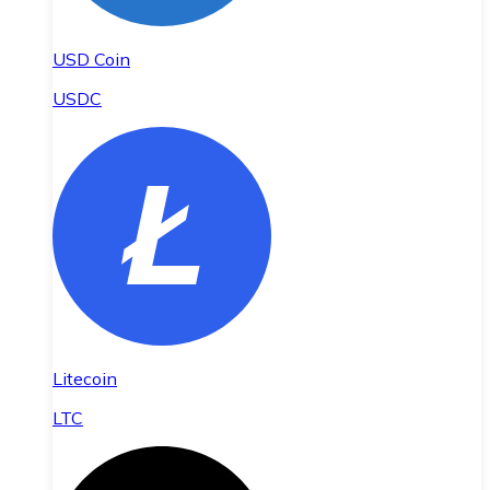
USD Coin
USDC
Litecoin
LTC