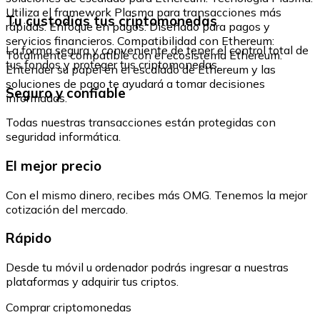
Utiliza el framework Plasma para transacciones más
Tu custodias tus criptomonedas
rápidas. Enfoque en pagos: Diseñado para pagos y
servicios financieros. Compatibilidad con Ethereum:
La forma segura y conveniente de tener el control total de
Totalmente compatible con el ecosistema Ethereum.
tus fondos y proteger tus criptomonedas.
Entender su papel en el escalado de Ethereum y las
soluciones de pago te ayudará a tomar decisiones
Seguro y confiable
informadas.
Todas nuestras transacciones están protegidas con
seguridad informática.
El mejor precio
Con el mismo dinero, recibes más OMG. Tenemos la mejor
cotización del mercado.
Rápido
Desde tu móvil u ordenador podrás ingresar a nuestras
plataformas y adquirir tus criptos.
Comprar criptomonedas