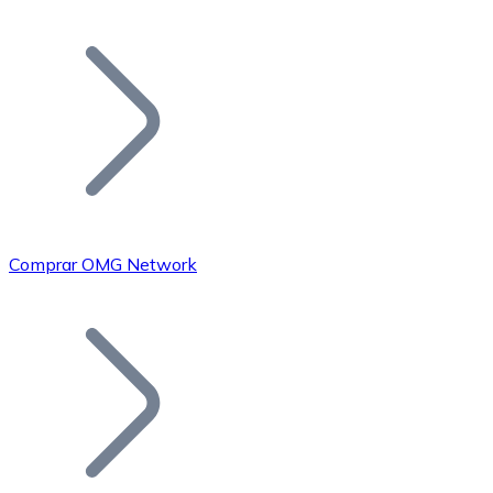
Listar Token
Añade tu proyecto a nuestro ecosistema.
Comprar OMG Network
Bitcoin
BTC